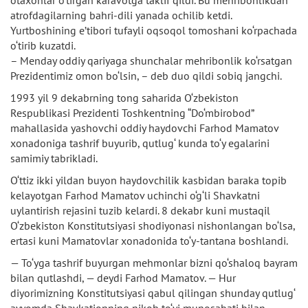
atrofdagilarning bahri-dili yanada ochilib ketdi.
Yurtboshining e’tibori tufayli oqsoqol tomoshani ko‘rpachada
o‘tirib kuzatdi.
– Menday oddiy qariyaga shunchalar mehribonlik ko‘rsatgan
Prezidentimiz omon bo‘lsin, – deb duo qildi sobiq jangchi.
1993 yil 9 dekabrning tong saharida O‘zbekiston
Respublikasi Prezidenti Toshkentning “Do‘mbirobod”
mahallasida yashovchi oddiy haydovchi Farhod Mamatov
xonadoniga tashrif buyurib, qutlug‘ kunda to‘y egalarini
samimiy tabrikladi.
O‘ttiz ikki yildan buyon haydovchilik kasbidan baraka topib
kelayotgan Farhod Mamatov uchinchi o‘g‘li Shavkatni
uylantirish rejasini tuzib kelardi. 8 dekabr kuni mustaqil
O‘zbekiston Konstitutsiyasi shodiyonasi nishonlangan bo‘lsa,
ertasi kuni Mamatovlar xonadonida to‘y-tantana boshlandi.
— To‘yga tashrif buyurgan mehmonlar bizni qo‘shaloq bayram
bilan qutlashdi, — deydi Farhod Mamatov. — Hur
diyorimizning Konstitutsiyasi qabul qilingan shunday qutlug‘
ayyomda Shavkatjonning nikoh to‘yi munosabati bilan