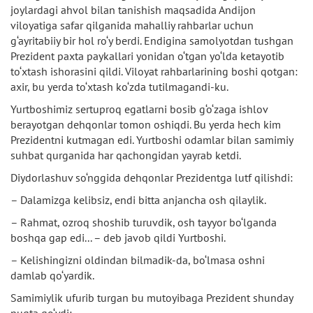
joylardagi ahvol bilan tanishish maqsadida Andijon
viloyatiga safar qilganida mahalliy rahbarlar uchun
g‘ayritabiiy bir hol ro‘y berdi. Endigina samolyotdan tushgan
Prezident paxta paykallari yonidan o‘tgan yo‘lda ketayotib
to‘xtash ishorasini qildi. Viloyat rahbarlarining boshi qotgan:
axir, bu yerda to‘xtash ko‘zda tutilmagandi-ku.
Yurtboshimiz sertuproq egatlarni bosib g‘o‘zaga ishlov
berayotgan dehqonlar tomon oshiqdi. Bu yerda hech kim
Prezidentni kutmagan edi. Yurtboshi odamlar bilan samimiy
suhbat qurganida har qachongidan yayrab ketdi.
Diydorlashuv so‘nggida dehqonlar Prezidentga lutf qilishdi:
– Dalamizga kelibsiz, endi bitta anjancha osh qilaylik.
– Rahmat, ozroq shoshib turuvdik, osh tayyor bo‘lganda
boshqa gap edi... – deb javob qildi Yurtboshi.
– Kelishingizni oldindan bilmadik-da, bo‘lmasa oshni
damlab qo‘yardik.
Samimiylik ufurib turgan bu mutoyibaga Prezident shunday
nuqta qo‘ydi: