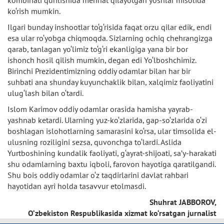
ko‘rish mumkin.
Ilgari bunday inshootlar to‘g‘risida faqat orzu qilar edik, endi
esa ular ro‘yobga chiqmoqda. Sizlarning ochiq chehrangizga
qarab, tanlagan yo‘limiz to‘g‘ri ekanligiga yana bir bor
ishonch hosil qilish mumkin, degan edi Yo‘lboshchimiz.
Birinchi Prezidentimizning oddiy odamlar bilan har bir
suhbati ana shunday kuyunchaklik bilan, xalqimiz faoliyatini
ulug‘lash bilan o‘tardi.
Islom Karimov oddiy odamlar orasida hamisha yayrab-
yashnab ketardi. Ularning yuz-ko‘zlarida, gap-so‘zlarida o‘zi
boshlagan islohotlarning samarasini ko‘rsa, ular timsolida el-
ulusning roziligini sezsa, quvonchga to‘lardi. Aslida
Yurtboshining kundalik faoliyati, g‘ayrat-shijoati, sa’y-harakati
shu odamlarning baxtu iqboli, farovon hayotiga qaratilgandi.
Shu bois oddiy odamlar o‘z taqdirlarini davlat rahbari
hayotidan ayri holda tasavvur etolmasdi.
Shuhrat JABBOROV,
O‘zbekiston Respublikasida xizmat ko‘rsatgan jurnalist