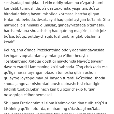
sessiyadagi nutqida. – Lekin oddiy odam bu o‘zgarishlarni
kundalik turmushida, o‘z dasturxonida, yaqinlari, do‘stu
birodarlarining hayoti misolida ko‘rmasa, barcha qilgan
ishlarimiz behuda, desak, ayni haqiqatni aytgan bo‘lamiz. Shu
ma’noda, biz nimaiki qilmasak, qanday vazifada o‘tirmasak,
barchamiz ana shu achchiq haqiqatning mag‘zini, ta’bir joiz
bo‘lsa, to‘qqiz pulday chaqib, tushunib, anglab olishimiz
kerak”.
Keling, shu o‘rinda Prezidentning oddiy odamlar davrasida
kechgan voqealardan ayrimlariga e’tibor beraylik.
Toshkentning Xalqlar do‘stligi maydonida Navro‘z bayrami
davom etardi. Hammaning ko‘zi sahnada. O‘ng chekkada esa
qo‘liga hassa tayangan otaxon tomosha qilish uchun
qulayroq joy topolmay lol-hayron turardi. Ko‘ksidagi shoda-
shoda jangovar nishonlari urush qatnashchisi ekanligini
bildirib turibdi. Lekin hech kim bu ozor chekib turgan
oqsoqolga e’tibor bermasdi.
Shu payt Prezidentimiz Islom Karimov o‘rnidan turib, to‘g‘ri u
kishining qo‘lini oldi-da, minbarning o‘rtasidagi mo‘tabar
otaxonlar o‘tirgan karavotga taklif qildi. Bu mehribonlikdan