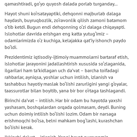
qamashtiradi, go‘yo quyosh dalada porlab turganday...
Hayot shuni ko‘rsatayaptiki, dehqonni majburlab dalaga
haydash, buyruqbozlik, zo‘ravonlik qilish zamoni batamom
o‘tib ketdi. Bugun endi dehqonning o‘zi dalaga chiqayapti.
Islohotlar davrida erishgan eng katta yutug‘imiz –
odamlarimizda o‘z kuchiga, kelajakka qat’iy ishonch paydo
bo‘ldi.
Prezidentimiz iqtisodiy-ijtimoiy muammolarni bartaraf etish,
islohotlar jarayonini jadallashtirish xususida so‘zlaganida,
ilgarilari ham ta’kidlagan uch da’vat – barcha toifadagi
rahbarlar, ayniqsa, yoshlar uchun intilish, izlanish va
tashabbus hayotiy maslak bo‘lishi zarurligini yangi g‘oyalar,
taassurotlar bilan boyitib, yana bir bor o‘rtaga tashlagandi.
Birinchi da’vat – intilish. Har bir odam bu hayotda yaxshi
yashasam, boshqalardan orqada qolmasam, deydi. Buning
uchun doimiy intilish bo‘lishi lozim. Odam bir narsaga
erishmoqchi bo‘lsa, belni mahkam bog‘lashi, kurashchan
bo‘lishi kerak.
Ikkinchi da’vat – izlanish. Yangi hayot qurayapmiz.