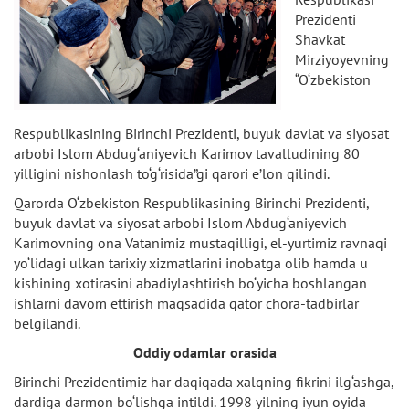
Prezidenti
Shavkat
Mirziyoyevning
“O‘zbekiston
Respublikasining Birinchi Prezidenti, buyuk davlat va siyosat
arbobi Islom Abdug‘aniyevich Karimov tavalludining 80
yilligini nishonlash to‘g‘risida”gi qarori e’lon qilindi.
Qarorda O‘zbekiston Respublikasining Birinchi Prezidenti,
buyuk davlat va siyosat arbobi Islom Abdug‘aniyevich
Karimovning ona Vatanimiz mustaqilligi, el-yurtimiz ravnaqi
yo‘lidagi ulkan tarixiy xizmatlarini inobatga olib hamda u
kishining xotirasini abadiylashtirish bo‘yicha boshlangan
ishlarni davom ettirish maqsadida qator chora-tadbirlar
belgilandi.
Oddiy odamlar orasida
Birinchi Prezidentimiz har daqiqada xalqning fikrini ilg‘ashga,
dardiga darmon bo‘lishga intildi. 1998 yilning iyun oyida