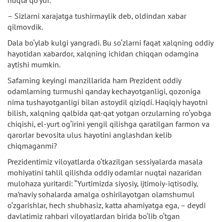
– Sizlarni xarajatga tushirmaylik deb, oldindan xabar
qilmovdik.
Dala bo‘ylab kulgi yangradi. Bu so‘zlarni faqat xalqning oddiy
hayotidan xabardor, xalqning ichidan chiqqan odamgina
aytishi mumkin.
Safarning keyingi manzillarida ham Prezident oddiy
odamlarning turmushi qanday kechayotganligi, qozoniga
nima tushayotganligi bilan astoydil qiziqdi. Haqiqiy hayotni
bilish, xalqning qalbida qat-qat yotgan orzularning ro‘yobga
chiqishi, el-yurt og‘irini yengil qilishga qaratilgan farmon va
qarorlar bevosita ulus hayotini anglashdan kelib
chiqmaganmi?
Prezidentimiz viloyatlarda o‘tkazilgan sessiyalarda masala
mohiyatini tahlil qilishda oddiy odamlar nuqtai nazaridan
mulohaza yuritardi: “Yurtimizda siyosiy, ijtimoiy-iqtisodiy,
ma’naviy sohalarda amalga oshirilayotgan olamshumul
o‘zgarishlar, hech shubhasiz, katta ahamiyatga ega, – deydi
davlatimiz rahbari viloyatlardan birida bo‘lib o‘tgan