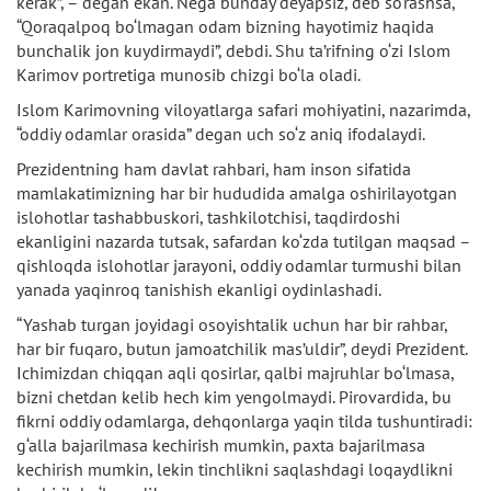
kerak”, – degan ekan. Nega bunday deyapsiz, deb so‘rashsa,
“Qoraqalpoq bo‘lmagan odam bizning hayotimiz haqida
bunchalik jon kuydirmaydi”, debdi. Shu ta’rifning o‘zi Islom
Karimov portretiga munosib chizgi bo‘la oladi.
Islom Karimovning viloyatlarga safari mohiyatini, nazarimda,
“oddiy odamlar orasida” degan uch so‘z aniq ifodalaydi.
Prezidentning ham davlat rahbari, ham inson sifatida
mamlakatimizning har bir hududida amalga oshirilayotgan
islohotlar tashabbuskori, tashkilotchisi, taqdirdoshi
ekanligini nazarda tutsak, safardan ko‘zda tutilgan maqsad –
qishloqda islohotlar jarayoni, oddiy odamlar turmushi bilan
yanada yaqinroq tanishish ekanligi oydinlashadi.
“Yashab turgan joyidagi osoyishtalik uchun har bir rahbar,
har bir fuqaro, butun jamoatchilik mas’uldir”, deydi Prezident.
Ichimizdan chiqqan aqli qosirlar, qalbi majruhlar bo‘lmasa,
bizni chetdan kelib hech kim yengolmaydi. Pirovardida, bu
fikrni oddiy odamlarga, dehqonlarga yaqin tilda tushuntiradi:
g‘alla bajarilmasa kechirish mumkin, paxta bajarilmasa
kechirish mumkin, lekin tinchlikni saqlashdagi loqaydlikni