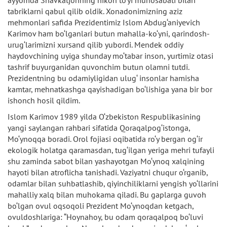
tabriklarni qabul qilib oldik. Xonadonimizning aziz
mehmonlari safida Prezidentimiz Islom Abdug‘aniyevich
Karimov ham bo‘lganlari butun mahalla-ko‘yni, qarindosh-
urug‘larimizni xursand qilib yubordi. Mendek oddiy
haydovchining uyiga shunday mo‘tabar inson, yurtimiz otasi
tashrif buyurganidan quvonchim butun olamni tutdi.
Prezidentning bu odamiyligidan ulug‘ insonlar hamisha
kamtar, mehnatkashga qayishadigan bo‘lishiga yana bir bor
ishonch hosil qildim.
Islom Karimov 1989 yilda O‘zbekiston Respublikasining
yangi saylangan rahbari sifatida Qoraqalpog‘istonga,
Mo‘ynoqqa boradi. Orol fojiasi oqibatida ro‘y bergan og‘ir
ekologik holatga qaramasdan, tug‘ilgan yeriga mehri tufayli
shu zaminda sabot bilan yashayotgan Mo‘ynoq xalqining
hayoti bilan atroflicha tanishadi. Vaziyatni chuqur o‘rganib,
odamlar bilan suhbatlashib, qiyinchiliklarni yengish yo‘llarini
mahalliy xalq bilan muhokama qiladi. Bu gaplarga guvoh
bo‘lgan ovul oqsoqoli Prezident Mo‘ynoqdan ketgach,
ovuldoshlariga: “Hoynahoy, bu odam qoraqalpoq bo‘luvi