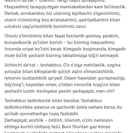
Maqsadimiz taraqqiy etgan mamlakatlardan kam bo‘lmaslik.
Demak, avvalambor, biz ularning tajribasini o‘rganishimiz,
ularni o‘zimizning boy an’analarimiz, qadriyatlarimiz bilan
uzluksiz uyg‘unlashtirib borishimiz zarur.
Shonli o‘tmishimiz bilan faqat faxrlanib qolmay, yaratish,
bunyodkorlik yo‘lidan borish – bu bizning maqsadimiz.
Insonda oriyat bo‘lishi kerak. Kimgadir boqimanda, kimgadir
mute bo‘lib yashash bizning tabiatimizga to‘g‘ri kelmaydi.
Uchinchi da’vat – tashabbus. O‘z-o‘ziga mahliyolik, ozgina
yutuqlar bilan kifoyalanib qolish aqlni o‘tmaslashtirib,
iymonni sustlashtirib qo‘yadi. Odam hayotdan qoniqmasligi,
to‘g‘rirog‘i, hayotdan emas, o‘zidan norozilik tuyg‘usi bilan
yashashi lozim: boshqalar yaxshi yashayapti, men-chi?
Tashabbus tadbirkorlik bilan barobar. Tashabbus
tadbirkorlikka aylansa va qachonki ijobiy samara bersa, bu
qo‘llab-quvvatlashga loyiq fazilatdir.
Darhaqiqat, yoshlik – intilish, izlanish, o‘zini namoyon
etishga kuchli ishtiyoq fasli. Buni Sho‘rtan gaz-kimyo
kombinati qurilishida mehnat qilayotgan yoshlar misolida