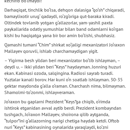
kechirib bo‘lmaydi!
Darhaqiqat, tinchlik bo‘lsa, dehqon dalasiga “qo‘sh” chiqaradi,
bamaylixotir urug‘ qadaydi, ro‘zg‘origa qut-baraka kiradi.
Oltindek tovlanib yotgan g‘allazorlar, yam-yashil paxta
paykallarida odatiy yumushlar bilan band odamlarni ko‘rgan
kishi bu haqiqatga yana bir bor amin bo‘lishi, shubhasiz.
Qamashi tumani “Chim” shirkat xo‘jaligi mexanizatori Jo‘raxon
Mallayev qoruvli, ishlab charchamaydigan yigit.
– Yigirma besh yildan beri mexanizator bo‘lib ishlayman, –
deydi u. – Ikki yildan beri “Keys” haydayman. Jonning huzuri
ekan. Kabinasi ozoda, salqingina. Radiosi sayrab turadi.
Yuztalar kanali borov. Har kuni o‘n soatlab ishlayman. 30-35
gektar maydonda g‘alla o‘raman. Charchash nima, bilmayman.
Shamolmi-to‘zonmi, ishlayveraman.
Jo‘raxon bu gaplarni Prezident “Keys”ga chiqib, o‘rimda
ishtirok etganidan avval aytib berdi. Prezident kombayndan
tushgach, Jo‘raxon Mallayev, shoirona qilib aytganda,
“tulpor”ini g‘allazorning narigi chetiga haydab ketdi. Oftob
nuri “Keys” kabinasining oynalarida yaraqlaydi, ko‘zni