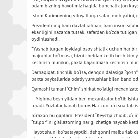
odam bizning hayotimiz haqida bunchalik jon kuydir
Islom Karimovning viloyatlarga safari mohiyatini, 
Prezidentning ham davlat rahbari, ham inson sifati
ekanligini nazarda tutsak, safardan ko‘zda tutilga
oydinlashadi.
“Yashab turgan joyidagi osoyishtalik uchun har bir r
majruhlar bo‘lmasa, bizni chetdan kelib hech kim y
kechirish mumkin, paxta bajarilmasa kechirish mumk
Darhaqiqat, tinchlik bo‘lsa, dehqon dalasiga “qo‘sh”
paxta paykallarida odatiy yumushlar bilan band oda
Qamashi tumani “Chim” shirkat xo‘jaligi mexanizato
– Yigirma besh yildan beri mexanizator bo‘lib ishla
turadi. Yuztalar kanali borov. Har kuni o‘n soatl
Jo‘raxon bu gaplarni Prezident “Keys”ga chiqib, o‘r
“tulpor”ini g‘allazorning narigi chetiga haydab ket
Hayot shuni ko‘rsatayaptiki, dehqonni majburlab d