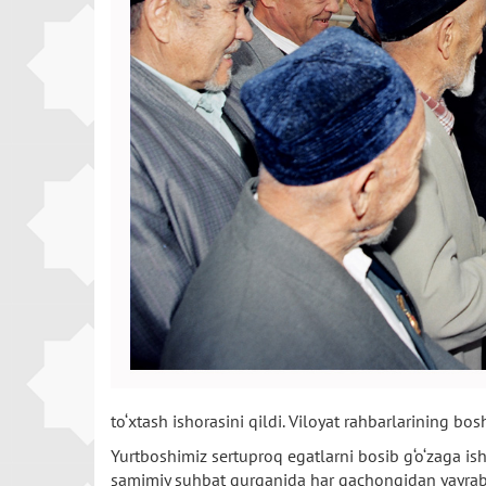
to‘xtash ishorasini qildi. Viloyat rahbarlarining bo
Yurtboshimiz sertuproq egatlarni bosib g‘o‘zaga i
samimiy suhbat qurganida har qachongidan yayrab 