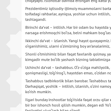
chiqayapti. Islohotlar davrida erishgan eng katta y
Prezidentimiz iqtisodiy-ijtimoiy muammolarni bartara
toifadagi rahbarlar, ayniqsa, yoshlar uchun intilish,
tashlagandi.
Birinchi da’vat – intilish. Har bir odam bu hayotd
narsaga erishmoqchi bo‘lsa, belni mahkam bog‘lash
Ikkinchi da’vat – izlanish. Yangi hayot qurayapmiz
o‘rganishimiz, ularni o‘zimizning boy an’analarimiz,
Shonli o‘tmishimiz bilan faqat faxrlanib qolmay, y
kimgadir mute bo‘lib yashash bizning tabiatimizga t
Uchinchi da’vat – tashabbus. O‘z-o‘ziga mahliyolik,
qoniqmasligi, to‘g‘rirog‘i, hayotdan emas, o‘zidan 
Tashabbus tadbirkorlik bilan barobar. Tashabbus ta
Darhaqiqat, yoshlik – intilish, izlanish, o‘zini na
ko‘rish mumkin.
Ilgari bunday inshootlar to‘g‘risida faqat orzu qila
bir bor ishonch hosil qilish mumkin, degan edi Yo‘
faoliyatini ulug‘lash bilan o‘tardi.