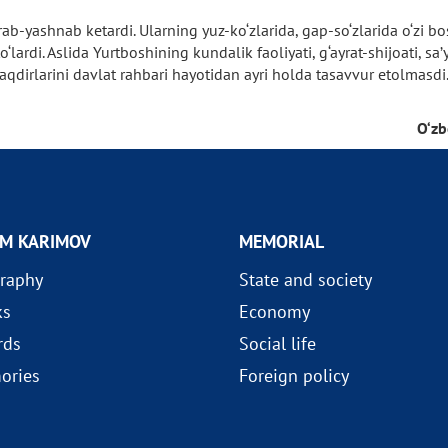
-yashnab ketardi. Ularning yuz-ko‘zlarida, gap-so‘zlarida o‘zi bos
‘lardi. Aslida Yurtboshining kundalik faoliyati, g‘ayrat-shijoati, 
aqdirlarini davlat rahbari hayotidan ayri holda tasavvur etolmasdi
O‘zb
AM KARIMOV
MEMORIAL
raphy
State and society
ks
Economy
rds
Social life
ories
Foreign policy