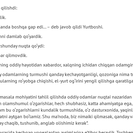
qilishdi:
lik.
anda boshqa gap edi... – deb javob qildi Yurtboshi.
hni damlab qo‘yardik.
 shunday nuqta qo‘ydi:
bar qilmovdik.
alqning oddiy hayotidan xabardor, xalqning ichidan chiqqan odamgi
y odamlarning turmushi qanday kechayotganligi, qozoniga nima tus
larning ro‘yobga chiqishi, el-yurt og‘irini yengil qilishga qaratil
 masala mohiyatini tahlil qilishda oddiy odamlar nuqtai nazaridan m
n olamshumul o‘zgarishlar, hech shubhasiz, katta ahamiyatga ega, 
am bu o‘zgarishlarni kundalik turmushida, o‘z dasturxonida, yaqinla
atni aytgan bo‘lamiz. Shu ma’noda, biz nimaiki qilmasak, qanday 
day chaqib, tushunib, anglab olishimiz kerak”.
vrasida kechgan voqealardan ayrimlariga e’tibor beraylik. Toshke