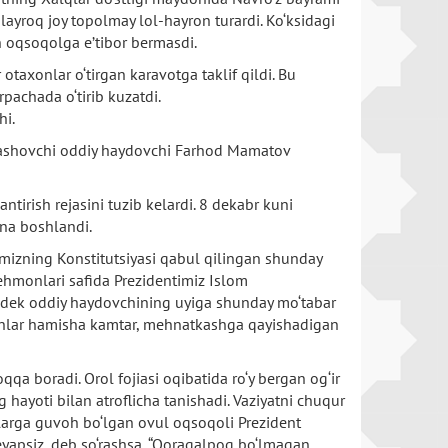
yroq joy topolmay lol-hayron turardi. Ko‘ksidagi
n oqsoqolga e’tibor bermasdi.
 otaxonlar o‘tirgan karavotga taklif qildi. Bu
pachada o‘tirib kuzatdi.
hi.
 yashovchi oddiy haydovchi Farhod Mamatov
tirish rejasini tuzib kelardi. 8 dekabr kuni
ana boshlandi.
mizning Konstitutsiyasi qabul qilingan shunday
ehmonlari safida Prezidentimiz Islom
endek oddiy haydovchining uyiga shunday mo‘tabar
sonlar hamisha kamtar, mehnatkashga qayishadigan
a boradi. Orol fojiasi oqibatida ro‘y bergan og‘ir
ayoti bilan atroflicha tanishadi. Vaziyatni chuqur
plarga guvoh bo‘lgan ovul oqsoqoli Prezident
yapsiz, deb so‘rashsa, “Qoraqalpoq bo‘lmagan