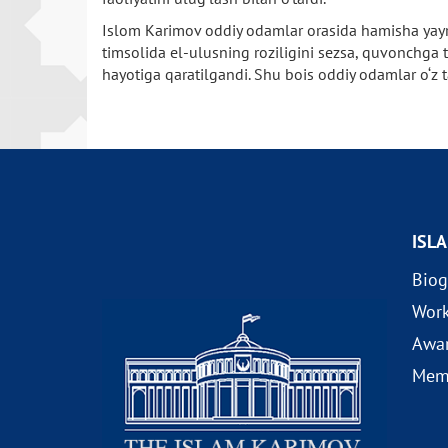
Islom Karimov oddiy odamlar orasida hamisha yayrab
timsolida el-ulusning roziligini sezsa, quvonchga to
hayotiga qaratilgandi. Shu bois oddiy odamlar o‘z t
ISL
Biog
Wor
Awa
Mem