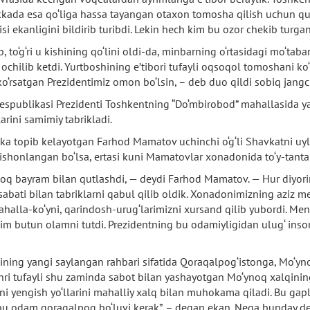
ada esa qo‘liga hassa tayangan otaxon tomosha qilish uchun qula
 ekanligini bildirib turibdi. Lekin hech kim bu ozor chekib turga
to‘g‘ri u kishining qo‘lini oldi-da, minbarning o‘rtasidagi mo‘tabar
chilib ketdi. Yurtboshining e’tibori tufayli oqsoqol tomoshani ko‘r
‘rsatgan Prezidentimiz omon bo‘lsin, – deb duo qildi sobiq jangc
Respublikasi Prezidenti Toshkentning “Do‘mbirobod” mahallasida
arini samimiy tabrikladi.
ka topib kelayotgan Farhod Mamatov uchinchi o‘g‘li Shavkatni uylan
nishonlangan bo‘lsa, ertasi kuni Mamatovlar xonadonida to‘y-tant
loq bayram bilan qutlashdi, — deydi Farhod Mamatov. — Hur diyori
bati bilan tabriklarni qabul qilib oldik. Xonadonimizning aziz m
halla-ko‘yni, qarindosh-urug‘larimizni xursand qilib yubordi. M
chim butun olamni tutdi. Prezidentning bu odamiyligidan ulug‘ in
ing yangi saylangan rahbari sifatida Qoraqalpog‘istonga, Mo‘ynoqq
i tufayli shu zaminda sabot bilan yashayotgan Mo‘ynoq xalqining h
arni yengish yo‘llarini mahalliy xalq bilan muhokama qiladi. Bu ga
u odam qoraqalpoq bo‘luvi kerak”, – degan ekan. Nega bunday de