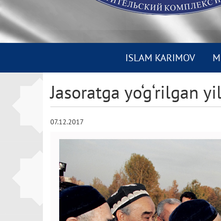
ISLAM KARIMOV
M
Jasoratga yo‘g‘rilgan yi
07.12.2017