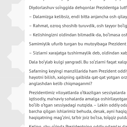
Diydorlashuv so‘nggida dehqonlar Prezidentga lutf 
– Dalamizga kelibsiz, endi bitta anjancha osh qilay
– Rahmat, ozroq shoshib turuvdik, osh tayyor bo‘lg
– Kelishingizni oldindan bilmadik-da, bo‘lmasa os
Samimiylik ufurib turgan bu mutoyibaga Prezident
– Sizlarni xarajatga tushirmaylik deb, oldindan xa
Dala bo‘ylab kulgi yangradi. Bu so‘zlarni faqat x
Safarning keyingi manzillarida ham Prezident oddi
hayotni bilish, xalqning qalbida qat-qat yotgan orzu
anglashdan kelib chiqmaganmi?
Prezidentimiz viloyatlarda o‘tkazilgan sessiyalarda
iqtisodiy, ma’naviy sohalarda amalga oshirilayotga
bo‘lib o‘tgan sessiyadagi nutqida. – Lekin oddiy od
barcha qilgan ishlarimiz behuda, desak, ayni haqiq
haqiqatning mag‘zini, ta’bir joiz bo‘lsa, to‘qqiz pul
Keling, shu o‘rinda Prezidentning oddiy odamlar da