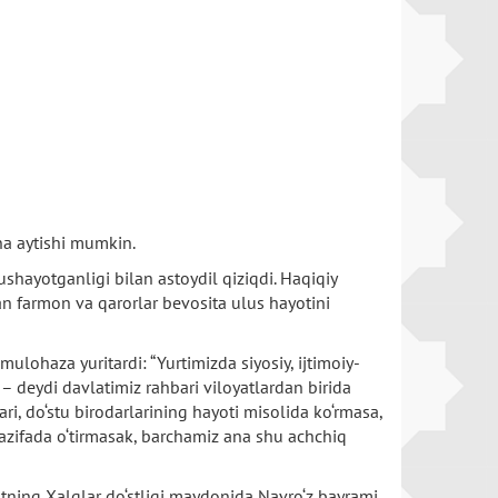
na aytishi mumkin.
hayotganligi bilan astoydil qiziqdi. Haqiqiy
gan farmon va qarorlar bevosita ulus hayotini
ulohaza yuritardi: “Yurtimizda siyosiy, ijtimoiy-
– deydi davlatimiz rahbari viloyatlardan birida
ri, do‘stu birodarlarining hayoti misolida ko‘rmasa,
vazifada o‘tirmasak, barchamiz ana shu achchiq
ntning Xalqlar do‘stligi maydonida Navro‘z bayrami