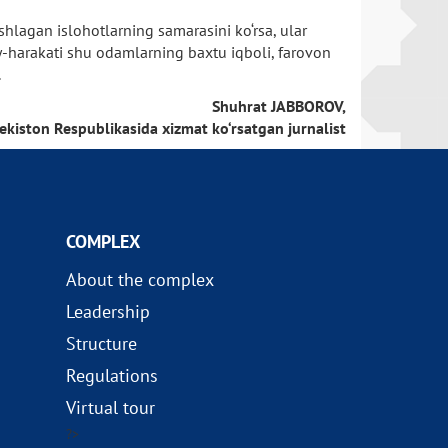
hlagan islohotlarning samarasini ko‘rsa, ular
sa’y-harakati shu odamlarning baxtu iqboli, farovon
.
Shuhrat JABBOROV,
ekiston Respublikasida xizmat ko‘rsatgan jurnalist
COMPLEX
About the complex
Leadership
Structure
Regulations
Virtual tour
?>