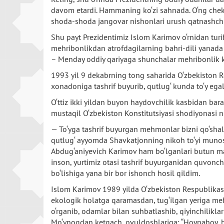
davom etardi. Hammaning ko‘zi sahnada. O‘ng chekk
shoda-shoda jangovar nishonlari urush qatnashchisi
Shu payt Prezidentimiz Islom Karimov o‘rnidan turib, 
mehribonlikdan atrofdagilarning bahri-dili yanada o
– Menday oddiy qariyaga shunchalar mehribonlik ko
1993 yil 9 dekabrning tong saharida O‘zbekiston 
xonadoniga tashrif buyurib, qutlug‘ kunda to‘y egal
O‘ttiz ikki yildan buyon haydovchilik kasbidan bara
mustaqil O‘zbekiston Konstitutsiyasi shodiyonasi 
— To‘yga tashrif buyurgan mehmonlar bizni qo‘sha
qutlug‘ ayyomda Shavkatjonning nikoh to‘yi munosa
Abdug‘aniyevich Karimov ham bo‘lganlari butun ma
inson, yurtimiz otasi tashrif buyurganidan quvon
bo‘lishiga yana bir bor ishonch hosil qildim.
Islom Karimov 1989 yilda O‘zbekiston Respublikasin
ekologik holatga qaramasdan, tug‘ilgan yeriga mehr
o‘rganib, odamlar bilan suhbatlashib, qiyinchilikl
Mo‘ynoqdan ketgach, ovuldoshlariga: “Hoynahoy, b