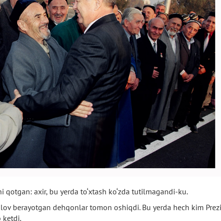
shi qotgan: axir, bu yerda to‘xtash ko‘zda tutilmagandi-ku.
shlov berayotgan dehqonlar tomon oshiqdi. Bu yerda hech kim Prez
ketdi.