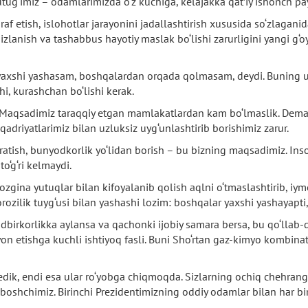
utug‘imiz – odamlarimizda o‘z kuchiga, kelajakka qat’iy ishonch pa
f etish, islohotlar jarayonini jadallashtirish xususida so‘zlaganid
 izlanish va tashabbus hayotiy maslak bo‘lishi zarurligini yangi g‘oy
a yaxshi yashasam, boshqalardan orqada qolmasam, deydi. Buning uc
i, kurashchan bo‘lishi kerak.
. Maqsadimiz taraqqiy etgan mamlakatlardan kam bo‘lmaslik. Demak
 qadriyatlarimiz bilan uzluksiz uyg‘unlashtirib borishimiz zarur.
aratish, bunyodkorlik yo‘lidan borish – bu bizning maqsadimiz. Ins
o‘g‘ri kelmaydi.
 ozgina yutuqlar bilan kifoyalanib qolish aqlni o‘tmaslashtirib, i
norozilik tuyg‘usi bilan yashashi lozim: boshqalar yaxshi yashayapt
dbirkorlikka aylansa va qachonki ijobiy samara bersa, bu qo‘llab-q
moyon etishga kuchli ishtiyoq fasli. Buni Sho‘rtan gaz-kimyo kombin
r edik, endi esa ular ro‘yobga chiqmoqda. Sizlarning ochiq chehrangi
lboshchimiz. Birinchi Prezidentimizning oddiy odamlar bilan har b