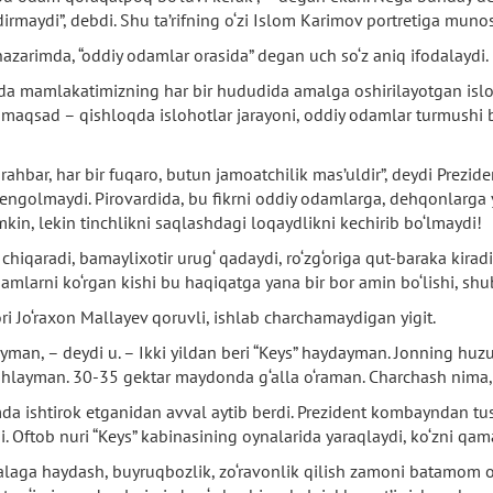
maydi”, debdi. Shu ta’rifning o‘zi Islom Karimov portretiga munosi
nazarimda, “oddiy odamlar orasida” degan uch so‘z aniq ifodalaydi.
da mamlakatimizning har bir hududida amalga oshirilayotgan isloh
n maqsad – qishloqda islohotlar jarayoni, oddiy odamlar turmushi 
ahbar, har bir fuqaro, butun jamoatchilik mas’uldir”, deydi Prezide
engolmaydi. Pirovardida, bu fikrni oddiy odamlarga, dehqonlarga ya
in, lekin tinchlikni saqlashdagi loqaydlikni kechirib bo‘lmaydi!
 chiqaradi, bamaylixotir urug‘ qadaydi, ro‘zg‘origa qut-baraka kirad
mlarni ko‘rgan kishi bu haqiqatga yana bir bor amin bo‘lishi, shu
ri Jo‘raxon Mallayev qoruvli, ishlab charchamaydigan yigit.
yman, – deydi u. – Ikki yildan beri “Keys” haydayman. Jonning huzu
ab ishlayman. 30-35 gektar maydonda g‘alla o‘raman. Charchash ni
imda ishtirok etganidan avval aytib berdi. Prezident kombayndan tu
di. Oftob nuri “Keys” kabinasining oynalarida yaraqlaydi, ko‘zni qa
alaga haydash, buyruqbozlik, zo‘ravonlik qilish zamoni batamom o