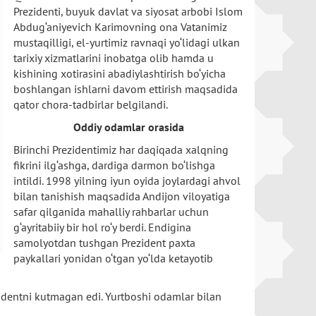
Prezidenti, buyuk davlat va siyosat arbobi Islom
Abdug‘aniyevich Karimovning ona Vatanimiz
mustaqilligi, el-yurtimiz ravnaqi yo‘lidagi ulkan
tarixiy xizmatlarini inobatga olib hamda u
kishining xotirasini abadiylashtirish bo‘yicha
boshlangan ishlarni davom ettirish maqsadida
qator chora-tadbirlar belgilandi.
Oddiy odamlar orasida
Birinchi Prezidentimiz har daqiqada xalqning
fikrini ilg‘ashga, dardiga darmon bo‘lishga
intildi. 1998 yilning iyun oyida joylardagi ahvol
bilan tanishish maqsadida Andijon viloyatiga
safar qilganida mahalliy rahbarlar uchun
g‘ayritabiiy bir hol ro‘y berdi. Endigina
samolyotdan tushgan Prezident paxta
paykallari yonidan o‘tgan yo‘lda ketayotib
identni kutmagan edi. Yurtboshi odamlar bilan