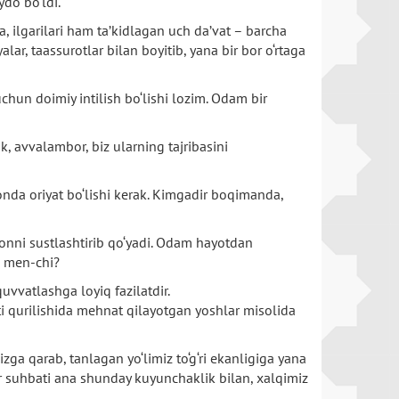
ydo bo‘ldi.
a, ilgarilari ham ta’kidlagan uch da’vat – barcha
alar, taassurotlar bilan boyitib, yana bir bor o‘rtaga
hun doimiy intilish bo‘lishi lozim. Odam bir
, avvalambor, biz ularning tajribasini
onda oriyat bo‘lishi kerak. Kimgadir boqimanda,
ymonni sustlashtirib qo‘yadi. Odam hayotdan
i, men-chi?
uvvatlashga loyiq fazilatdir.
ati qurilishida mehnat qilayotgan yoshlar misolida
zga qarab, tanlagan yo‘limiz to‘g‘ri ekanligiga yana
ir suhbati ana shunday kuyunchaklik bilan, xalqimiz