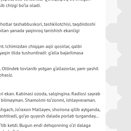
b chizgi bo‘la oladi.
otlar tashabbuskori, tashkilotchisi, taqdirdoshi
bilan yanada yaqinroq tanishish ekanligi
nt. Ichimizdan chiqqan aqli qosirlar, qalbi
qin tilda tushuntiradi: g‘alla bajarilmasa
i. Oltindek tovlanib yotgan g‘allazorlar, yam-yashil
bhasiz.
ri ekan. Kabinasi ozoda, salqingina. Radiosi sayrab
ma, bilmayman. Shamolmi-to‘zonmi, ishlayveraman.
shgach, Jo‘raxon Mallayev, shoirona qilib aytganda,
mashtiradi, go‘yo quyosh dalada porlab turganday...
‘tib ketdi. Bugun endi dehqonning o‘zi dalaga