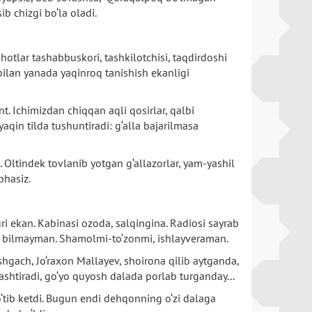
b chizgi bo‘la oladi.
otlar tashabbuskori, tashkilotchisi, taqdirdoshi
bilan yanada yaqinroq tanishish ekanligi
nt. Ichimizdan chiqqan aqli qosirlar, qalbi
qin tilda tushuntiradi: g‘alla bajarilmasa
i. Oltindek tovlanib yotgan g‘allazorlar, yam-yashil
bhasiz.
ri ekan. Kabinasi ozoda, salqingina. Radiosi sayrab
ma, bilmayman. Shamolmi-to‘zonmi, ishlayveraman.
shgach, Jo‘raxon Mallayev, shoirona qilib aytganda,
mashtiradi, go‘yo quyosh dalada porlab turganday...
‘tib ketdi. Bugun endi dehqonning o‘zi dalaga