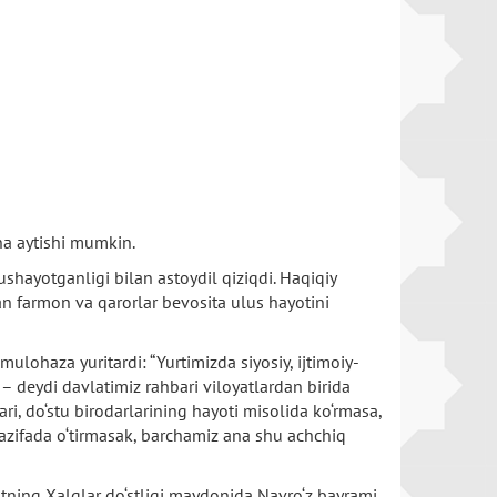
na aytishi mumkin.
hayotganligi bilan astoydil qiziqdi. Haqiqiy
gan farmon va qarorlar bevosita ulus hayotini
ulohaza yuritardi: “Yurtimizda siyosiy, ijtimoiy-
– deydi davlatimiz rahbari viloyatlardan birida
ri, do‘stu birodarlarining hayoti misolida ko‘rmasa,
vazifada o‘tirmasak, barchamiz ana shu achchiq
ntning Xalqlar do‘stligi maydonida Navro‘z bayrami