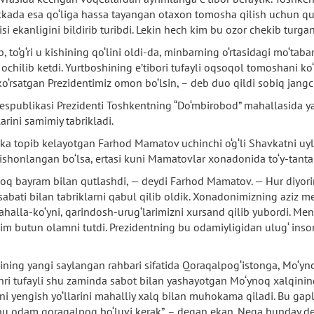
ada esa qo‘liga hassa tayangan otaxon tomosha qilish uchun qula
 ekanligini bildirib turibdi. Lekin hech kim bu ozor chekib turga
to‘g‘ri u kishining qo‘lini oldi-da, minbarning o‘rtasidagi mo‘tabar
chilib ketdi. Yurtboshining e’tibori tufayli oqsoqol tomoshani ko‘r
‘rsatgan Prezidentimiz omon bo‘lsin, – deb duo qildi sobiq jangc
Respublikasi Prezidenti Toshkentning “Do‘mbirobod” mahallasida
arini samimiy tabrikladi.
ka topib kelayotgan Farhod Mamatov uchinchi o‘g‘li Shavkatni uylan
nishonlangan bo‘lsa, ertasi kuni Mamatovlar xonadonida to‘y-tant
loq bayram bilan qutlashdi, — deydi Farhod Mamatov. — Hur diyori
bati bilan tabriklarni qabul qilib oldik. Xonadonimizning aziz m
halla-ko‘yni, qarindosh-urug‘larimizni xursand qilib yubordi. M
chim butun olamni tutdi. Prezidentning bu odamiyligidan ulug‘ in
ing yangi saylangan rahbari sifatida Qoraqalpog‘istonga, Mo‘ynoqq
i tufayli shu zaminda sabot bilan yashayotgan Mo‘ynoq xalqining h
arni yengish yo‘llarini mahalliy xalq bilan muhokama qiladi. Bu ga
u odam qoraqalpoq bo‘luvi kerak”, – degan ekan. Nega bunday de