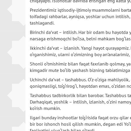
chiqayapti. Islohotlar davrida erishgan eng katta y
Prezidentimiz iqtisodiy-ijtimoiy muammolarni bartara
toifadagi rahbarlar, ayniqsa, yoshlar uchun intilish,
tashlagandi.
Birinchi da’vat – intilish. Har bir odam bu hayotd
narsaga erishmoqchi bo‘lsa, belni mahkam bog‘lash
Ikkinchi da’vat – izlanish. Yangi hayot qurayapmiz
o‘rganishimiz, ularni o‘zimizning boy an’analarimiz,
Shonli o‘tmishimiz bilan faqat faxrlanib qolmay, y
kimgadir mute bo‘lib yashash bizning tabiatimizga t
Uchinchi da’vat – tashabbus. O‘z-o‘ziga mahliyolik,
qoniqmasligi, to‘g‘rirog‘i, hayotdan emas, o‘zidan 
Tashabbus tadbirkorlik bilan barobar. Tashabbus ta
Darhaqiqat, yoshlik – intilish, izlanish, o‘zini na
ko‘rish mumkin.
Ilgari bunday inshootlar to‘g‘risida faqat orzu qila
bir bor ishonch hosil qilish mumkin, degan edi Yo‘
faoliyatini ulug‘lash bilan o‘tardi.