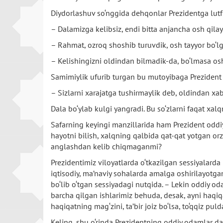
Diydorlashuv so‘nggida dehqonlar Prezidentga lutf 
– Dalamizga kelibsiz, endi bitta anjancha osh qilay
– Rahmat, ozroq shoshib turuvdik, osh tayyor bo‘lg
– Kelishingizni oldindan bilmadik-da, bo‘lmasa os
Samimiylik ufurib turgan bu mutoyibaga Prezident
– Sizlarni xarajatga tushirmaylik deb, oldindan xa
Dala bo‘ylab kulgi yangradi. Bu so‘zlarni faqat x
Safarning keyingi manzillarida ham Prezident oddi
hayotni bilish, xalqning qalbida qat-qat yotgan orzu
anglashdan kelib chiqmaganmi?
Prezidentimiz viloyatlarda o‘tkazilgan sessiyalarda
iqtisodiy, ma’naviy sohalarda amalga oshirilayotga
bo‘lib o‘tgan sessiyadagi nutqida. – Lekin oddiy od
barcha qilgan ishlarimiz behuda, desak, ayni haqiq
haqiqatning mag‘zini, ta’bir joiz bo‘lsa, to‘qqiz pul
Keling, shu o‘rinda Prezidentning oddiy odamlar da