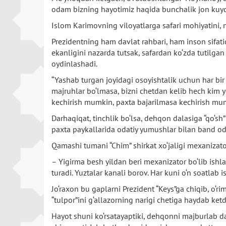
odam bizning hayotimiz haqida bunchalik jon kuydir
Islom Karimovning viloyatlarga safari mohiyatini, 
Prezidentning ham davlat rahbari, ham inson sifati
ekanligini nazarda tutsak, safardan ko‘zda tutilga
oydinlashadi.
“Yashab turgan joyidagi osoyishtalik uchun har bir r
majruhlar bo‘lmasa, bizni chetdan kelib hech kim y
kechirish mumkin, paxta bajarilmasa kechirish mumk
Darhaqiqat, tinchlik bo‘lsa, dehqon dalasiga “qo‘sh”
paxta paykallarida odatiy yumushlar bilan band oda
Qamashi tumani “Chim” shirkat xo‘jaligi mexanizato
– Yigirma besh yildan beri mexanizator bo‘lib ishla
turadi. Yuztalar kanali borov. Har kuni o‘n soatl
Jo‘raxon bu gaplarni Prezident “Keys”ga chiqib, o‘r
“tulpor”ini g‘allazorning narigi chetiga haydab ket
Hayot shuni ko‘rsatayaptiki, dehqonni majburlab d