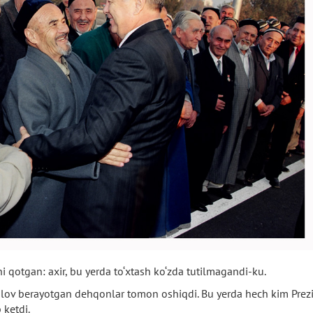
shi qotgan: axir, bu yerda to‘xtash ko‘zda tutilmagandi-ku.
shlov berayotgan dehqonlar tomon oshiqdi. Bu yerda hech kim Prez
ketdi.