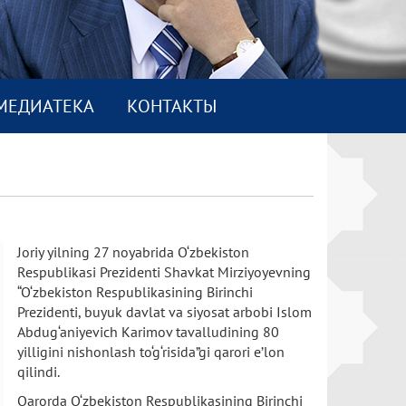
МEДИАТEКА
КОНТАКТЫ
Joriy yilning 27 noyabrida O‘zbekiston
Respublikasi Prezidenti Shavkat Mirziyoyevning
“O‘zbekiston Respublikasining Birinchi
Prezidenti, buyuk davlat va siyosat arbobi Islom
Abdug‘aniyevich Karimov tavalludining 80
yilligini nishonlash to‘g‘risida”gi qarori e’lon
qilindi.
Qarorda O‘zbekiston Respublikasining Birinchi