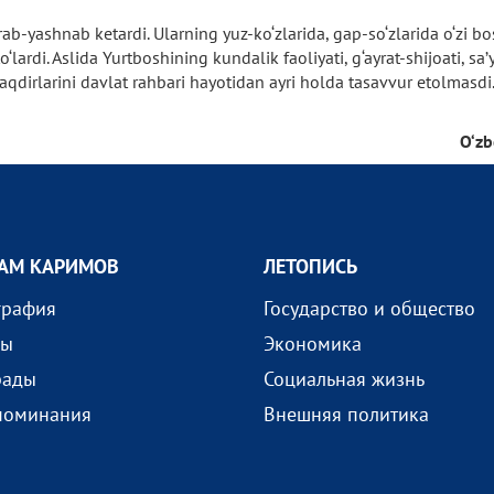
-yashnab ketardi. Ularning yuz-ko‘zlarida, gap-so‘zlarida o‘zi bos
‘lardi. Aslida Yurtboshining kundalik faoliyati, g‘ayrat-shijoati, 
aqdirlarini davlat rahbari hayotidan ayri holda tasavvur etolmasdi
O‘zb
АМ КАРИМОВ
ЛЕТОПИСЬ
графия
Государство и общество
ды
Экономика
рады
Социальная жизнь
поминания
Внешняя политика