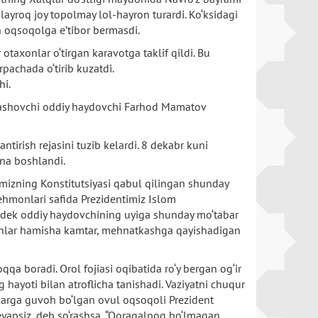
yroq joy topolmay lol-hayron turardi. Ko‘ksidagi
n oqsoqolga e’tibor bermasdi.
 otaxonlar o‘tirgan karavotga taklif qildi. Bu
pachada o‘tirib kuzatdi.
hi.
 yashovchi oddiy haydovchi Farhod Mamatov
tirish rejasini tuzib kelardi. 8 dekabr kuni
ana boshlandi.
mizning Konstitutsiyasi qabul qilingan shunday
ehmonlari safida Prezidentimiz Islom
endek oddiy haydovchining uyiga shunday mo‘tabar
sonlar hamisha kamtar, mehnatkashga qayishadigan
a boradi. Orol fojiasi oqibatida ro‘y bergan og‘ir
ayoti bilan atroflicha tanishadi. Vaziyatni chuqur
plarga guvoh bo‘lgan ovul oqsoqoli Prezident
yapsiz, deb so‘rashsa, “Qoraqalpoq bo‘lmagan