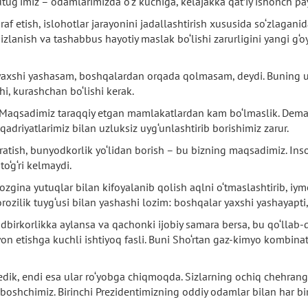
utug‘imiz – odamlarimizda o‘z kuchiga, kelajakka qat’iy ishonch pa
f etish, islohotlar jarayonini jadallashtirish xususida so‘zlaganid
 izlanish va tashabbus hayotiy maslak bo‘lishi zarurligini yangi g‘oy
a yaxshi yashasam, boshqalardan orqada qolmasam, deydi. Buning uc
i, kurashchan bo‘lishi kerak.
. Maqsadimiz taraqqiy etgan mamlakatlardan kam bo‘lmaslik. Demak
 qadriyatlarimiz bilan uzluksiz uyg‘unlashtirib borishimiz zarur.
aratish, bunyodkorlik yo‘lidan borish – bu bizning maqsadimiz. Ins
o‘g‘ri kelmaydi.
 ozgina yutuqlar bilan kifoyalanib qolish aqlni o‘tmaslashtirib, i
norozilik tuyg‘usi bilan yashashi lozim: boshqalar yaxshi yashayapt
dbirkorlikka aylansa va qachonki ijobiy samara bersa, bu qo‘llab-q
moyon etishga kuchli ishtiyoq fasli. Buni Sho‘rtan gaz-kimyo kombin
r edik, endi esa ular ro‘yobga chiqmoqda. Sizlarning ochiq chehrangi
lboshchimiz. Birinchi Prezidentimizning oddiy odamlar bilan har b