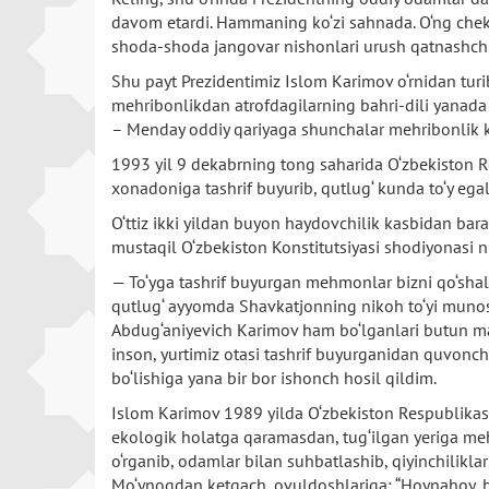
davom etardi. Hammaning ko‘zi sahnada. O‘ng chekk
shoda-shoda jangovar nishonlari urush qatnashchisi
Shu payt Prezidentimiz Islom Karimov o‘rnidan turib, 
mehribonlikdan atrofdagilarning bahri-dili yanada o
– Menday oddiy qariyaga shunchalar mehribonlik ko
1993 yil 9 dekabrning tong saharida O‘zbekiston 
xonadoniga tashrif buyurib, qutlug‘ kunda to‘y egal
O‘ttiz ikki yildan buyon haydovchilik kasbidan bara
mustaqil O‘zbekiston Konstitutsiyasi shodiyonasi 
— To‘yga tashrif buyurgan mehmonlar bizni qo‘sha
qutlug‘ ayyomda Shavkatjonning nikoh to‘yi munosa
Abdug‘aniyevich Karimov ham bo‘lganlari butun ma
inson, yurtimiz otasi tashrif buyurganidan quvon
bo‘lishiga yana bir bor ishonch hosil qildim.
Islom Karimov 1989 yilda O‘zbekiston Respublikasin
ekologik holatga qaramasdan, tug‘ilgan yeriga mehr
o‘rganib, odamlar bilan suhbatlashib, qiyinchilikl
Mo‘ynoqdan ketgach, ovuldoshlariga: “Hoynahoy, b