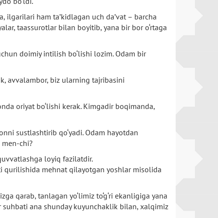
ydo bo‘ldi.
a, ilgarilari ham ta’kidlagan uch da’vat – barcha
alar, taassurotlar bilan boyitib, yana bir bor o‘rtaga
hun doimiy intilish bo‘lishi lozim. Odam bir
, avvalambor, biz ularning tajribasini
onda oriyat bo‘lishi kerak. Kimgadir boqimanda,
ymonni sustlashtirib qo‘yadi. Odam hayotdan
i, men-chi?
uvvatlashga loyiq fazilatdir.
ati qurilishida mehnat qilayotgan yoshlar misolida
zga qarab, tanlagan yo‘limiz to‘g‘ri ekanligiga yana
ir suhbati ana shunday kuyunchaklik bilan, xalqimiz