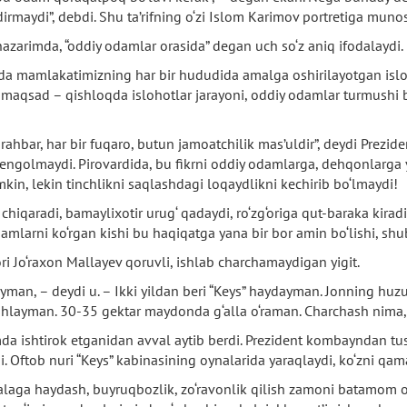
maydi”, debdi. Shu ta’rifning o‘zi Islom Karimov portretiga munosi
nazarimda, “oddiy odamlar orasida” degan uch so‘z aniq ifodalaydi.
da mamlakatimizning har bir hududida amalga oshirilayotgan isloh
n maqsad – qishloqda islohotlar jarayoni, oddiy odamlar turmushi 
ahbar, har bir fuqaro, butun jamoatchilik mas’uldir”, deydi Prezide
engolmaydi. Pirovardida, bu fikrni oddiy odamlarga, dehqonlarga ya
in, lekin tinchlikni saqlashdagi loqaydlikni kechirib bo‘lmaydi!
 chiqaradi, bamaylixotir urug‘ qadaydi, ro‘zg‘origa qut-baraka kirad
mlarni ko‘rgan kishi bu haqiqatga yana bir bor amin bo‘lishi, shu
ri Jo‘raxon Mallayev qoruvli, ishlab charchamaydigan yigit.
yman, – deydi u. – Ikki yildan beri “Keys” haydayman. Jonning huzu
ab ishlayman. 30-35 gektar maydonda g‘alla o‘raman. Charchash ni
imda ishtirok etganidan avval aytib berdi. Prezident kombayndan tu
di. Oftob nuri “Keys” kabinasining oynalarida yaraqlaydi, ko‘zni qa
alaga haydash, buyruqbozlik, zo‘ravonlik qilish zamoni batamom o