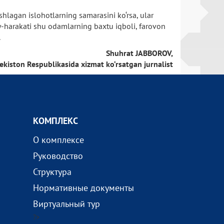
hlagan islohotlarning samarasini ko‘rsa, ular
sa’y-harakati shu odamlarning baxtu iqboli, farovon
.
Shuhrat JABBOROV,
ekiston Respublikasida xizmat ko‘rsatgan jurnalist
КОМПЛEКС
О комплексе
Руководство
Структура
Нормативные документы
Виртуальный тур
?>