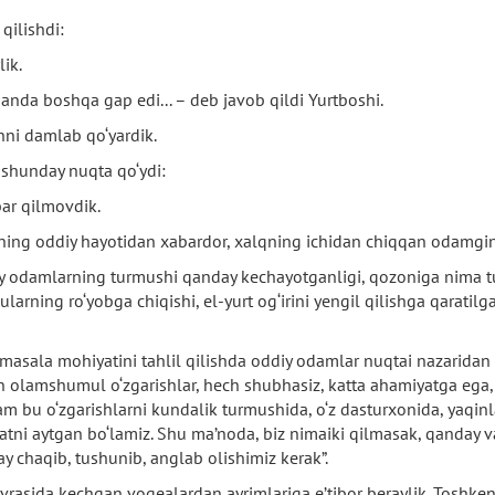
qilishdi:
lik.
anda boshqa gap edi... – deb javob qildi Yurtboshi.
hni damlab qo‘yardik.
 shunday nuqta qo‘ydi:
bar qilmovdik.
alqning oddiy hayotidan xabardor, xalqning ichidan chiqqan odamgi
y odamlarning turmushi qanday kechayotganligi, qozoniga nima tus
larning ro‘yobga chiqishi, el-yurt og‘irini yengil qilishga qaratil
 masala mohiyatini tahlil qilishda oddiy odamlar nuqtai nazaridan m
n olamshumul o‘zgarishlar, hech shubhasiz, katta ahamiyatga ega, 
am bu o‘zgarishlarni kundalik turmushida, o‘z dasturxonida, yaqinla
atni aytgan bo‘lamiz. Shu ma’noda, biz nimaiki qilmasak, qanday 
day chaqib, tushunib, anglab olishimiz kerak”.
vrasida kechgan voqealardan ayrimlariga e’tibor beraylik. Toshke