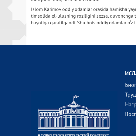
Islom Karimov oddiy odamlar orasida hamisha yayrab
timsolida el-ulusning roziligini sezsa, quvonchga to
hayotiga qaratilgandi. Shu bois oddiy odamlar o‘z t
ИСЛ
Био
Тру
Наг
Вос