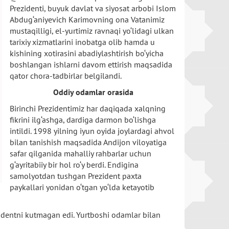
Prezidenti, buyuk davlat va siyosat arbobi Islom
Abdug‘aniyevich Karimovning ona Vatanimiz
mustaqilligi, el-yurtimiz ravnaqi yo‘lidagi ulkan
tarixiy xizmatlarini inobatga olib hamda u
kishining xotirasini abadiylashtirish bo‘yicha
boshlangan ishlarni davom ettirish maqsadida
qator chora-tadbirlar belgilandi.
Oddiy odamlar orasida
Birinchi Prezidentimiz har daqiqada xalqning
fikrini ilg‘ashga, dardiga darmon bo‘lishga
intildi. 1998 yilning iyun oyida joylardagi ahvol
bilan tanishish maqsadida Andijon viloyatiga
safar qilganida mahalliy rahbarlar uchun
g‘ayritabiiy bir hol ro‘y berdi. Endigina
samolyotdan tushgan Prezident paxta
paykallari yonidan o‘tgan yo‘lda ketayotib
identni kutmagan edi. Yurtboshi odamlar bilan