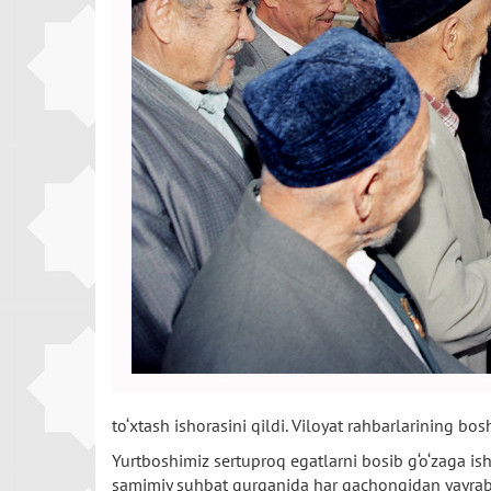
to‘xtash ishorasini qildi. Viloyat rahbarlarining bo
Yurtboshimiz sertuproq egatlarni bosib g‘o‘zaga i
samimiy suhbat qurganida har qachongidan yayrab 