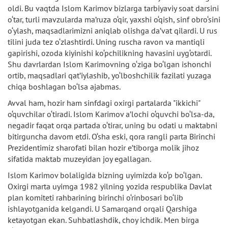
oldi. Bu vaqtda Islom Karimov bizlarga tarbiyaviy soat darsini
o‘tar, turli mavzularda ma’ruza o‘qir, yaxshi o‘qish, sinf obro‘sini
o‘ylash, maqsadlarimizni aniqlab olishga da’vat qilardi. U rus
tilini juda tez o‘zlashtirdi. Uning ruscha ravon va mantiqli
gapirishi, ozoda kiyinishi ko‘pchilikning havasini uyg‘otardi.
Shu davrlardan Islom Karimovning o‘ziga bo‘lgan ishonchi
ortib, maqsadlari qat’iylashib, yo‘lboshchilik fazilati yuzaga
chiqa boshlagan bo‘lsa ajabmas.
Avval ham, hozir ham sinfdagi oxirgi partalarda "ikkichi"
o‘quvchilar o‘tiradi. Islom Karimov a’lochi o‘quvchi bo‘lsa-da,
negadir faqat orqa partada o‘tirar, uning bu odati u maktabni
bitirguncha davom etdi. O‘sha eski, qora rangli parta Birinchi
Prezidentimiz sharofati bilan hozir e’tiborga molik jihoz
sifatida maktab muzeyidan joy egallagan.
Islom Karimov bolaligida bizning uyimizda ko‘p bo‘lgan.
Oxirgi marta uyimga 1982 yilning yozida respublika Davlat
plan komiteti rahbarining birinchi o‘rinbosari bo‘lib
ishlayotganida kelgandi. U Samarqand orqali Qarshiga
ketayotgan ekan. Suhbatlashdik, choy ichdik. Men birga