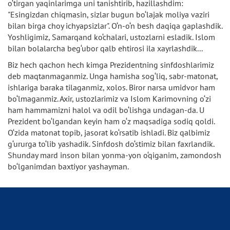
o‘tirgan yaqinlarimga uni tanishtirib, hazillashdim:
"Esingizdan chiqmasin, sizlar bugun bo‘lajak moliya vaziri
bilan birga choy ichyapsizlar". O‘n-o‘n besh daqiqa gaplashdik.
Yoshligimiz, Samarqand ko‘chalari, ustozlarni esladik. Islom
bilan bolalarcha beg‘ubor qalb ehtirosi ila xayrlashdik...
Biz hech qachon hech kimga Prezidentning sinfdoshlarimiz
deb maqtanmaganmiz. Unga hamisha sog‘liq, sabr-matonat,
ishlariga baraka tilaganmiz, xolos. Biror narsa umidvor ham
bo‘lmaganmiz. Axir, ustozlarimiz va Islom Karimovning o‘zi
ham hammamizni halol va odil bo‘lishga undagan-da. U
Prezident bo‘lgandan keyin ham o‘z maqsadiga sodiq qoldi.
O‘zida matonat topib, jasorat ko‘rsatib ishladi. Biz qalbimiz
g‘ururga to‘lib yashadik. Sinfdosh do‘stimiz bilan faxrlandik.
Shunday mard inson bilan yonma-yon o‘qiganim, zamondosh
bo‘lganimdan baxtiyor yashayman.