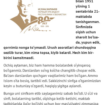
bilan 1951
yilning 1
sentabrida 21-
maktabda
tanishganman.
Sinfimizda
o‘qish uchun
sharoit bo‘lsa-
da, yupun edik,
qornimiz nonga to‘ymasdi. Urush asoratlari shundoqqina
sezilib turar, kim nima topsa, kiyib kelardi. Hech kim bir-
birini kamsitmasdi.
Ochiq aytaman, biz ham hamma bolalardek o‘yinqaroq
bo‘lganmiz. Darslardan so‘ng ko‘cha changitib chopar edik.
Ba’zan darslardan qochgan vaqtlarimiz ham bo‘lgan. Ammo
Islom o‘ta bosiq, tartibli edi. Sakkizinchi sinfga o‘tganimizdan
keyin u butunlay o‘zgardi, haqiqiy yigitga aylandi.
Bunga uni sinfkom etib saylaganimiz sabab bo‘ldi. U o‘zi va
sinfi, bolalarning tartibi, o‘qishga kelib-ketishi, maktab
tadbirlarida ilg‘or bo‘lishi uchun bor mas’uliyatni zimmasiga