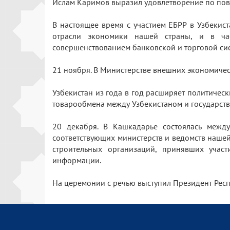
Ислам Каримов выразил удовлетворение по повод
В настоящее время с участием ЕБРР в Узбекис
отрасли экономики нашей страны, и в час
совершенствованием банковской и торговой сис
21 ноября. В Министерстве внешних экономическ
Узбекистан из года в год расширяет политичес
товарообмена между Узбекистаном и государст
20 декабря. В Кашкадарье состоялась между
соответствующих министерств и ведомств наше
строительных организаций, принявших учас
информации.
На церемонии с речью выступил Президент Рес