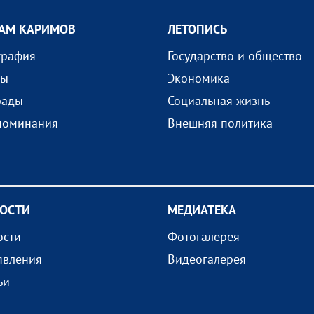
АМ КАРИМОВ
ЛЕТОПИСЬ
графия
Государство и общество
ды
Экономика
рады
Социальная жизнь
поминания
Внешняя политика
ОСТИ
МEДИАТEКА
ости
Фотогалерея
явления
Видеогалерея
ьи