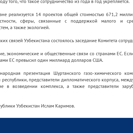
у того, что такое сотрудничество из года в год укрепляется.
тане реализуется 14 проектов общей стоимостью 671,2 мил
тности, сферы, связанные с поддержкой малого и сре
тем, а также экологией.
их связей Узбекистана состоялось заседание Комитета сотруд
кие, экономические и общественные связи со странами ЕС. Есл
вами ЕС превысил один миллиард долларов США.
народная презентация Шуртанского газо-химического ком
й республики, представители дипломатического корпуса, меж
тие в возведении комплекса, а также представители зару
публики Узбекистан Ислам Каримов.