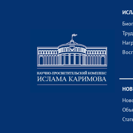
ИСЛ
Био
Тру
Наг
Вос
НОВ
Нов
Объ
Стат