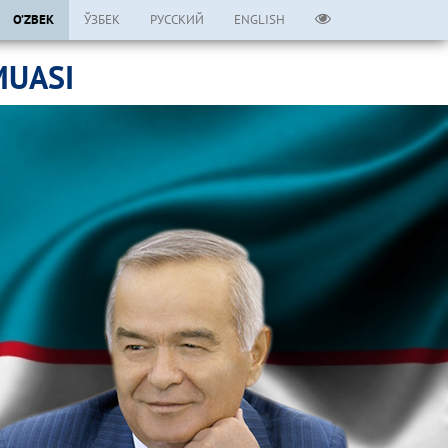
O’ZBEK
ЎЗБЕК
РУССКИЙ
ENGLISH
MUASI