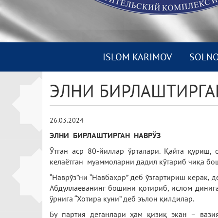
ISLOM KARIMOV
SOLN
ЭЛНИ БИРЛАШТИРГА
26.03.2024
ЭЛНИ БИРЛАШТИРГАН НАВРЎЗ
Ўтган аср 80-йиллар ўрталари. Қайта қуриш
келаётган муаммоларни дадил кўтариб чиқа бош
“Наврўз”ни “Навбаҳор” деб ўзгартириш керак, 
Абдуллаеванинг бошини қотириб, ислом динига
ўрнига “Хотира куни” деб эълон қилдилар.
Бу партия деганлари ҳам қизиқ экан – вазия