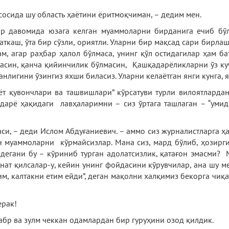
сосида шу область ҳаётини ёритмоқчиман, – дедим мен.
р давомида юзага келган муаммоларни бирданига ечиб бўл
аткаш, ўта бир сўзли, ориятли. Уларни бир мақсад сари бирл
, агар раҳбар ҳалол бўлмаса, унинг қўл остидагилар ҳам ба
син, қанча қийинчилик бўлмасин, Қашқадарёликларни ўз ку
нлигини ўзингиз яхши биласиз. Уларни келаётган янги кунга,
ёт қувончлари ва ташвишлари” кўрсатуви турли вилоятларда
адарё ҳақидаги лавҳаларимни – сиз ўртага ташлаган – “уми
си, – деди Ислом Абдуғаниевич. – аммо сиз журналистларга ҳ
н муаммоларни кўрмайсизлар. Мана сиз, мард бўлиб, ҳозирг
 дегани бу – кўриниб турган адолатсизлик, қатағон эмасми?
нат қилсалар-у, кейин унинг фойдасини кўрувчилар, ана шу 
ким, калтакни етим ейди”, деган мақолни халқимиз бекорга чиқ
ерак!
абр ва зулм чеккан одамлардан бир гуруҳини озод қилдик.