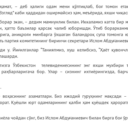
ҳамат, – деб ҳалиги одам мени қўлтиқлаб, боғ томон ета
Взгляд” каби ҳаддидан оширмайсиз ҳам, меъёрида, яхши чиқас
орар экан, – дедим мамнунлик билан. Иккаламиз катта бир 
и, ҳатто баъзилар қарсак чалиб юборишди. Ўтиб бораркан
арига, аниқроғи минбарга ўхшаган баландроқ супа томонга 
ть партия комитетининг биринчи секретари Ислом Абдуғаниев
и у. Йиғилганлар “Танияпмиз, хуш келибсиз, “Ҳаёт қувонч
тлашарди.
ингизга Ўзбекистон телевидениесининг энг яхши мухбири 
 раҳбарларигача бор. Улар – сизнинг ихтиёрингизда, бар
.
ё воҳасининг азаматлари. Биз ижодий гуруҳнинг мақсади –
рат. Қуёшли юрт одамларининг қалби ҳам қуёшдек ҳароратл
пиёла чойдан сўнг, биз Ислом Абдуғаниевич билан бирга боғ ў