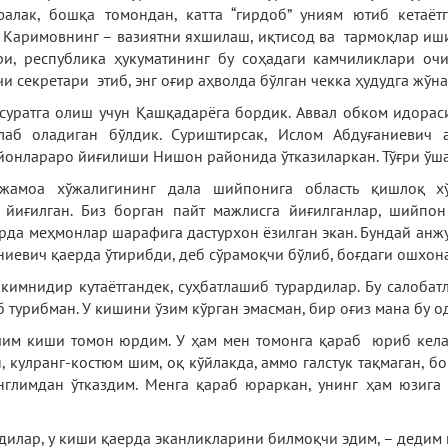
алак, бошқа томондан, катта “гирдоб” униям ютиб кетаётг
 Каримовнинг – вазиятни яхшилаш, иқтисод ва тармоқлар иш
ари, республика ҳукуматининг бу соҳадаги камчиликлари о
 секретари этиб, энг оғир аҳволда бўлган чекка ҳудудга жўн
 суратга олиш учун Қашқадарёга бордик. Аввал обком идора
лаб оладиган бўлдик. Суриштирсак, Ислом Абдуғаниевич а
онлараро йиғилиши Нишон районида ўтказиларкан. Тўғри ўша
амоа хўжалигининг дала шийпонига область қишлоқ хўж
йиғилган. Биз борган пайт мажлисга йиғилганлар, шийпо
да меҳмонлар шарафига дастурхон ёзилган экан. Бундай анж
иевич қаерда ўтирибди, деб сўрамоқчи бўлиб, боғдаги ошхон
 кимнидир кутаётгандек, суҳбатлашиб турардилар. Бу салоба
б турибман. У кишини ўзим кўрган эмасман, бир оғиз мана бу о
ичим киши томон юрдим. У ҳам мен томонга қараб юриб кел
, кулранг-костюм шим, оқ кўйлакда, аммо галстук тақмаган, б
нглимдан ўтказдим. Менга қараб юраркан, унинг ҳам юзига
дилар, у киши қаерда эканликларини билмоқчи эдим, – дедим 