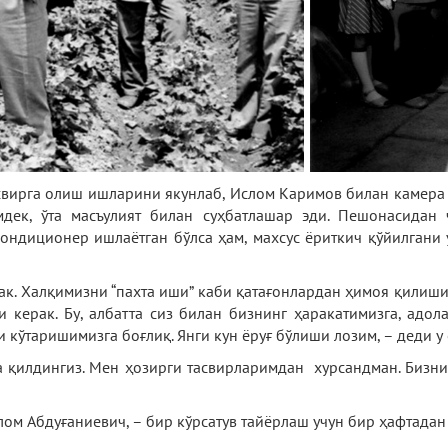
свирга олиш ишларини якунлаб, Ислом Каримов билан камера 
дек, ўта масъулият билан суҳбатлашар эди. Пешонасидан 
ондиционер ишлаётган бўлса ҳам, махсус ёриткич қўйилгани 
ак. Халқимизни “пахта иши” каби қатағонлардан ҳимоя қилиш
 керак. Бу, албатта сиз билан бизнинг ҳаракатимизга, адо
кўтаришимизга боғлиқ. Янги кун ёруғ бўлиши лозим, – деди у 
 қилдингиз. Мен ҳозирги тасвирларимдан хурсандман. Бизни
лом Абдуғаниевич, – бир кўрсатув тайёрлаш учун бир ҳафтадан