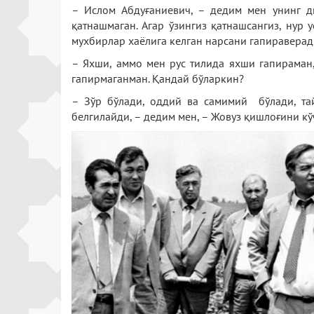
– Ислом Абдуғаниевич, – дедим мен унинг ди
қатнашмаган. Агар ўзингиз қатнашсангиз, нур 
мухбирлар хаёлига келган нарсани гапираверади,
– Яхши, аммо мен рус тилида яхши гапираман,
гапирмаганман. Қандай бўларкин?
– Зўр бўлади, оддий ва самимий бўлади, тай
белгилайди, – дедим мен, – Жовуз қишлоғини кў