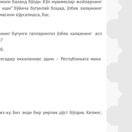
алмоғи баланд бўлди. Кўп муаммолар жойларнинг
та иши” бўйича бутунлай бошқа, ўзбек халқининг
асини кўрсатишса, бас.
знинг бугунги гапларингиз ўзбек халқининг асл
и?
б.
 негадир иккиланмас эдим. – Республикага мана
з-ку. Биз энди бир умрлик дўст бўлдик. Келинг,