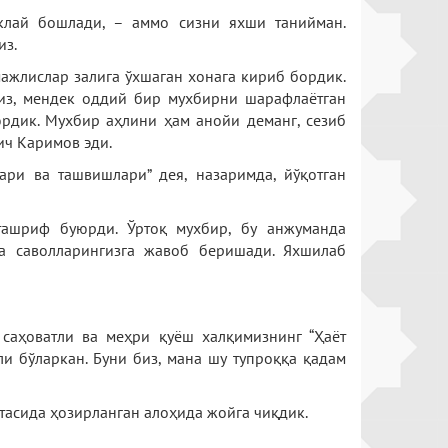
клай бошлади, – аммо сизни яхши танийман.
из.
мажлислар залига ўхшаган хонага кириб бордик.
миз, мендек оддий бир мухбирни шарафлаётган
юрдик. Мухбир аҳлини ҳам анойи деманг, сезиб
ич Каримов эди.
лари ва ташвишлари” дея, назаримда, йўқотган
ташриф буюрди. Ўртоқ мухбир, бу анжуманда
ча саволларингизга жавоб беришади. Яхшилаб
 саҳоватли ва меҳри қуёш халқимизнинг “Ҳаёт
и бўларкан. Буни биз, мана шу тупроққа қадам
ртасида ҳозирланган алоҳида жойга чиқдик.