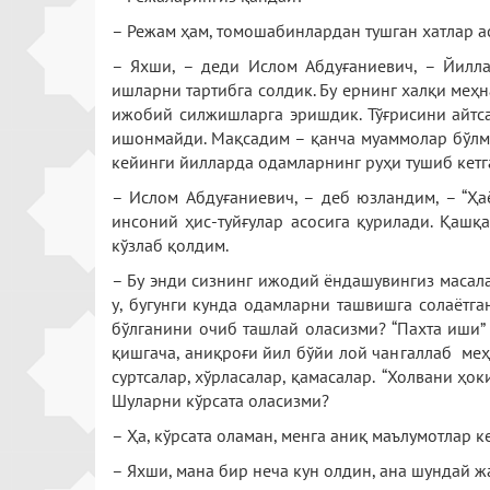
– Режам ҳам, томошабинлардан тушган хатлар а
– Яхши, – деди Ислом Абдуғаниевич, – Йилла
ишларни тартибга солдик. Бу ернинг халқи меҳн
ижобий силжишларга эришдик. Тўғрисини айтсам
ишонмайди. Мақсадим – қанча муаммолар бўлма
кейинги йилларда одамларнинг руҳи тушиб кетга
– Ислом Абдуғаниевич, – деб юзландим, – “Ҳа
инсоний ҳис-туйғулар асосига қурилади. Қашқ
кўзлаб қолдим.
– Бу энди сизнинг ижодий ёндашувингиз масала
у, бугунги кунда одамларни ташвишга солаётга
бўлганини очиб ташлай оласизми? “Пахта иши”
қишгача, аниқроғи йил бўйи лой чангаллаб меҳ
суртсалар, хўрласалар, қамасалар. “Холвани ҳо
Шуларни кўрсата оласизми?
– Ҳа, кўрсата оламан, менга аниқ маълумотлар к
– Яхши, мана бир неча кун олдин, ана шундай ж