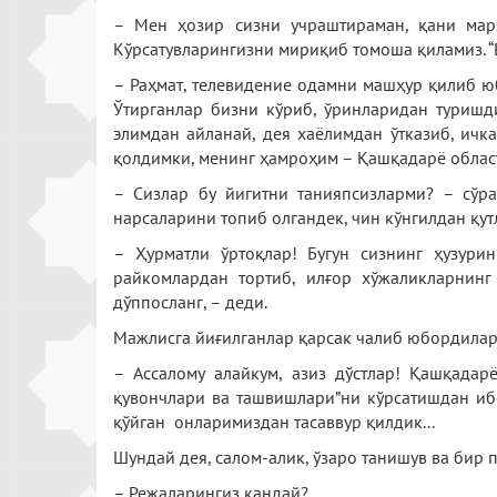
– Мен ҳозир сизни учраштираман, қани мар
Кўрсатувларингизни мириқиб томоша қиламиз. “
– Раҳмат, телевидение одамни машҳур қилиб юб
Ўтирганлар бизни кўриб, ўринларидан туришд
элимдан айланай, дея хаёлимдан ўтказиб, ичк
қолдимки, менинг ҳамроҳим – Қашқадарё облас
– Сизлар бу йигитни танияпсизларми? – сўрад
нарсаларини топиб олгандек, чин кўнгилдан қу
– Ҳурматли ўртоқлар! Бугун сизнинг ҳузур
райкомлардан тортиб, илғор хўжаликларнинг
дўппосланг, – деди.
Мажлисга йиғилганлар қарсак чалиб юбордилар
– Ассалому алайкум, азиз дўстлар! Қашқадар
қувончлари ва ташвишлари”ни кўрсатишдан ибо
қўйган онларимиздан тасаввур қилдик...
Шундай дея, салом-алик, ўзаро танишув ва бир 
– Режаларингиз қандай?