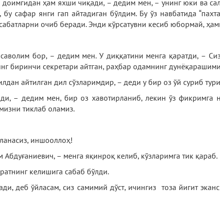
 доимгидан ҳам яхши чиқади, – дедим мен, – унинг юки ва с
, бу сафар янги гап айтадиган бўлдим. Бу ўз навбатида “пах
сабатларни очиб беради. Энди кўрсатувни кесиб юбормай, ҳамм
саволим бор, – дедим мен. У диққатини менга қаратди, – Си
инг биринчи секретари айтган, раҳбар одамнинг дунёқарашим
илдан айтилган дил сўзларимдир, – деди у бир оз ўй суриб тури
лди, – дедим мен, бир оз хавотирланиб, лекин ўз фикримга
мизни тиклаб оламиз.
йланасиз, иншооллоҳ!
м Абдуғаниевич, – менга яқинроқ келиб, кўзларимга тик қараб.
ратнинг келишига сабаб бўлди.
и, деб ўйласам, сиз самимий дўст, ичингиз тоза йигит эканси