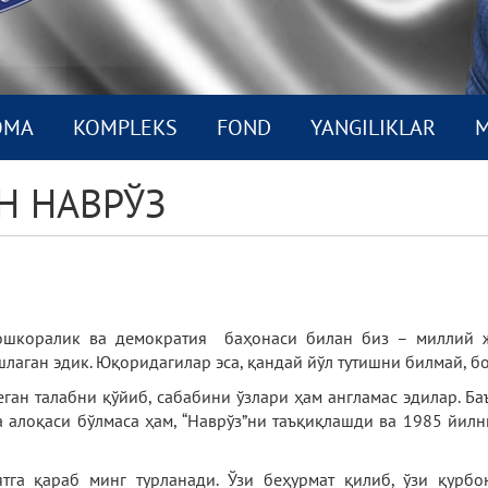
OMA
KOMPLEKS
FOND
YANGILIKLAR
M
Н НАВРЎЗ
, ошкоралик ва демократия баҳонаси билан биз – миллий ж
лаган эдик. Юқоридагилар эса, қандай йўл тутишни билмай, б
деган талабни қўйиб, сабабини ўзлари ҳам англамас эдилар. 
 алоқаси бўлмаса ҳам, “Наврўз”ни таъқиқлашди ва 1985 йилн
тга қараб минг турланади. Ўзи беҳурмат қилиб, ўзи қурбо