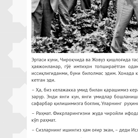
Эртаси куни, Чироқчида ва Жовуз қишлоғида та
ҳаяжонланар, гўё имтиҳон топшираётган одам
иссиқлигиданми, буни билолмас эдим. Хонада к
кетган эди.
– Ҳа, биз келажакка умид билан қарашимиз кер
зарур. Энди янги кун, янги умидлар бошланиши
сафарбар қилишимизга боғлиқ. Уларнинг руҳини 
– Раҳмат. Фикрларингизни жуда чиройли ифода
кўп раҳмат.
– Сизларнинг ишингиз ҳам оғир экан, – деди Ис