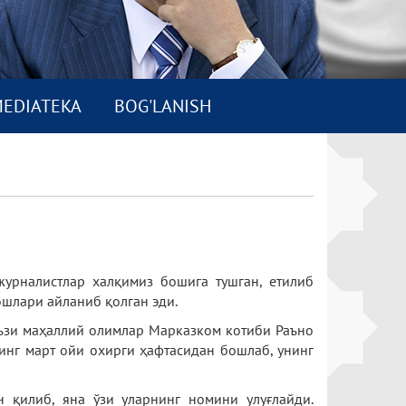
EDIATEKA
BOG'LANISH
урналистлар халқимиз бошига тушган, етилиб
ошлари айланиб қолган эди.
Баъзи маҳаллий олимлар Марказком котиби Раъно
инг март ойи охирги ҳафтасидан бошлаб, унинг
н қилиб, яна ўзи уларнинг номини улуғлайди.