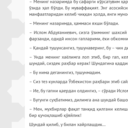
– Менинг назаримда бу сафарги кўрсатувим ҳар
ўзида ҳал бўлди. Бу муваффақият. Энг асосийси
манфаатларидан келиб чиққан ҳолда, янги муно
– Менинг назаримда, ҳаммаси яхши бўлади.
– Ислом Абдуғаниевич, сизга ўзимнинг шахсий 
фарзанди, одидй инсон гапларими, ёки обкомн
– Қандай тушунсангиз, тушунаверинг, бу – чин д
– Унда менинг хаёлимга лоп этиб, бир гап, ке
шундай, сиздек раҳбар керак! Шундагина қадди
– Бу нима деганингиз, тушунмадим.
– Сиз тез кунларда Ўзбекистон раҳбари этиб са
– Ие, бу гапни қаердан олдингиз, – сўради Исло
– Бугунги суҳбатимиз, дилимга ана шундай башо
– Мен, мухбирлар фақат танқид қилгани келишад
бир қучоқлашиб қўяйлик!
Шундай қилиб, у билан хайрлашдик...