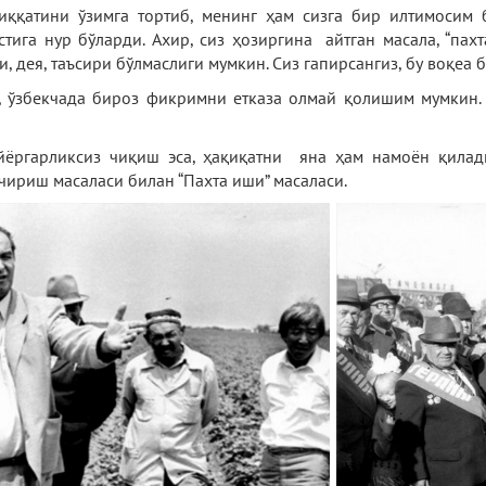
ққатини ўзимга тортиб, менинг ҳам сизга бир илтимосим б
устига нур бўларди. Ахир, сиз ҳозиргина айтган масала, “па
 дея, таъсири бўлмаслиги мумкин. Сиз гапирсангиз, бу воқеа бў
 ўзбекчада бироз фикримни етказа олмай қолишим мумкин. 
ёргарликсиз чиқиш эса, ҳақиқатни яна ҳам намоён қилади
чириш масаласи билан “Пахта иши” масаласи.