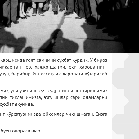
қаршисида ғоят самимий суҳбат қурдик. У бироз
чиқаётган тер, ҳаяжонданми, ёки ҳароратнинг
учун, барибир ўта иссиқлик ҳарорати кўтарилиб
имиз, уни ўзининг куч-қудратига ишонтиришимиз
латни тиклашимизга, эзгу ишлар сари одамларни
суҳбат якунида.
нг кўрсатувимизда обкомлар чиқишмаган. Сизга
 буён оворасизлар.