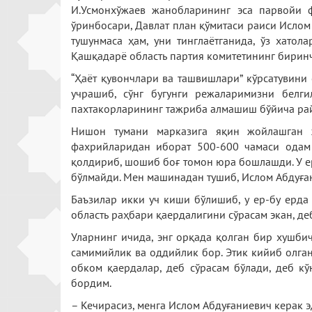
И.Усмонхўжаев жанобларининг эса парвойи ф
ўринбосари, Давлат план қўмитаси раиси Ислом
тушунмаса ҳам, уни тинглаётганида, ўз хатол
Қашқадарё область партия комитетининг биринчи
“Ҳаёт қувончлари ва ташвишлари” кўрсатувини
учрашиб, сўнг бугунги режаларимизни белги
пахтакорларининг тажриба алмашиш бўйича рай
Нишон тумани марказига яқин жойлашган ж
фахрийларидан иборат 500-600 чамаси одам 
қолдириб, шошиб боғ томон юра бошлашди. У ер
бўлмайди. Мен машинадан тушиб, Ислом Абдуған
Баъзилар икки уч киши бўлишиб, у ер-бу ерда
область раҳбари қаердалигини сўрасам экан, де
Уларнинг ичида, энг орқада қолган бир хушб
самимийлик ва оддийлик бор. Этик кийиб олган
обком қаердалар, деб сўрасам бўлади, деб кў
бордим.
– Кечирасиз, менга Ислом Абдуғаниевич керак э