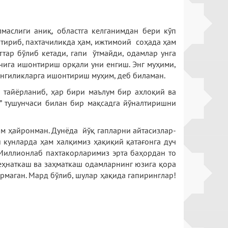
маслиги аниқ, областга келганимдан бери кўп
аштириб, пахтачиликда ҳам, ижтимоий соҳада ҳам
ттар бўлиб кетади, гапи ўтмайди, одамлар унга
чига ишонтириш орқали уни енгиш. Энг муҳими,
 янгиликларга ишонтириш муҳим, деб биламан.
н тайёрланиб, ҳар бири маълум бир ахлоқий ва
д” тушунчаси билан бир мақсадга йўналтиришни
ам ҳайронман. Дунёда йўқ гапларни айтасизлар-
и кунларда ҳам халқимиз ҳақиқий қатағонга дуч
 Миллионлаб пахтакорларимиз эрта баҳордан то
меҳнаткаш ва заҳматкаш одамларнинг юзига қора
армаган. Мард бўлиб, шулар ҳақида гапиринглар!