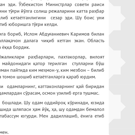
ан эди. Ўзбекистон Министрлар совети раиси
ини тўғри йўлга солиш режаларини катта раҳбар
чилиб кетаётганлигини сезар эди. Шу боис уни
атиб юборишга тўғри келди.
сига бориб, Ислом Абдуғаниевич Каримов билан
ллақачон далага чиқиб кетган экан. Область
 ёққа бордик.
аликлари раҳбарлари, пахтакорлар, вилоят
н майдонидаги қатор терилган стулларни бўш
уман пайтида ким меҳмон-у, ким мезбон – билиб
а томон шошиб кетаётганларга қараб юрдим.
тли одамларнинг, каттаконларнинг қай биридан
дамлардан сўрасам, осмон узилиб ерга тушмас.
а бошлади. Шу одам оддийроқ кўринади, юзида
ошида шляпаси ҳам йўқ, ҳа, шу одамдан бемалол
 табассум югурди. Мен дадиллашиб, ёнига етиб
мен.