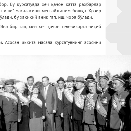
ор. Бу кўрсатувда ҳеч қачон катта раҳбарлар
хта иши” масаласини мен айтганим бошқа. Ҳозир
лади, бу ҳақиқий аниқ гап, иш, чора бўлади.
Яна бир гап, мен ҳеч қачон телевизорга чиқиб
. Асосан иккита масала кўрсатувнинг асосини