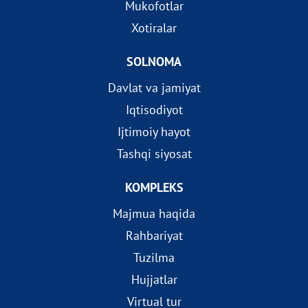
Mukofotlar
Xotiralar
SOLNOMA
Davlat va jamiyat
Iqtisodiyot
Ijtimoiy hayot
Tashqi siyosat
KOMPLEKS
Majmua haqida
Rahbariyat
Tuzilma
Hujjatlar
Virtual tur