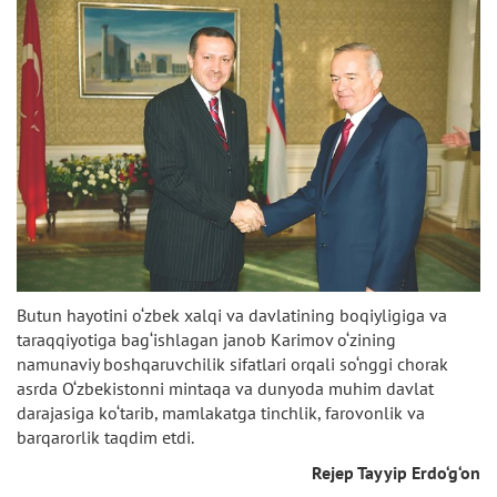
Butun hayotini o‘zbek xalqi va davlatining boqiyligiga va
taraqqiyotiga bag‘ishlagan janob Karimov o‘zining
namunaviy boshqaruvchilik sifatlari orqali so‘nggi chorak
asrda O‘zbekistonni mintaqa va dunyoda muhim davlat
darajasiga ko‘tarib, mamlakatga tinchlik, farovonlik va
barqarorlik taqdim etdi.
Rejep Tayyip Erdo‘g‘on