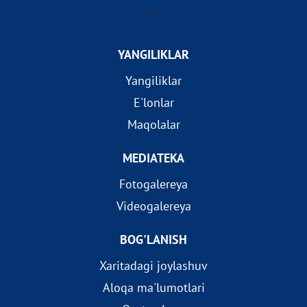
?>
YANGILIKLAR
Yangiliklar
E'lonlar
Maqolalar
MEDIATEKA
Fotogalereya
Videogalereya
BOG'LANISH
Xaritadagi joylashuv
Aloqa ma'lumotlari