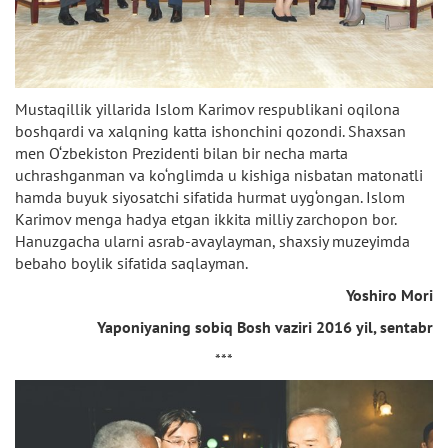
Mustaqillik yillarida Islom Karimov respublikani oqilona
boshqardi va xalqning katta ishonchini qozondi. Shaxsan
men O‘zbekiston Prezidenti bilan bir necha marta
uchrashganman va ko‘nglimda u kishiga nisbatan matonatli
hamda buyuk siyosatchi sifatida hurmat uyg‘ongan. Islom
Karimov menga hadya etgan ikkita milliy zarchopon bor.
Hanuzgacha ularni asrab-avaylayman, shaxsiy muzeyimda
bebaho boylik sifatida saqlayman.
Yoshiro Mori
Yaponiyaning sobiq Bosh vaziri 2016 yil, sentabr
***