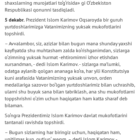
shaxslarning murojatlari to‘g‘risida» gi O‘zbekiston
Respublikasi qonunni tasdiqladi.
5 dekabr.
Prezident Islom Karimov Oqsaroyda bir guruh
yurtdoshlarimizga Vatanimizning yuksak mukofotlarini
topshirdi.
– Avvalambor, siz, azizlar bilan bugun mana shunday yaxshi
kayfiyatda shu muhtasham zalda ko‘rishganimdan, sizlarga
o‘zimning yuksak hurmat -ehtiromimni izhor etishdan
xursandman, - dedi Islom Karimov. - sizlarga ma’lumki,
odatga aylanib qolgan ananaga ko‘ra, har yili Konstitutsiya
kuni arafasida Vatanimizning yuksak unvon, orden
medallariga sazovor bo‘lgan yurtdoshlarimiz bilan uchrashib,
ularni shu buyuk sana bilan tabriklash, ana shu mukofotlarni
toppshrishni o‘zim uchun haqiqatan ham katta sharaf deb
bilaman.
So‘ngra Prezidentimiz Islom Karimov davlat mukofotlarini
tantanali ravishda topshirdi.
– Bugun sizlarning har biringiz uchun, haqiqatan ham,
unitilmas kun, qutlug‘ ayyom, – dedi Islom Karimov. -