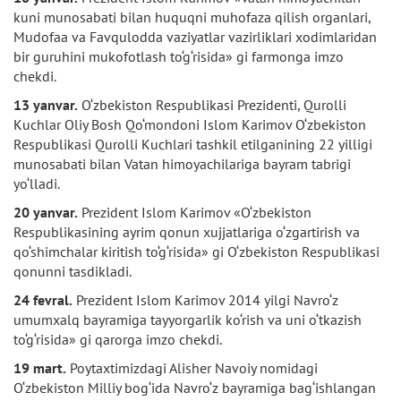
kuni munosabati bilan huquqni muhofaza qilish organlari,
Mudofaa va Favqulodda vaziyatlar vazirliklari xodimlaridan
bir guruhini mukofotlash to‘g‘risida» gi farmonga imzo
chekdi.
13 yanvar.
O‘zbekiston Respublikasi Prezidenti, Qurolli
Kuchlar Oliy Bosh Qo‘mondoni Islom Karimov O‘zbekiston
Respublikasi Qurolli Kuchlari tashkil etilganining 22 yilligi
munosabati bilan Vatan himoyachilariga bayram tabrigi
yo‘lladi.
20 yanvar.
Prezident Islom Karimov «O‘zbekiston
Respublikasining ayrim qonun xujjatlariga o‘zgartirish va
qo‘shimchalar kiritish to‘g‘risida» gi O‘zbekiston Respublikasi
qonunni tasdikladi.
24 fevral.
Prezident Islom Karimov 2014 yilgi Navro‘z
umumxalq bayramiga tayyorgarlik ko‘rish va uni o‘tkazish
to‘g‘risida» gi qarorga imzo chekdi.
19 mart.
Poytaxtimizdagi Alisher Navoiy nomidagi
O‘zbekiston Milliy bog‘ida Navro‘z bayramiga bag‘ishlangan