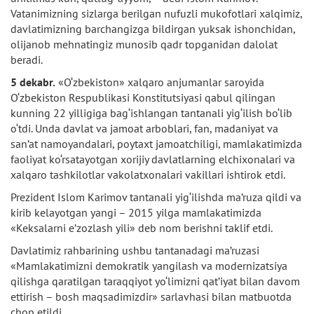
Vatanimizning sizlarga berilgan nufuzli mukofotlari xalqimiz,
davlatimizning barchangizga bildirgan yuksak ishonchidan,
olijanob mehnatingiz munosib qadr topganidan dalolat
beradi.
5 dekabr.
«O‘zbekiston» xalqaro anjumanlar saroyida
O‘zbekiston Respublikasi Konstitutsiyasi qabul qilingan
kunning 22 yilligiga bag‘ishlangan tantanali yig‘ilish bo‘lib
o‘tdi. Unda davlat va jamoat arboblari, fan, madaniyat va
san’at namoyandalari, poytaxt jamoatchiligi, mamlakatimizda
faoliyat ko‘rsatayotgan xorijiy davlatlarning elchixonalari va
xalqaro tashkilotlar vakolatxonalari vakillari ishtirok etdi.
Prezident Islom Karimov tantanali yig‘ilishda ma’ruza qildi va
kirib kelayotgan yangi – 2015 yilga mamlakatimizda
«Keksalarni e’zozlash yili» deb nom berishni taklif etdi.
Davlatimiz rahbarining ushbu tantanadagi ma’ruzasi
«Mamlakatimizni demokratik yangilash va modernizatsiya
qilishga qaratilgan taraqqiyot yo‘limizni qat’iyat bilan davom
ettirish – bosh maqsadimizdir» sarlavhasi bilan matbuotda
chop etildi.