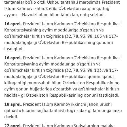
tantanalar bo‘lib o‘tdi. Ushbu tantanali marosimda Prezident
Islom Karimov ishtirok etib, O‘zbekiston xalqini qutlug‘
ayyom — Navro‘zi olam bilan tabriklab, nutq so‘zladi.
16 aprel.
Prezident Islom Karimov «O‘zbekiston Respublikasi
Konstitutsiyasining ayrim moddalariga o‘zgartish va
qo‘shimchalar kiritish to‘g‘risida (32, 78, 93, 98, 103 va 117-
moddalariga)» gi O‘zbekiston Respublikasining qonunni
tasdiqladi.
16 aprel.
Prezident Islom Karimov «O‘zbekiston Respublikasi
Konstitutsiyaning ayrim moddalariga o‘zgartish va
qo‘shimchalar kiritish to‘g‘risida (32, 78, 93, 98. 103. va 117-
moddalariga)» gi O‘zbekiston Respublikasi qonuni qabul
kilinganligi munosabati bilan O‘zbekiston Respublikasining
ayrim qonun hujjatlariga o‘zgartish va qo‘shimchalar kiritish
haqida» gi O‘zbekiston Respublikasining qonuni tasdiqladi.
18 aprel.
Prezident Islom Karimov ikkinchi jahon urushi
qatnashchilarini rag‘batlantirish to‘g‘risida» gi farmonga imzo
chekdi.
22 aprel.
Prezident Islom Karimov «Sudyalarning malaka