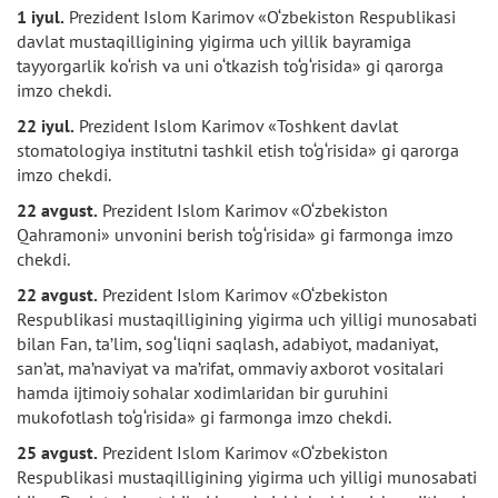
1 iyul.
Prezident Islom Karimov «O‘zbekiston Respublikasi
davlat mustaqilligining yigirma uch yillik bayramiga
tayyorgarlik ko‘rish va uni o‘tkazish to‘g‘risida» gi qarorga
imzo chekdi.
22 iyul.
Prezident Islom Karimov «Toshkent davlat
stomatologiya institutni tashkil etish to‘g‘risida» gi qarorga
imzo chekdi.
22 avgust.
Prezident Islom Karimov «O‘zbekiston
Qahramoni» unvonini berish to‘g‘risida» gi farmonga imzo
chekdi.
22 avgust.
Prezident Islom Karimov «O‘zbekiston
Respublikasi mustaqilligining yigirma uch yilligi munosabati
bilan Fan, ta’lim, sog‘liqni saqlash, adabiyot, madaniyat,
san’at, ma’naviyat va ma’rifat, ommaviy axborot vositalari
hamda ijtimoiy sohalar xodimlaridan bir guruhini
mukofotlash to‘g‘risida» gi farmonga imzo chekdi.
25 avgust.
Prezident Islom Karimov «O‘zbekiston
Respublikasi mustaqilligining yigirma uch yilligi munosabati