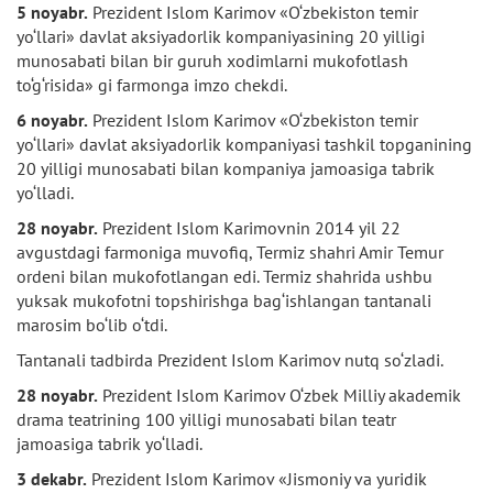
5 noyabr.
Prezident Islom Karimov «O‘zbekiston temir
yo‘llari» davlat aksiyadorlik kompaniyasining 20 yilligi
munosabati bilan bir guruh xodimlarni mukofotlash
to‘g‘risida» gi farmonga imzo chekdi.
6 noyabr.
Prezident Islom Karimov «O‘zbekiston temir
yo‘llari» davlat aksiyadorlik kompaniyasi tashkil topganining
20 yilligi munosabati bilan kompaniya jamoasiga tabrik
yo‘lladi.
28 noyabr.
Prezident Islom Karimovnin 2014 yil 22
avgustdagi farmoniga muvofiq, Termiz shahri Amir Temur
ordeni bilan mukofotlangan edi. Termiz shahrida ushbu
yuksak mukofotni topshirishga bag‘ishlangan tantanali
marosim bo‘lib o‘tdi.
Tantanali tadbirda Prezident Islom Karimov nutq so‘zladi.
28 noyabr.
Prezident Islom Karimov O‘zbek Milliy akademik
drama teatrining 100 yilligi munosabati bilan teatr
jamoasiga tabrik yo‘lladi.
3 dekabr.
Prezident Islom Karimov «Jismoniy va yuridik