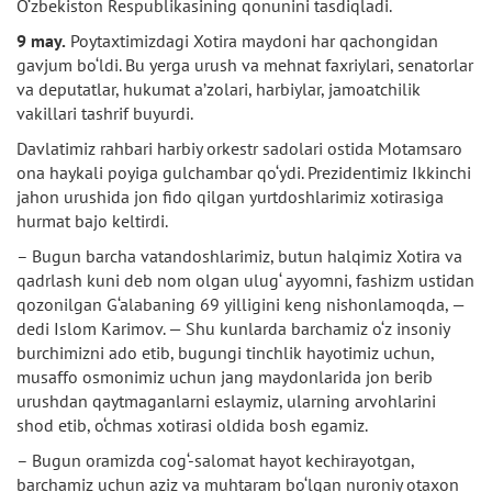
O‘zbekiston Respublikasining qonunini tasdiqladi.
9 may.
Poytaxtimizdagi Xotira maydoni har qachongidan
gavjum bo‘ldi. Bu yerga urush va mehnat faxriylari, senatorlar
va deputatlar, hukumat a’zolari, harbiylar, jamoatchilik
vakillari tashrif buyurdi.
Davlatimiz rahbari harbiy orkestr sadolari ostida Motamsaro
ona haykali poyiga gulchambar qo‘ydi. Prezidentimiz Ikkinchi
jahon urushida jon fido qilgan yurtdoshlarimiz xotirasiga
hurmat bajo keltirdi.
– Bugun barcha vatandoshlarimiz, butun halqimiz Xotira va
qadrlash kuni deb nom olgan ulug‘ ayyomni, fashizm ustidan
qozonilgan G‘alabaning 69 yilligini keng nishonlamoqda, —
dedi Islom Karimov. — Shu kunlarda barchamiz o‘z insoniy
burchimizni ado etib, bugungi tinchlik hayotimiz uchun,
musaffo osmonimiz uchun jang maydonlarida jon berib
urushdan qaytmaganlarni eslaymiz, ularning arvohlarini
shod etib, o‘chmas xotirasi oldida bosh egamiz.
– Bugun oramizda cog‘-salomat hayot kechirayotgan,
barchamiz uchun aziz va muhtaram bo‘lgan nuroniy otaxon