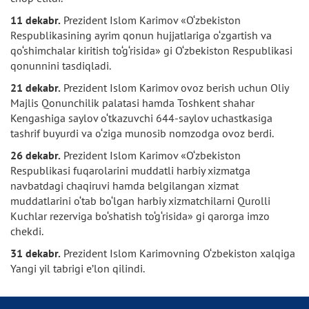
11 dekabr.
Prezident Islom Karimov «O‘zbekiston
Respublikasining ayrim qonun hujjatlariga o‘zgartish va
qo‘shimchalar kiritish to‘g‘risida» gi O‘zbekiston Respublikasi
qonunnini tasdiqladi.
21 dekabr.
Prezident Islom Karimov ovoz berish uchun Oliy
Majlis Qonunchilik palatasi hamda Toshkent shahar
Kengashiga saylov o‘tkazuvchi 644-saylov uchastkasiga
tashrif buyurdi va o‘ziga munosib nomzodga ovoz berdi.
26 dekabr.
Prezident Islom Karimov «O‘zbekiston
Respublikasi fuqarolarini muddatli harbiy xizmatga
navbatdagi chaqiruvi hamda belgilangan xizmat
muddatlarini o‘tab bo‘lgan harbiy xizmatchilarni Qurolli
Kuchlar rezerviga bo‘shatish to‘g‘risida» gi qarorga imzo
chekdi.
31 dekabr.
Prezident Islom Karimovning O‘zbekiston xalqiga
Yangi yil tabrigi e’lon qilindi.