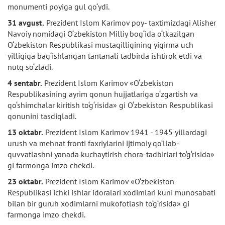
monumenti poyiga gul qo‘ydi.
31 avgust.
Prezident Islom Karimov poy- taxtimizdagi Alisher
Navoiy nomidagi O‘zbekiston Milliy bog‘ida o‘tkazilgan
O‘zbekiston Respublikasi mustaqilligining yigirma uch
yilligiga bag‘ishlangan tantanali tadbirda ishtirok etdi va
nutq so‘zladi.
4 sentabr.
Prezident Islom Karimov «O‘zbekiston
Respublikasining ayrim qonun hujjatlariga o‘zgartish va
qo‘shimchalar kiritish to‘g‘risida» gi O‘zbekiston Respublikasi
qonunini tasdiqladi.
13 oktabr.
Prezident Islom Karimov 1941 - 1945 yillardagi
urush va mehnat fronti faxriylarini ijtimoiy qo‘llab-
quvvatlashni yanada kuchaytirish chora-tadbirlari to‘g‘risida»
gi farmonga imzo chekdi.
23 oktabr.
Prezident Islom Karimov «O‘zbekiston
Respublikasi ichki ishlar idoralari xodimlari kuni munosabati
bilan bir guruh xodimlarni mukofotlash to‘g‘risida» gi
farmonga imzo chekdi.