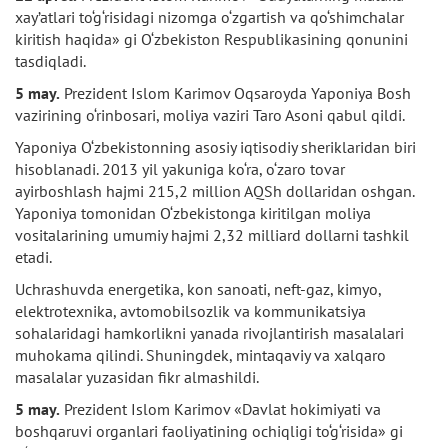
xay’atlari to‘g‘risidagi nizomga o‘zgartish va qo‘shimchalar
kiritish haqida» gi O‘zbekiston Respublikasining qonunini
tasdiqladi.
5 may.
Prezident Islom Karimov Oqsaroyda Yaponiya Bosh
vazirining o‘rinbosari, moliya vaziri Taro Asoni qabul qildi.
Yaponiya O‘zbekistonning asosiy iqtisodiy sheriklaridan biri
hisoblanadi. 2013 yil yakuniga ko‘ra, o‘zaro tovar
ayirboshlash hajmi 215,2 million AQSh dollaridan oshgan.
Yaponiya tomonidan O‘zbekistonga kiritilgan moliya
vositalarining umumiy hajmi 2,32 milliard dollarni tashkil
etadi.
Uchrashuvda energetika, kon sanoati, neft-gaz, kimyo,
elektrotexnika, avtomobilsozlik va kommunikatsiya
sohalaridagi hamkorlikni yanada rivojlantirish masalalari
muhokama qilindi. Shuningdek, mintaqaviy va xalqaro
masalalar yuzasidan fikr almashildi.
5 may.
Prezident Islom Karimov «Davlat hokimiyati va
boshqaruvi organlari faoliyatining ochiqligi to‘g‘risida» gi