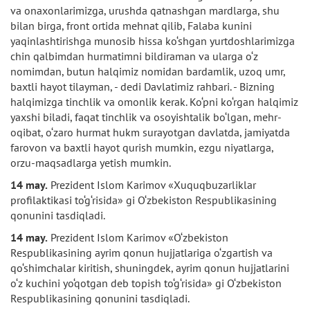
va onaxonlarimizga, urushda qatnashgan mardlarga, shu
bilan birga, front ortida mehnat qilib, Falaba kunini
yaqinlashtirishga munosib hissa ko‘shgan yurtdoshlarimizga
chin qalbimdan hurmatimni bildiraman va ularga o‘z
nomimdan, butun halqimiz nomidan bardamlik, uzoq umr,
baxtli hayot tilayman, - dedi Davlatimiz rahbari. - Bizning
halqimizga tinchlik va omonlik kerak. Ko‘pni ko‘rgan halqimiz
yaxshi biladi, faqat tinchlik va osoyishtalik bo‘lgan, mehr-
oqibat, o‘zaro hurmat hukm surayotgan davlatda, jamiyatda
farovon va baxtli hayot qurish mumkin, ezgu niyatlarga,
orzu-maqsadlarga yetish mumkin.
14 may.
Prezident Islom Karimov «Xuquqbuzarliklar
profilaktikasi to‘g‘risida» gi O‘zbekiston Respublikasining
qonunini tasdiqladi.
14 may.
Prezident Islom Karimov «O‘zbekiston
Respublikasining ayrim qonun hujjatlariga o‘zgartish va
qo‘shimchalar kiritish, shuningdek, ayrim qonun hujjatlarini
o‘z kuchini yo‘qotgan deb topish to‘g‘risida» gi O‘zbekiston
Respublikasining qonunini tasdiqladi.