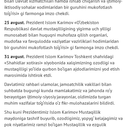
bilan Davlat xizmatchilari hamda ishlab chiqarish va ijtimoiy-
iktisodiy sohalar xodimlaridan bir guruhini mukofotlash
to‘g‘risi» gi farmonga imzo chekdi.
25 avgust.
Prezident Islom Karimov «O‘zbekiston
Respublikasi davlat mustaqilligining yigirma uch yilligi
munosabati bilan huquqni muhofaza qilish organlari,
mudofaa va favqulodda vaziyatlar vazirliklari hodimlaridan
bir guruhini mukofotlash to‘g‘risi» gi farmonga imzo chekdi.
31 avgust.
Prezident Islom Karimov Toshkent shahridagi
«Shahidlar xotirasi» xiyobonida xalqimizning ozodligi va
mustaqilligi yo‘lida qurbon bo‘lgan ajdodlarimizni yod etish
marosimida ishtirok etdi.
Davlatimiz rahbari ulamolar, jamoatchilik vakillari bilan
suhbatda bugungi kunda mamlakatimiz va jahonda ro‘y
berayotgan ijtimoiy-siyosiy jarayonlar, oldimizda turgan
muhim vazifalar to‘g‘risida o‘z fikr-mulohazalarini bildirdi.
Shu kuni Prezidentimiz Islom Karimov Mustaqillik
maydoniga tashrif buyurib, ozodligimiz, yopyg‘ kelajagimiz va
pok niyatlarimiz ramzi bo‘lgan Mustaqillik va ezgulik