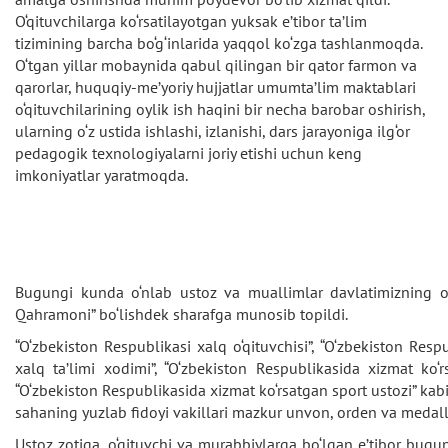
O‘qituvchilarga ko‘rsatilayotgan yuksak e’tibor ta’lim
tizimining barcha bo‘g‘inlarida yaqqol ko‘zga tashlanmoqda.
O‘tgan yillar mobaynida qabul qilingan bir qator farmon va
qarorlar, huquqiy-me’yoriy hujjatlar umumta’lim maktablari
o‘qituvchilarining oylik ish haqini bir necha barobar oshirish,
ularning o‘z ustida ishlashi, izlanishi, dars jarayoniga ilg‘or
pedagogik texnologiyalarni joriy etishi uchun keng
imkoniyatlar yaratmoqda.
Bugungi kunda o‘nlab ustoz va muallimlar davlatimizning ol
Qahramoni” bo‘lishdek sharafga munosib topildi.
“O‘zbekiston Respublikasi xalq o‘qituvchisi”, “O‘zbekiston Resp
xalq ta’limi xodimi”, “O‘zbekiston Respublikasida xizmat ko‘r
“O‘zbekiston Respublikasida xizmat ko‘rsatgan sport ustozi” kabi 
sahaning yuzlab fidoyi vakillari mazkur unvon, orden va medall
Ustoz zotiga, o‘qituvchi va murabbiylarga bo‘lgan e’tibor bugu