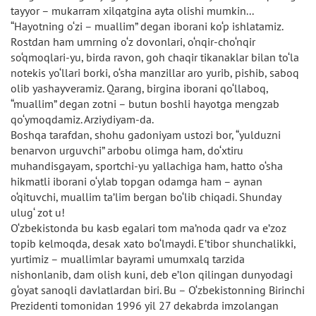
tayyor – mukarram xilqatgina ayta olishi mumkin...
“Hayotning o‘zi – muallim” degan iborani ko‘p ishlatamiz.
Rostdan ham umrning o‘z dovonlari, o‘nqir-cho‘nqir
so‘qmoqlari-yu, birda ravon, goh chaqir tikanaklar bilan to‘la
notekis yo‘llari borki, o‘sha manzillar aro yurib, pishib, saboq
olib yashayveramiz. Qarang, birgina iborani qo‘llaboq,
“muallim” degan zotni – butun boshli hayotga mengzab
qo‘ymoqdamiz. Arziydiyam-da.
Boshqa tarafdan, shohu gadoniyam ustozi bor, “yulduzni
benarvon urguvchi” arbobu olimga ham, do‘xtiru
muhandisgayam, sportchi-yu yallachiga ham, hatto o‘sha
hikmatli iborani o‘ylab topgan odamga ham – aynan
o‘qituvchi, muallim ta’lim bergan bo‘lib chiqadi. Shunday
ulug‘ zot u!
O‘zbekistonda bu kasb egalari tom ma’noda qadr va e’zoz
topib kelmoqda, desak xato bo‘lmaydi. E’tibor shunchalikki,
yurtimiz – muallimlar bayrami umumxalq tarzida
nishonlanib, dam olish kuni, deb e’lon qilingan dunyodagi
g‘oyat sanoqli davlatlardan biri. Bu – O‘zbekistonning Birinchi
Prezidenti tomonidan 1996 yil 27 dekabrda imzolangan