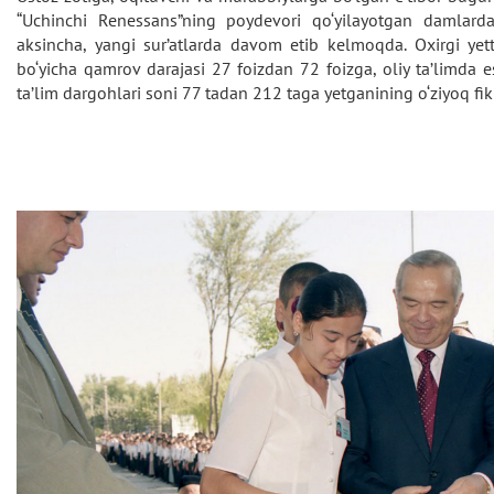
“Uchinchi Renessans”ning poydevori qo‘yilayotgan damlard
aksincha, yangi sur’atlarda davom etib kelmoqda. Oxirgi yet
bo‘yicha qamrov darajasi 27 foizdan 72 foizga, oliy ta’limda e
ta’lim dargohlari soni 77 tadan 212 taga yetganining o‘ziyoq fikr