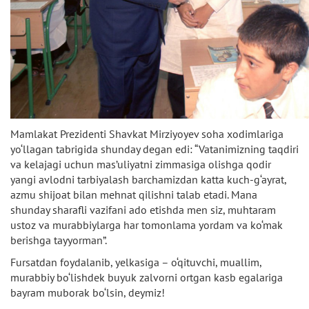
Mamlakat Prezidenti Shavkat Mirziyoyev soha xodimlariga
yo‘llagan tabrigida shunday degan edi: “Vatanimizning taqdiri
va kelajagi uchun mas’uliyatni zimmasiga olishga qodir
yangi avlodni tarbiyalash barchamizdan katta kuch-g‘ayrat,
azmu shijoat bilan mehnat qilishni talab etadi. Mana
shunday sharafli vazifani ado etishda men siz, muhtaram
ustoz va murabbiylarga har tomonlama yordam va ko‘mak
berishga tayyorman”.
Fursatdan foydalanib, yelkasiga – o‘qituvchi, muallim,
murabbiy bo‘lishdek buyuk zalvorni ortgan kasb egalariga
bayram muborak bo‘lsin, deymiz!