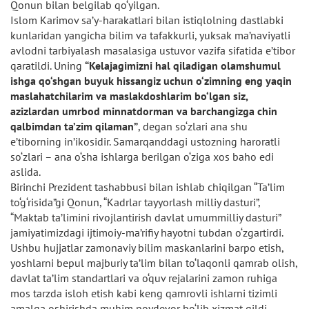
Qonun bilan belgilab qo‘yilgan.
Islom Karimov sa’y-harakatlari bilan istiqlolning dastlabki
kunlaridan yangicha bilim va tafakkurli, yuksak ma’naviyatli
avlodni tarbiyalash masalasiga ustuvor vazifa sifatida e’tibor
qaratildi. Uning
“Kelajagimizni hal qiladigan olamshumul
ishga qo‘shgan buyuk hissangiz uchun o‘zimning eng yaqin
maslahatchilarim va maslakdoshlarim bo‘lgan siz,
azizlardan umrbod minnatdorman va barchangizga chin
qalbimdan ta’zim qilaman”
, degan so‘zlari ana shu
e’tiborning in’ikosidir. Samarqanddagi ustozning haroratli
so‘zlari – ana o‘sha ishlarga berilgan o‘ziga xos baho edi
aslida.
Birinchi Prezident tashabbusi bilan ishlab chiqilgan “Ta’lim
to‘g‘risida”gi Qonun, “Kadrlar tayyorlash milliy dasturi”,
“Maktab ta’limini rivojlantirish davlat umummilliy dasturi”
jamiyatimizdagi ijtimoiy-ma’rifiy hayotni tubdan o‘zgartirdi.
Ushbu hujjatlar zamonaviy bilim maskanlarini barpo etish,
yoshlarni bepul majburiy ta’lim bilan to‘laqonli qamrab olish,
davlat ta’lim standartlari va o‘quv rejalarini zamon ruhiga
mos tarzda isloh etish kabi keng qamrovli ishlarni tizimli
amalga oshirishda muhim poydevor bo‘lib xizmat qildi.