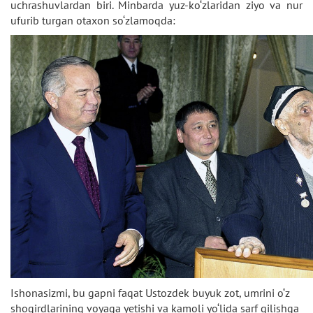
uchrashuvlardan biri. Minbarda yuz-ko‘zlaridan ziyo va nur
ufurib turgan otaxon so‘zlamoqda:
Ishonasizmi, bu gapni faqat Ustozdek buyuk zot, umrini o‘z
shogirdlarining voyaga yetishi va kamoli yo‘lida sarf qilishga