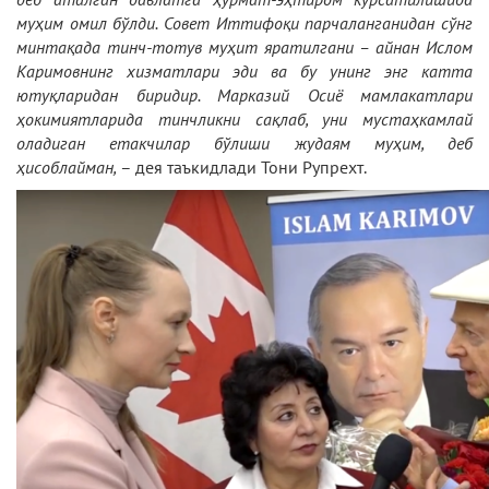
муҳим омил бўлди. Совет Иттифоқи парчаланганидан сўнг
минтақада тинч-тотув муҳит яратилгани – айнан Ислом
Каримовнинг хизматлари эди ва бу унинг энг катта
ютуқларидан биридир. Марказий Осиё мамлакатлари
ҳокимиятларида тинчликни сақлаб, уни мустаҳкамлай
оладиган етакчилар бўлиши жудаям муҳим, деб
ҳисоблайман,
– дея таъкидлади Тони Рупрехт.