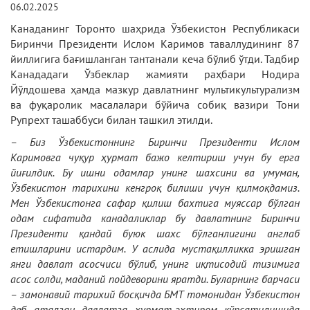
06.02.2025
Канаданинг Торонто шаҳрида Ўзбекистон Республикаси
Биринчи Президенти Ислом Каримов таваллудининг 87
йиллигига бағишланган тантанали кеча бўлиб ўтди. Тадбир
Канададаги Ўзбеклар жамияти раҳбари Нодира
Йўлдошева ҳамда мазкур давлатнинг мультикультурализм
ва фуқаролик масалалари бўйича собиқ вазири Тони
Рупрехт ташаббуси билан ташкил этилди.
– Биз Ўзбекистоннинг Биринчи Президенти Ислом
Каримовга чуқур ҳурмат бажо келтириш учун бу ерга
йиғилдик. Бу ишни одамлар унинг шахсини ва умуман,
Ўзбекистон тарихини кенгроқ билиши учун қилмоқдамиз.
Мен Ўзбекистонга сафар қилиш бахтига муяссар бўлган
одам сифатида канадаликлар бу давлатнинг Биринчи
Президенти қандай буюк шахс бўлганлигини англаб
етишларини истардим. У аслида мустақилликка эришган
янги давлат асосчиси бўлиб, унинг иқтисодий тизимига
асос солди, маданий пойдеворини яратди. Буларнинг барчаси
– замонавий тарихий босқичда БМТ томонидан Ўзбекистон
деб аталган давлатга ҳурмат-эҳтиром кўрсатилишида