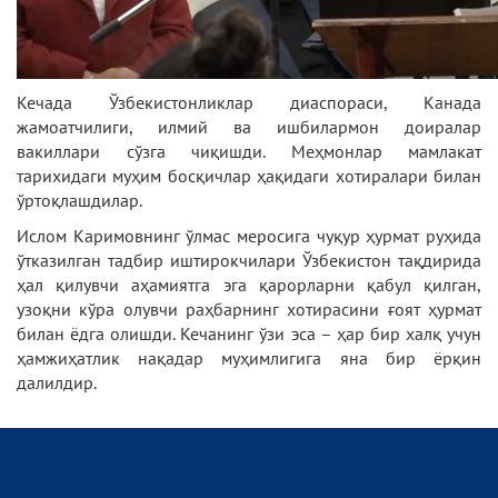
Кечада Ўзбекистонликлар диаспораси, Канада
жамоатчилиги, илмий ва ишбилармон доиралар
вакиллари сўзга чиқишди. Меҳмонлар мамлакат
тарихидаги муҳим босқичлар ҳақидаги хотиралари билан
ўртоқлашдилар.
Ислом Каримовнинг ўлмас меросига чуқур ҳурмат руҳида
ўтказилган тадбир иштирокчилари Ўзбекистон тақдирида
ҳал қилувчи аҳамиятга эга қарорларни қабул қилган,
узоқни кўра олувчи раҳбарнинг хотирасини ғоят ҳурмат
билан ёдга олишди. Кечанинг ўзи эса – ҳар бир халқ учун
ҳамжиҳатлик нақадар муҳимлигига яна бир ёрқин
далилдир.