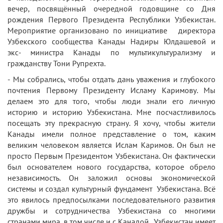
вечер, посвящённый очередной годовщине со Дня
рождения Первого Президента Республики Узбекистан.
Мероприятие организовано по инициативе директора
Узбекского сообщества Канады Надиры Юлдашевой и
экс- министра Канады по мультикультурализму и
гражданству Тони Рупрехта.
- Мы собрались, чтобы отдать дань уважения и глубокого
почтения Первому Президенту Исламу Каримову. Мы
делаем это для того, чтобы люди знали его личную
историю и историю Узбекистана. Мне посчастливилось
посещать эту прекрасную страну. Я хочу, чтобы жители
Канады имели полное представление о том, каким
великим человеком является Ислам Каримов. Он был не
просто Первым Президентом Узбекистана. Он фактически
был основателем нового государства, которое обрело
независимость. Он заложил основы экономической
системы и создал культурный фундамент Узбекистана. Всё
это явилось предпосылками последовательного развития
дружбы и сотрудничества Узбекистана со многими
странами мира, в том числе и с Канадой. Узбекистан имеет