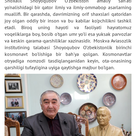
Shoxalil Shoyoqubov O'zbekiston amaliy san'ati
yo'nalishidagi bir qator ilmiy va ilmiy-ommabop asarlarning
muallifi. Bir qarashda, davrimizning orif shaxslari qatoridan
joy olgan oddiy bir inson va bu kabilar ko'pchilikni tashkil
etadi. Biroq uning hayoti va faoliyati hayratomuz
voqeliklarga boy, bosib o'tgan umr yo'li esa yuksak parvozlar
va keskin qarama-qarshiliklar xazinasidir. Moskva Aviasozlik
institutining talabasi Shoyoqubov O'zbekistonlik birinchi
kosmonavt bo'lishiga bir bah'ya qolgan. Kosmonavtlar
otryadiga nomzodi tasdiqlanganidan keyin, ota-onasining
qarshiligi tufayligina uyiga qaytishga majbur bo'lgan.