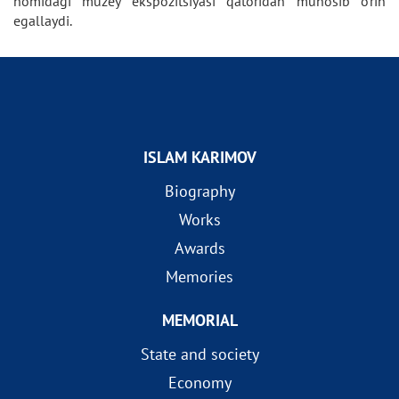
nomidagi muzey ekspozitsiyasi qatoridan munosib o'rin
egallaydi.
ISLAM KARIMOV
Biography
Works
Awards
Memories
MEMORIAL
State and society
Economy