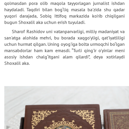
qolmasdan pora olib maqola tayyorlagan jurnalist ishdan
haydaladi. Taqdiri bilan bog‘liq masala ba'zida shu qadar
yuqori darajada, Sobiq Ittifoq markazida ko'rib chiqilgani
bugun Shoxalil aka uchun erish tuyuladi.
Sharof Rashidov uni vatanparvarligi, milliy madaniyat va
san'atga alohida mehri, bu borada xaqgo'yligi, qat'iyatliligi
uchun hurmat qilgan. Uning oyog'iga bolta urmoqchi bo‘lgan
mansabdorlar ham kam emasdi. “Turli qing'ir o'yinlar meni
asosiy ishdan chalg‘itgani alam qilardi”, deya xotirlaydi
Shoxalil aka.