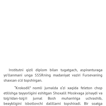
Institutni qizil diplom bilan tugatgach, aspiranturaga
yo'llanmani unga SSSRning madaniyat vaziri Fursevaning
shaxsan o'zi topshirgan.
“Krokodil” nomli jurnalda o‘zi xaqida feleton chop
etilishga tayyorligini eshitgan Shoxalil Moskvaga jo'naydi va
to'g'ridan-to'g'ri jurnal Bosh muharririga uchrashib,
beaybligini isbotlovchi dalillarni topshiradi. Bir soatga