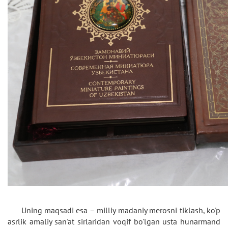
Uning maqsadi esa – milliy madaniy merosni tiklash, ko'p
asrlik amaliy san'at sirlaridan voqif bo'lgan usta hunarmand