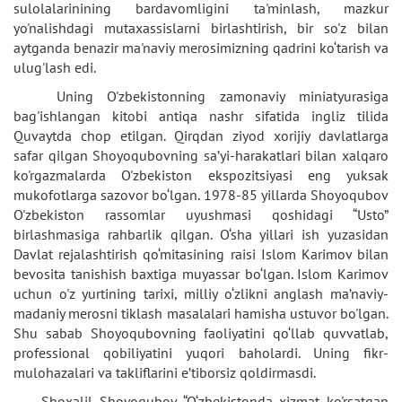
sulolalarinining bardavomligini ta'minlash, mazkur
yo'nalishdagi mutaxassislarni birlashtirish, bir so'z bilan
aytganda benazir ma'naviy merosimizning qadrini ko‘tarish va
ulug'lash edi.
Uning O'zbekistonning zamonaviy miniatyurasiga
bag'ishlangan kitobi antiqa nashr sifatida ingliz tilida
Quvaytda chop etilgan. Qirqdan ziyod xorijiy davlatlarga
safar qilgan Shoyoqubovning sa’yi-harakatlari bilan xalqaro
ko'rgazmalarda O'zbekiston ekspozitsiyasi eng yuksak
mukofotlarga sazovor bo‘lgan. 1978-85 yillarda Shoyoqubov
O'zbekiston rassomlar uyushmasi qoshidagi “Usto”
birlashmasiga rahbarlik qilgan. O‘sha yillari ish yuzasidan
Davlat rejalashtirish qo‘mitasining raisi Islom Karimov bilan
bevosita tanishish baxtiga muyassar bo‘lgan. Islom Karimov
uchun o'z yurtining tarixi, milliy o‘zlikni anglash ma’naviy-
madaniy merosni tiklash masalalari hamisha ustuvor bo'lgan.
Shu sabab Shoyoqubovning faoliyatini qo‘llab quvvatlab,
professional qobiliyatini yuqori baholardi. Uning fikr-
mulohazalari va takliflarini e’tiborsiz qoldirmasdi.
Shoxalil Shoyoqubov “O‘zbekistonda xizmat ko'rsatgan