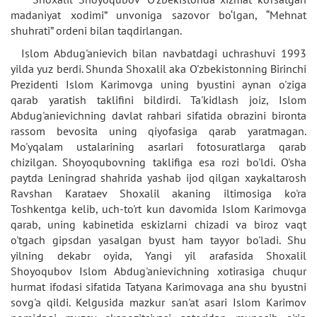
madaniyat xodimi” unvoniga sazovor bo‘lgan, “Mehnat
shuhrati” ordeni bilan taqdirlangan.
Islom Abdug'anievich bilan navbatdagi uchrashuvi 1993
yilda yuz berdi. Shunda Shoxalil aka O'zbekistonning Birinchi
Prezidenti Islom Karimovga uning byustini aynan o'ziga
qarab yaratish taklifini bildirdi. Ta'kidlash joiz, Islom
Abdug'anievichning davlat rahbari sifatida obrazini bironta
rassom bevosita uning qiyofasiga qarab yaratmagan.
Mo'yqalam ustalarining asarlari fotosuratlarga qarab
chizilgan. Shoyoqubovning taklifiga esa rozi bo'ldi. O'sha
paytda Leningrad shahrida yashab ijod qilgan xaykaltarosh
Ravshan Karataev Shoxalil akaning iltimosiga ko'ra
Toshkentga kelib, uch-to'rt kun davomida Islom Karimovga
qarab, uning kabinetida eskizlarni chizadi va biroz vaqt
o'tgach gipsdan yasalgan byust ham tayyor bo'ladi. Shu
yilning dekabr oyida, Yangi yil arafasida Shoxalil
Shoyoqubov Islom Abdug'anievichning xotirasiga chuqur
hurmat ifodasi sifatida Tatyana Karimovaga ana shu byustni
sovg'a qildi. Kelgusida mazkur san'at asari Islom Karimov