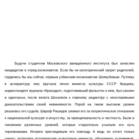
Будучи студентом Московского авиационного института был зачислен
кандидатом в отряд космонавтов. Если бы не категорический запрет родителей,
гордились бы мы сейчас первым узбекским космонавтом Шоякубовым. Путевку
в аспирантуру ему вручала лично министр культуры СССР Фурцева,
корреспондент журнала «Крокодил», подготовивший фельетон о нем, был уволен
в одночасье, после визита Шохалила к главному редактору с неоспоримыми
доказательствами своей невиновности. Порой на таком высоком уровне
решалась его судьба. Шароф Рашидов уважал его за патриотическое отношение
к национальной культуре и искусству, за принципиальность и честность. Были и
чиновники различных уровней, которые старательно усыпали его путь
терновниками. Интриги преследовали его повсюду. А ведь он хотел только
одного, возродить исторические культурные ценности, объединить художников,