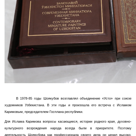
В 1978-85 годы Шоякубов возглавлял объединение «Усто» при союзе
художников Узбекистана. В эти годы и произошла его встреча с Исламом
Каримовым, председателем Госплана республики.
Для Ислама Каримова вопросы касающиеся, истории родного края, духовно-
культурного возрождения народа всегда были в приоритете. Поэтому
деятельность Шоякубова как профессионала своего дела он ценил высоко.