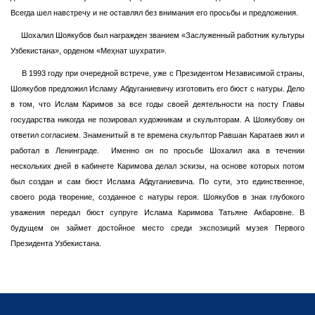
Всегда шел навстречу и не оставлял без внимания его просьбы и предложения.
Шохалил Шоякубов был награжден званием «Заслуженный работник культуры
Узбекистана», орденом «Меҳнат шухрати».
В 1993 году при очередной встрече, уже с Президентом Независимой страны,
Шоякубов предложил Исламу Абдуганиевичу изготовить его бюст с натуры. Дело
в том, что Ислам Каримов за все годы своей деятельности на посту Главы
государства никогда не позировал художникам и скульпторам. А Шоякубову он
ответил согласием. Знаменитый в те времена скульптор Равшан Каратаев жил и
работал в Ленинграде. Именно он по просьбе Шохалил ака в течении
нескольких дней в кабинете Каримова делал эскизы, на основе которых потом
был создан и сам бюст Ислама Абдуганиевича. По сути, это единственное,
своего рода творение, созданное с натуры героя. Шоякубов в знак глубокого
уважения передал бюст супруге Ислама Каримова Татьяне Акбаровне. В
будущем он займет достойное место среди экспозиций музея Первого
Президента Узбекистана.