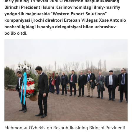
Joriy yilning 13 fevral kuni O‘zbekiston Respublikasining
Birinchi Prezidenti Islom Karimov nomidagi ilmiy-ma’rifiy
yodgorlik majmuasida “Western Export Solutions”
kompaniyasi ijrochi direktori Esteban Villegas Xose Antonio
boshchiligidagi Ispaniya delegatsiyasi bilan uchrashuv
bo‘lib o‘tdi.
Mehmonlar O‘zbekiston Respublikasining Birinchi Prezidenti