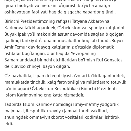
qirrali faoliyati va merosini o‘rganish bo‘yicha amalga
oshirayotgan faoliyati haqida qisqacha xabardor qilindi.
Birinchi Prezidentimzning rafiqasi Tatyana Akbarovna
Karimova ta’kidlaganidek, O‘zbekiston va Ispaniya xalqlarini
Buyuk ipak yo‘li makonida asrlar davomida saqlanib qolgan
qadimgi tarixiy do‘stona munosabatlar bog‘lab turadi. Buyuk
Amir Temur davridayoq xalqlarimiz o‘rtasida diplomatik
rishtalar bog‘langan. Ular haqida Yevropaning
Samarqanddagi birinchi elchilaridan bo‘lmish Rui Gonsales
de Klavixo chiroyli bayon qilgan.
O‘z navbatida, ispan delegatsiyasi a’zolari ta’kidlaganlaridek,
mamlakatda tinchlik, xalq farovonligi va millatlararo totuvlik
ta’minlagani O‘zbekiston Respublikasi Birinchi Prezidenti
Islom Karimovning eng katta xizmatidir.
Tadbirda Islom Karimov nomidagi Ilmiy-ma’rifiy yodgorlik
majmuasi, Respublika xayriya jamoat fondi vakillari,
shuningdek ommaviy axborot vositalari xodimlari ishtirok
etdi.