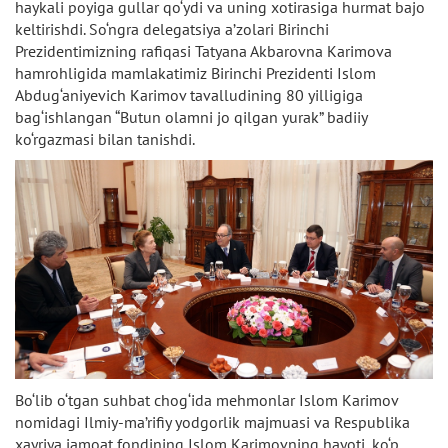
haykali poyiga gullar qo‘ydi va uning xotirasiga hurmat bajo
keltirishdi. So‘ngra delegatsiya a’zolari Birinchi
Prezidentimizning rafiqasi Tatyana Akbarovna Karimova
hamrohligida mamlakatimiz Birinchi Prezidenti Islom
Abdug‘aniyevich Karimov tavalludining 80 yilligiga
bag‘ishlangan “Butun olamni jo qilgan yurak” badiiy
ko‘rgazmasi bilan tanishdi.
Bo‘lib o‘tgan suhbat chog‘ida mehmonlar Islom Karimov
nomidagi Ilmiy-ma’rifiy yodgorlik majmuasi va Respublika
xayriya jamoat fondining Islom Karimovning hayoti, ko‘p