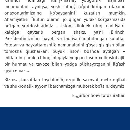
Karimov nomidagi ilmiy-ma’rifiy yodgorlik majmuasi
mehmonlari, ayniqsa, yoshi ulug‘, ko‘pni ko‘rgan otaxonu
onaxonlarimizning ko‘payganini kuzatish mumkin.
Ahamiyatlisi, “Butun olamni jo qilgan yurak” ko‘rgazmasida
bo‘lgan yurtdoshlarimiz – Islom dinidek ulug‘ qadriyatni
xalqiga qaytarib bergan shaxs, ya’ni Birinchi
Prezidentimizning hayoti va faoliyati muhrlangan suratlar,
fotolar va haykaltaroshlik namunalarini g‘oyat qiziqish bilan
tomosha qilisharkan, buyuk inson, boshda aytilgan –
millatning umid chirog‘ini qayta yoqqan inson xotirasini ajib
bir hurmat va tavoze bilan yodga olishayotganini ilg‘ash
qiyin emas...
Biz esa, fursatdan foydalanib, ezgulik, saxovat, mehr-oqibat
va shukronalik ayyomi barchamizga muborak bo‘lsin, deymiz!
F.Qurbonboev fotosuratlari