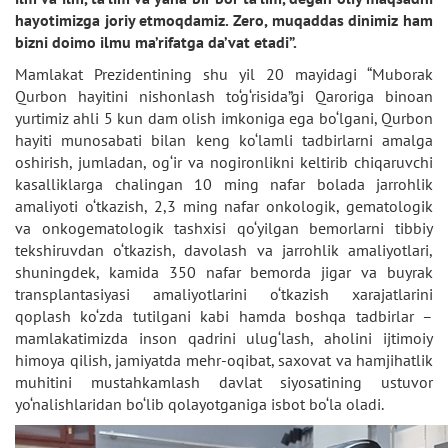
hayotimizga joriy etmoqdamiz. Zero, muqaddas dinimiz ham
bizni doimo ilmu ma’rifatga da’vat etadi”.
Mamlakat Prezidentining shu yil 20 mayidagi “Muborak
Qurbon hayitini nishonlash to‘g‘risida”gi Qaroriga binoan
yurtimiz ahli 5 kun dam olish imkoniga ega bo‘lgani, Qurbon
hayiti munosabati bilan keng ko‘lamli tadbirlarni amalga
oshirish, jumladan, og‘ir va nogironlikni keltirib chiqaruvchi
kasalliklarga chalingan 10 ming nafar bolada jarrohlik
amaliyoti o‘tkazish, 2,3 ming nafar onkologik, gematologik
va onkogematologik tashxisi qo‘yilgan bemorlarni tibbiy
tekshiruvdan o‘tkazish, davolash va jarrohlik amaliyotlari,
shuningdek, kamida 350 nafar bemorda jigar va buyrak
transplantasiyasi amaliyotlarini o‘tkazish xarajatlarini
qoplash ko‘zda tutilgani kabi hamda boshqa tadbirlar –
mamlakatimizda inson qadrini ulug‘lash, aholini ijtimoiy
himoya qilish, jamiyatda mehr-oqibat, saxovat va hamjihatlik
muhitini mustahkamlash davlat siyosatining ustuvor
yo‘nalishlaridan bo‘lib qolayotganiga isbot bo‘la oladi.