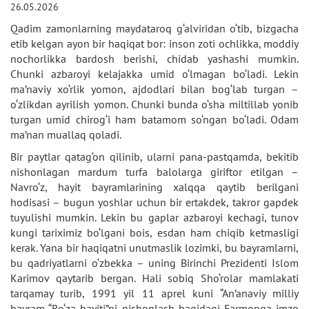
26.05.2026
Qadim zamonlarning maydataroq g‘alviridan o‘tib, bizgacha
etib kelgan ayon bir haqiqat bor: inson zoti ochlikka, moddiy
nochorlikka bardosh berishi, chidab yashashi mumkin.
Chunki azbaroyi kelajakka umid o‘lmagan bo‘ladi. Lekin
ma’naviy xo‘rlik yomon, ajdodlari bilan bog‘lab turgan –
o‘zlikdan ayrilish yomon. Chunki bunda o‘sha miltillab yonib
turgan umid chirog‘i ham batamom so‘ngan bo‘ladi. Odam
ma’nan muallaq qoladi.
Bir paytlar qatag‘on qilinib, ularni pana-pastqamda, bekitib
nishonlagan mardum turfa balolarga giriftor etilgan –
Navro‘z, hayit bayramlarining xalqqa qaytib berilgani
hodisasi – bugun yoshlar uchun bir ertakdek, takror gapdek
tuyulishi mumkin. Lekin bu gaplar azbaroyi kechagi, tunov
kungi tariximiz bo‘lgani bois, esdan ham chiqib ketmasligi
kerak. Yana bir haqiqatni unutmaslik lozimki, bu bayramlarni,
bu qadriyatlarni o‘zbekka – uning Birinchi Prezidenti Islom
Karimov qaytarib bergan. Hali sobiq Sho‘rolar mamlakati
tarqamay turib, 1991 yil 11 aprel kuni “An’anaviy milliy
bayram “Ro‘za hayiti”ni nishonlash haqidagi Farmonga imzo