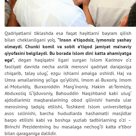
Qadriyatlarni tiklashda esa faqat hayitlarni bayram qilish
bilan cheklanilgani yo‘q.
“Inson e’tiqodsiz, iymonsiz yashay
olmaydi. Chunki komil va sobit e’tiqod jamiyat ma’naviy
qiyofasini belgilaydi. Bu borada Islom dini katta ahamiyatga
ega”
, degan haqiqatni ilgari surgan Islom Karimov o‘z
faoliyati davrida necha asrlik merosni qadriyat darajasiga
chiqarib, talay ulug‘, ezgu ishlarni amalga oshirdi. Haj va
Umra amallarining yo‘lga qo‘yilishi, Imom al-Buxoriy, Imom
al-Moturidiy, Burxoniddin Marg‘inoniy, Hakim at-Termiziy,
Abduxoliq G‘ijduvoniy, Bahouddin Naqshband kabi ulug‘
ajdodlarimiz maqbaralarining obod qilinishi hamda ular
merosining tadqiq etilishi, Toshkent Islom universitetiga
asos solinishi, barcha hududlarda hashamatli masjidlar
barpo etilishi kabi va boshqa yuzlab tadbirlarning o‘zi –
Birinchi Prezidentning bu masalaga nechog‘li katta e’tibor
bilan qaraganiga dalildir.