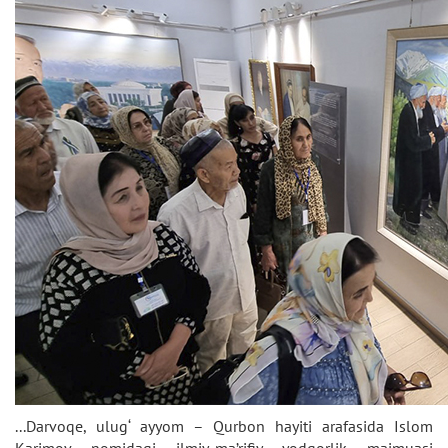
...Darvoqe, ulug‘ ayyom – Qurbon hayiti arafasida Islom