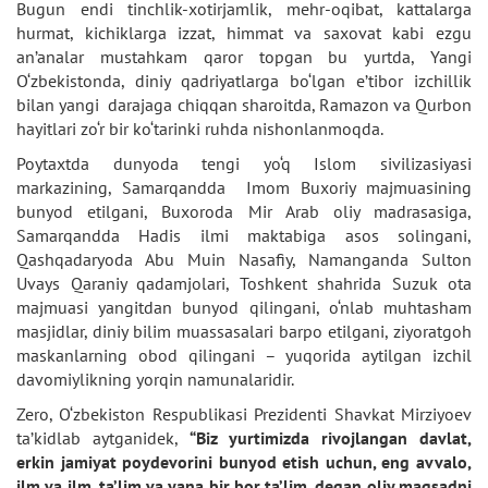
Bugun endi tinchlik-xotirjamlik, mehr-oqibat, kattalarga
hurmat, kichiklarga izzat, himmat va saxovat kabi ezgu
an’analar mustahkam qaror topgan bu yurtda, Yangi
O‘zbekistonda, diniy qadriyatlarga bo‘lgan e’tibor izchillik
bilan yangi darajaga chiqqan sharoitda, Ramazon va Qurbon
hayitlari zo‘r bir ko‘tarinki ruhda nishonlanmoqda.
Poytaxtda dunyoda tengi yo‘q Islom sivilizasiyasi
markazining, Samarqandda Imom Buxoriy majmuasining
bunyod etilgani, Buxoroda Mir Arab oliy madrasasiga,
Samarqandda Hadis ilmi maktabiga asos solingani,
Qashqadaryoda Abu Muin Nasafiy, Namanganda Sulton
Uvays Qaraniy qadamjolari, Toshkent shahrida Suzuk ota
majmuasi yangitdan bunyod qilingani, o‘nlab muhtasham
masjidlar, diniy bilim muassasalari barpo etilgani, ziyoratgoh
maskanlarning obod qilingani – yuqorida aytilgan izchil
davomiylikning yorqin namunalaridir.
Zero, O‘zbekiston Respublikasi Prezidenti Shavkat Mirziyoev
ta’kidlab aytganidek,
“Biz yurtimizda rivojlangan davlat,
erkin jamiyat poydevorini bunyod etish uchun, eng avvalo,
ilm va ilm, ta’lim va yana bir bor ta’lim, degan oliy maqsadni