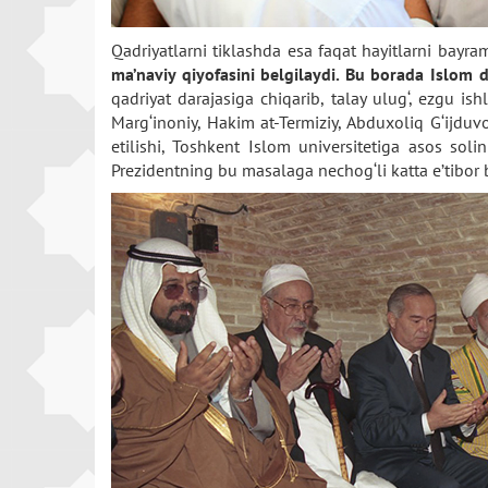
Qadriyatlarni tiklashda esa faqat hayitlarni bayram
ma’naviy qiyofasini belgilaydi. Bu borada Islom 
qadriyat darajasiga chiqarib, talay ulug‘, ezgu i
Marg‘inoniy, Hakim at-Termiziy, Abduxoliq G‘ijd
etilishi, Toshkent Islom universitetiga asos sol
Prezidentning bu masalaga nechog‘li katta e’tibor b