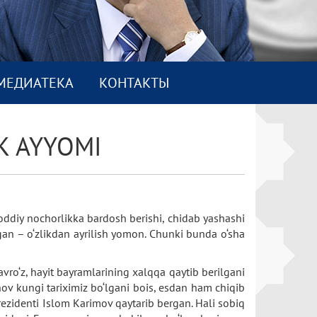
МEДИАТEКА
КОНТАКТЫ
K AYYOMI
oddiy nochorlikka bardosh berishi, chidab yashashi
gan – o‘zlikdan ayrilish yomon. Chunki bunda o‘sha
vro‘z, hayit bayramlarining xalqqa qaytib berilgani
ov kungi tariximiz bo‘lgani bois, esdan ham chiqib
rezidenti Islom Karimov qaytarib bergan. Hali sobiq