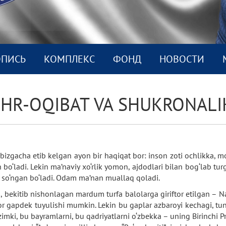
ОПИСЬ
КОМПЛEКС
ФОНД
НОВОСТИ
MEHR-OQIBAT VA SHUKRONALI
bizgacha etib kelgan ayon bir haqiqat bor: inson zoti ochlikka, m
o‘ladi. Lekin ma’naviy xo‘rlik yomon, ajdodlari bilan bog‘lab tur
 so‘ngan bo‘ladi. Odam ma’nan muallaq qoladi.
a, bekitib nishonlagan mardum turfa balolarga giriftor etilgan – Na
or gapdek tuyulishi mumkin. Lekin bu gaplar azbaroyi kechagi, tun
zimki, bu bayramlarni, bu qadriyatlarni o‘zbekka – uning Birinchi P