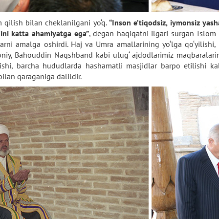
 qilish bilan cheklanilgani yo‘q.
“Inson e’tiqodsiz, iymonsiz yas
dini katta ahamiyatga ega”
, degan haqiqatni ilgari surgan Islom 
shlarni amalga oshirdi. Haj va Umra amallarining yo‘lga qo‘yilish
uvoniy, Bahouddin Naqshband kabi ulug‘ ajdodlarimiz maqbaralari
inishi, barcha hududlarda hashamatli masjidlar barpo etilishi ka
ilan qaraganiga dalildir.