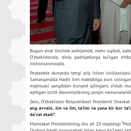
Bugun endi tinchlik-xotirjamlik, mehr-oqibat, ka
O‘zbekistonda, diniy qadriyatlarga bo‘lgan e’t
nishonlanmoqda.
Poytaxtda dunyoda tengi yo‘q Islom sivilizasiy
Samarqandda Hadis ilmi maktabiga asos solingan
majmuasi yangitdan bunyod qilingani, o‘nlab muh
aytilgan izchil davomiylikning yorqin namunalaridi
Zero, O‘zbekiston Respublikasi Prezidenti Shavkat
eng avvalo, ilm va ilm, ta’lim va yana bir bor t
da’vat etadi”.
Mamlakat Prezidentining shu yil 20 mayidagi “Mubo
Qurbon hayiti munosabati bilan keng ko‘lamli tadb