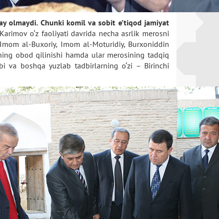
hay olmaydi. Chunki komil va sobit e’tiqod jamiyat
Karimov o‘z faoliyati davrida necha asrlik merosni
i, Imom al-Buxoriy, Imom al-Moturidiy, Burxoniddin
ning obod qilinishi hamda ular merosining tadqiq
bi va boshqa yuzlab tadbirlarning o‘zi – Birinchi