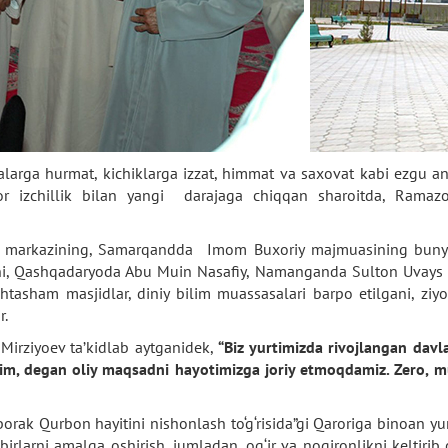
ttalarga hurmat, kichiklarga izzat, himmat va saxovat kabi ezgu 
ibor izchillik bilan yangi darajaga chiqqan sharoitda, Ramazo
asi markazining, Samarqandda Imom Buxoriy majmuasining bunyo
i, Qashqadaryoda Abu Muin Nasafiy, Namanganda Sulton Uvays Q
tasham masjidlar, diniy bilim muassasalari barpo etilgani, zi
r.
 Mirziyoev ta’kidlab aytganidek,
“Biz yurtimizda rivojlangan davl
a’lim, degan oliy maqsadni hayotimizga joriy etmoqdamiz. Zero,
rak Qurbon hayitini nishonlash to‘g‘risida”gi Qaroriga binoan yu
irlarni amalga oshirish, jumladan, og‘ir va nogironlikni keltirib