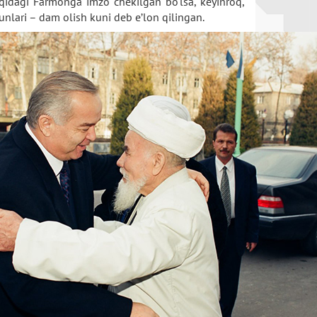
haqidagi Farmonga imzo chekilgan bo‘lsa, keyinroq,
unlari – dam olish kuni deb e’lon qilingan.