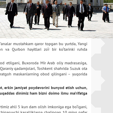
an’analar mustahkam qaror topgan bu yurtda, Yangi
n va Qurbon hayitlari zo‘r bir ko‘tarinki ruhda
d etilgani, Buxoroda Mir Arab oliy madrasasiga,
araniy qadamjolari, Toshkent shahrida Suzuk ota
yoratgoh maskanlarning obod qilingani – yuqorida
at, erkin jamiyat poydevorini bunyod etish uchun,
 muqaddas dinimiz ham bizni doimo ilmu ma’rifatga
rtimiz ahli 5 kun dam olish imkoniga ega bo‘lgani,
 chiqaruvchi kasalliklarga chalingan 10 ming nafar