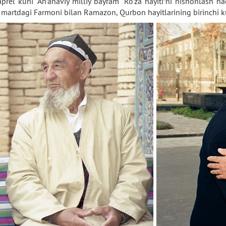
prel kuni “An’anaviy milliy bayram “Ro‘za hayiti”ni nishonlash 
7 martdagi Farmoni bilan Ramazon, Qurbon hayitlarining birinchi k