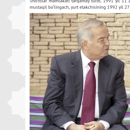
Sho‘rolar mamlakati tarqamay turib, 1991 yil 11 a
mustaqil bo‘lingach, yurt etakchisining 1992 yil 2