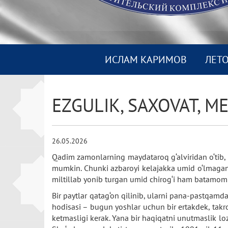
ИСЛАМ КАРИМОВ
ЛЕТ
EZGULIK, SAXOVAT, 
26.05.2026
Qadim zamonlarning maydataroq g‘alviridan o‘tib, 
mumkin. Chunki azbaroyi kelajakka umid o‘lmagan b
miltillab yonib turgan umid chirog‘i ham batamom
Bir paytlar qatag‘on qilinib, ularni pana-pastqamd
hodisasi – bugun yoshlar uchun bir ertakdek, takr
ketmasligi kerak. Yana bir haqiqatni unutmaslik lo