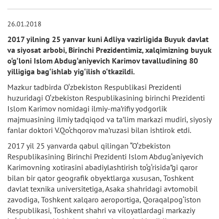
26.01.2018
2017 yilning 25 yanvar kuni Adliya vazirligida Buyuk davlat
va siyosat arbobi, Birinchi Prezidentimiz, xalqimizning buyuk
o‘g‘loni Islom Abdug‘aniyevich Karimov tavalludining 80
yilligiga bag‘ishlab yig‘ilish o‘tkazildi.
Mazkur tadbirda O‘zbekiston Respublikasi Prezidenti
huzuridagi O‘zbekiston Respublikasining birinchi Prezidenti
Islom Karimov nomidagi ilmiy-ma’rifiy yodgorlik
majmuasining ilmiy tadqiqod va ta’lim markazi mudiri, siyosiy
fanlar doktori V.Qo‘chqorov ma’ruzasi bilan ishtirok etdi.
2017 yil 25 yanvarda qabul qilingan “O‘zbekiston
Respublikasining Birinchi Prezidenti Islom Abdug‘aniyevich
Karimovning xotirasini abadiylashtirish to‘g‘risida”gi qaror
bilan bir qator geografik obyektlarga xususan, Toshkent
davlat texnika universitetiga, Asaka shahridagi avtomobil
zavodiga, Toshkent xalqaro aeroportiga, Qoraqalpog‘iston
Respublikasi, Toshkent shahri va viloyatlardagi markaziy