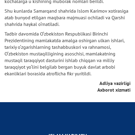
ko‘chalarga u kishining muborak nomlari berildi.
Shu kunlarda Samarqand shahrida Islom Karimov xotirasiga
atab bunyod etilgan maqbara majmuasi ochiladi va Qarshi
shahrida haykal o‘rnatiladi.
Tadbir davomida O‘zbekiston Respublikasi Birinchi
Prezidentining mamlakatda amalga oshirgan ulkan ishlari,
tarixiy o‘zgarishlarning tashabbuskori va rahnamosi,
O‘zbekiston mustaqilligining asoschisi, mamlakatning
mustaqil taraqqiyot dasturini ishlab chiqqan va milliy
taraqqiyot yo‘lini belgilab bergan buyuk davlat arbobi
ekanliklari borasida atroflicha fikr yuritildi.
Adliya vazirligi
Axborot xizmati