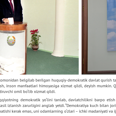
 tomonidan belgilab berilgan huquqiy-demokratik davlat qurish ta
sh, inson manfaatlari himoyasiga xizmat qildi, deyish mumkin. Q
ruvchi omil bo‘lib xizmat qildi.
qqiyotning demokratik yo‘lini tanlab, davlatchilikni barpo etis
sil izlanish zarurligini anglab yetdi. “Demokratiya kuch bilan jori
ishi kerak emas, uni odamlarning o‘zlari – ichki madaniyati va ijti