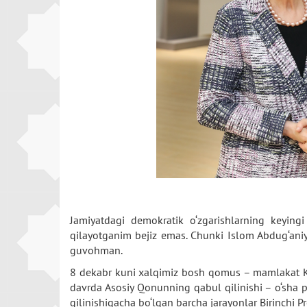
Jamiyatdagi demokratik o‘zgarishlarning keying
qilayotganim bejiz emas. Chunki Islom Abdug‘aniy
guvohman.
8 dekabr kuni xalqimiz bosh qomus – mamlakat Kons
davrda Asosiy Qonunning qabul qilinishi – o‘sha p
qilinishigacha bo‘lgan barcha jarayonlar Birinchi P