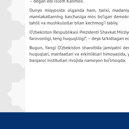
– degan edi Islom Karimov.
Dunyo miqyosida olganda ham, tarixi, madaniyati
mamlakatlarning barchasiga mos bo‘lgan demokratiy
tahlil va mushkulotlar bilan kechmog‘i tabiiy.
O‘zbekiston Respublikasi Prezidenti Shavkat Mirziyo
farovonligi, teng huquqliligi”, – deya ta’kidlagan ed
Bugun, Yangi O‘zbekiston sharoitida jamiyatni dem
huquqlari, manfaatlari va erkinliklari himoyasida,
barqaror institutlari rivojida namoyon bo‘lmoqda.