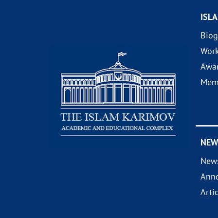
ISL
Biog
Wor
Awa
Mem
NEW
New
Ann
Arti