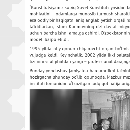
“Konstitutsiyamiz sobiq Sovet Konstitutsiyasidan f
mohiyatini – odamlarga munosib turmush sharoiti yar
esa oddiy bir haqiqatni aniq anglab yetish orqali 
ta’kidlarkan, Islom Karimovning o‘zi davlat miq
uchun barcha ishni amalga oshirdi. O‘zbekistonni
modeli barpo etildi.
1995 yilda oliy qonun chiqaruvchi organ bo‘lmish 
vujudga keldi. Keyinchalik, 2002 yilda ikki palata
tizimini sifat jihatdan yangi – professional darajag
Bunday yondashuv jamiyatda barqarorlikni ta’minl
hozirgacha shunday bo‘lib qolmoqda. Mazkur mezo
instituti tomonidan o‘tkazilgan tadqiqot natijalarig