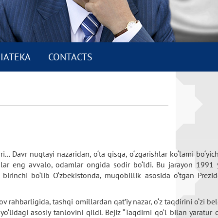
IATEKA
CONTACTS
i... Davr nuqtayi nazaridan, o‘ta qisqa, o‘zgarishlar ko‘lami bo‘yic
ishlar eng avvalo, odamlar ongida sodir bo‘ldi. Bu jarayon 1991 
 birinchi bo‘lib O‘zbekistonda, muqobillik asosida o‘tgan Prezid
v rahbarligida, tashqi omillardan qat’iy nazar, o‘z taqdirini o‘zi bel
‘lidagi asosiy tanlovini qildi. Bejiz “Taqdirni qo‘l bilan yaratur