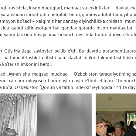
arqli ravishda, inson huquqlari, manfaat va erkinliklari – davlat 
atishdan iborat qilib belgilab berdi, ijtimoiy adolat tamoyillarini
namoyon bo‘ladi – xalqimiz har qanday qiyinchilikka chidashi mum
yosida qabul qilinayotgan har qanday qarorda inson manfaatlari
ng yangi tarixida bosqichma-bosqich ravishda butun dunyo e’tirof
Oliy Majlisga saylovlar bo‘lib o‘tdi. Bu davrda parlamentlararo
li parlament tashkil etilishi ham davlatchilikni takomillashtiris
a ko‘tarish imkonini berdi.
adi. Aynan shu maqsad-muddao – O‘zbekiston taraqqiyotining asos
n xalqaro miqyosda ham qayta-qayta e’tirof etilgan. Chunonchi
a ko‘ra, O‘zbekiston “Qonun va tartib indeksi” reytingida 141 ta davl