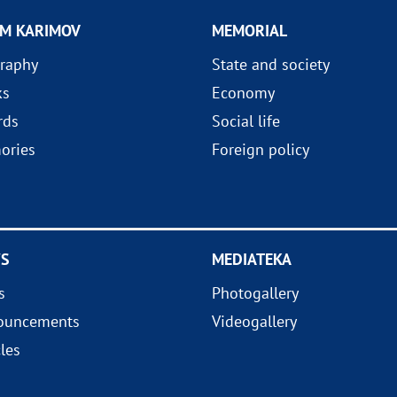
AM KARIMOV
MEMORIAL
raphy
State and society
ks
Economy
rds
Social life
ories
Foreign policy
S
MEDIATEKA
s
Photogallery
ouncements
Videogallery
cles