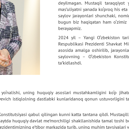
deyilmagan. Mustaqil taraqqiyot y
mas’uliyatni yanada ko‘proq his eta 
saylov jarayonlari shunchaki, nomi
bugun biz haqiqatan ham o‘zimiz i
berayapmiz.
2024 yil – Yangi O‘zbekiston tarix
Respublikasi Prezidenti Shavkat Mirz
asosida amalga oshirilib, jarayonla
saylovning – O‘zbekiston Konstit
ta’kidlashdi.
i yo‘nalishi, uning huquqiy asoslari mustahkamligini ko‘p ji
evich istiqlolning dastlabki kunlaridanoq qonun ustuvorligini ta
titutsiyasi qabul qilingan kunni katta tantana qildi. Mustaqilli
aytda huquqiy davlat me’morchiligi shakllanishida tamal toshi bo‘
rezidentimizning e’tibor markazida turib, uning muhim tavsiyalari 