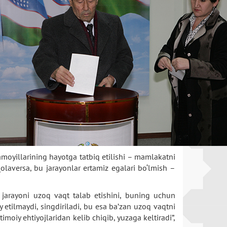
moyillarining hayotga tatbiq etilishi – mamlakatni
olaversa, bu jarayonlar ertamiz egalari bo‘lmish –
h jarayoni uzoq vaqt talab etishini, buning uchun
y etilmaydi, singdiriladi, bu esa ba’zan uzoq vaqtni
moiy ehtiyojlaridan kelib chiqib, yuzaga keltiradi”,