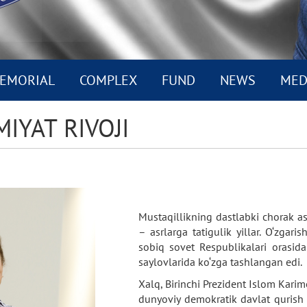
EMORIAL
COMPLEX
FUND
NEWS
MED
IYAT RIVOJI
Mustaqillikning dastlabki chorak asr
– asrlarga tatigulik yillar. O‘zgar
sobiq sovet Respublikalari orasida
saylovlarida ko‘zga tashlangan edi.
Xalq, Birinchi Prezident Islom Karimo
dunyoviy demokratik davlat qurish yo