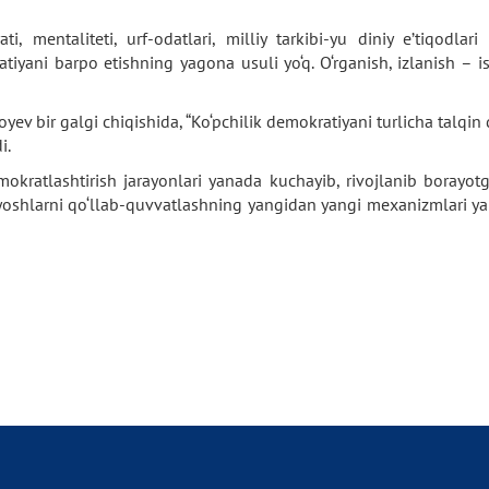
, mentaliteti, urf-odatlari, milliy tarkibi-yu diniy e’tiqodlar
ani barpo etishning yagona usuli yo‘q. O‘rganish, izlanish – islo
yev bir galgi chiqishida, “Ko‘pchilik demokratiyani turlicha talqin
i.
okratlashtirish jarayonlari yanada kuchayib, rivojlanib borayot
 yoshlarni qo‘llab-quvvatlashning yangidan yangi mexanizmlari ya