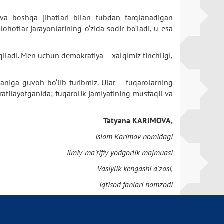
i va boshqa jihatlari bilan tubdan farqlanadigan
hotlar jarayonlarining o‘zida sodir bo‘ladi, u esa
 qiladi. Men uchun demokratiya – xalqimiz tinchligi,
ganiga guvoh bo‘lib turibmiz. Ular – fuqarolarning
ratilayotganida; fuqarolik jamiyatining mustaqil va
Tatyana KARIMOVA,
Islom Karimov nomidagi
ilmiy-ma’rifiy yodgorlik majmuasi
Vasiylik kengashi a’zosi,
iqtisod fanlari nomzodi