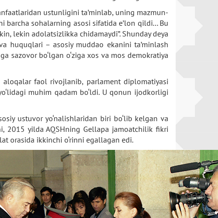
manfaatlaridan ustunligini ta’minlab, uning mazmun-
 barcha sohalarning asosi sifatida e’lon qildi... Bu
kin, lekin adolatsizlikka chidamaydi”. Shunday deya
 va huquqlari – asosiy muddao ekanini ta’minlash
iga sazovor bo‘lgan o‘ziga xos va mos demokratiya
 aloqalar faol rivojlanib, parlament diplomatiyasi
h yo‘lidagi muhim qadam bo‘ldi. U qonun ijodkorligi
iy ustuvor yo‘nalishlaridan biri bo‘lib kelgan va
, 2015 yilda AQSHning Gellapa jamoatchilik fikri
at orasida ikkinchi o‘rinni egallagan edi.