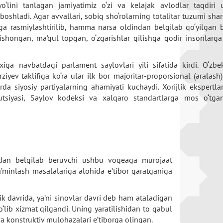
o‘lini tanlagan jamiyatimiz o‘zi va kelajak avlodlar taqdiri
boshladi. Agar avvallari, sobiq sho‘rolarning totalitar tuzumi shar
ga rasmiylashtirilib, hamma narsa oldindan belgilab qo‘yilgan b
shongan, ma’qul topgan, o‘zgarishlar qilishga qodir insonlarg
iga navbatdagi parlament saylovlari yili sifatida kirdi. O‘zbe
iyev taklifiga ko‘ra ular ilk bor majoritar-proporsional (aralash)
rda siyosiy partiyalarning ahamiyati kuchaydi. Xorijlik ekspertl
utsiyasi, Saylov kodeksi va xalqaro standartlarga mos o‘tgan
hatdan belgilab beruvchi ushbu voqeaga murojaat
’minlash masalalariga alohida e’tibor qaratganiga
k davrida, ya’ni sinovlar davri deb ham ataladigan
lib xizmat qilgandi. Uning yaratilishidan to qabul
va konstruktiv mulohazalari e’tiborga olingan.