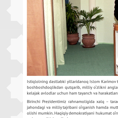
Istiqlolning dastlabki yillaridanoq Islom Karimov
boshboshdoqlikdan qutqarib, milliy o‘zlikni angla
kelajak avlodlar uchun ham tayanch va harakatlanti
Birinchi Prezidentimiz rahnamoligida xalq – tara
jahondagi va milliy tajribani o‘rganish hamda mutta
olishi mumkin. Haqiqiy demokratiyani hukumat o‘rnat