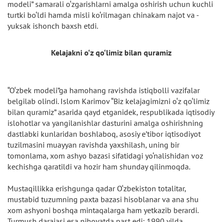
modeli” samarali o‘zgarishlarni amalga oshirish uchun kuchli
turtki bo‘ldi hamda misli ko‘rilmagan chinakam najot va -
yuksak ishonch baxsh etdi.
Kelajakni o‘z qo‘limiz bilan quramiz
“O‘zbek modeli”ga hamohang ravishda istiqbolli vazifalar
belgilab olindi. Islom Karimov “Biz kelajagimizni o‘z qo‘limiz
bilan quramiz” asarida qayd etganidek, respublikada iqtisodiy
islohotlar va yangilanishlar dasturini amalga oshirishning
dastlabki kunlaridan boshlaboq, asosiy e’tibor iqtisodiyot
tuzilmasini muayyan ravishda yaxshilash, uning bir
tomonlama, xom ashyo bazasi sifatidagi yo‘nalishidan voz
kechishga qaratildi va hozir ham shunday qilinmoqda.
Mustaqillikka erishgunga qadar O‘zbekiston totalitar,
mustabid tuzumning paxta bazasi hisoblanar va ana shu
xom ashyoni boshqa mintaqalarga ham yetkazib berardi.
Turmush darajasi esa nihoyatda past edi: 1990 yilda