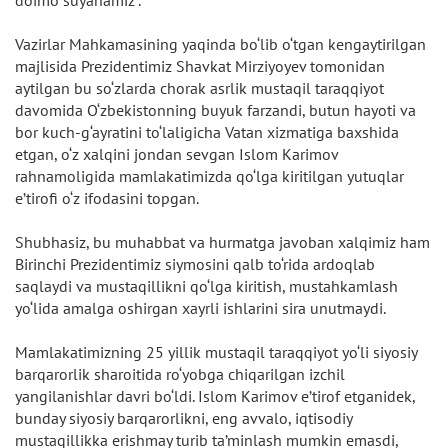
Vazirlar Mahkamasining yaqinda bo‘lib o‘tgan kengaytirilgan
majlisida Prezidentimiz Shavkat Mirziyoyev tomonidan
aytilgan bu so‘zlarda chorak asrlik mustaqil taraqqiyot
davomida O‘zbekistonning buyuk farzandi, butun hayoti va
bor kuch-g‘ayratini to‘laligicha Vatan xizmatiga baxshida
etgan, o‘z xalqini jondan sevgan Islom Karimov
rahnamoligida mamlakatimizda qo‘lga kiritilgan yutuqlar
e’tirofi o‘z ifodasini topgan.
Shubhasiz, bu muhabbat va hurmatga javoban xalqimiz ham
Birinchi Prezidentimiz siymosini qalb to‘rida ardoqlab
saqlaydi va mustaqillikni qo‘lga kiritish, mustahkamlash
yo‘lida amalga oshirgan xayrli ishlarini sira unutmaydi.
Mamlakatimizning 25 yillik mustaqil taraqqiyot yo‘li siyosiy
barqarorlik sharoitida ro‘yobga chiqarilgan izchil
yangilanishlar davri bo‘ldi. Islom Karimov e’tirof etganidek,
bunday siyosiy barqarorlikni, eng avvalo, iqtisodiy
mustaqillikka erishmay turib ta’minlash mumkin emasdi,