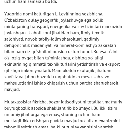
uchun ham samarali bo‘ldi.
Yuqorida nomi keltirilgan L. Levitinning yozishicha,
O‘zbekiston qulay geografik joylashuvga ega bo‘lib,
mintaqaning transport, energetika va suv tizimlari markazida
joylashgan. U aholi soni jihatidan ham, ilmiy-texnik
salohiyati, noyob tabiiy-iqlim sharoitlari, qadimiy
dehqonchilik madaniyati va mineral-xom ashyo zaxiralari
bilan ham o‘z qo‘shnilari orasida ustun turadi. Bu esa o‘zini
o‘zi oziq-ovqat bilan ta’minlashga, qishloq xo‘jaligi
ekinlarining qimmatli texnik turlarini yetishtirish va eksport
qilishga imkon yaratadi. Mamlakatda ekologik jihatdan
xavfsiz va jahon bozorida raqobatdosh meva-sabzavot
mahsulotlarini ishlab chiqarish uchun barcha shart-sharoit
mavjud.
Mutaxassislar fikricha, bozor iqtisodiyotini totalitar, ma’muriy-
buyruqbozlik asosida shakllantirib bo‘lmaydi. Bu ikki tizim
umumiy jihatlarga ega emas, shuning uchun ham
mustaqillikka erishgan paytda mavjud xo‘jalik mexanizmini
takomillashtirish emas, balki butunlay yangisini yaratish