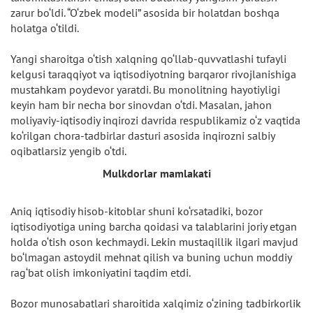
zarur bo‘ldi. “O‘zbek modeli” asosida bir holatdan boshqa
holatga o‘tildi.
Yangi sharoitga o‘tish xalqning qo‘llab-quvvatlashi tufayli
kelgusi taraqqiyot va iqtisodiyotning barqaror rivojlanishiga
mustahkam poydevor yaratdi. Bu monolitning hayotiyligi
keyin ham bir necha bor sinovdan o‘tdi. Masalan, jahon
moliyaviy-iqtisodiy inqirozi davrida respublikamiz o‘z vaqtida
ko‘rilgan chora-tadbirlar dasturi asosida inqirozni salbiy
oqibatlarsiz yengib o‘tdi.
Mulkdorlar mamlakati
Aniq iqtisodiy hisob-kitoblar shuni ko‘rsatadiki, bozor
iqtisodiyotiga uning barcha qoidasi va talablarini joriy etgan
holda o‘tish oson kechmaydi. Lekin mustaqillik ilgari mavjud
bo‘lmagan astoydil mehnat qilish va buning uchun moddiy
rag‘bat olish imkoniyatini taqdim etdi.
Bozor munosabatlari sharoitida xalqimiz o‘zining tadbirkorlik