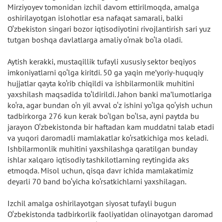
Mirziyoyev tomonidan izchil davom ettirilmoqda, amalga
oshirilayotgan islohotlar esa nafaqat samarali, balki
O‘zbekiston singari bozor iqtisodiyotini rivojlantirish sari yuz
tutgan boshqa davlatlarga amaliy o‘rnak bo‘la oladi.
Aytish kerakki, mustaqillik tufayli xususiy sektor beqiyos
imkoniyatlarni qo‘lga kiritdi. 50 ga yaqin me’yoriy-huquqiy
hujjatlar qayta ko‘rib chiqildi va ishbilarmonlik muhitini
yaxshilash maqsadida to‘ldirildi. Jahon banki ma’lumotlariga
ko‘ra, agar bundan o‘n yil avval o‘z ishini yo‘lga qo‘yish uchun
tadbirkorga 276 kun kerak bo‘lgan bo‘lsa, ayni paytda bu
jarayon O‘zbekistonda bir haftadan kam muddatni talab etadi
va yuqori daromadli mamlakatlar ko‘rsatkichiga mos keladi.
Ishbilarmonlik muhitini yaxshilashga qaratilgan bunday
ishlar xalqaro iqtisodiy tashkilotlarning reytingida aks
etmoqda. Misol uchun, qisqa davr ichida mamlakatimiz
deyarli 70 band bo‘yicha ko‘rsatkichlarni yaxshilagan.
Izchil amalga oshirilayotgan siyosat tufayli bugun
O‘zbekistonda tadbirkorlik faoliyatidan olinayotgan daromad