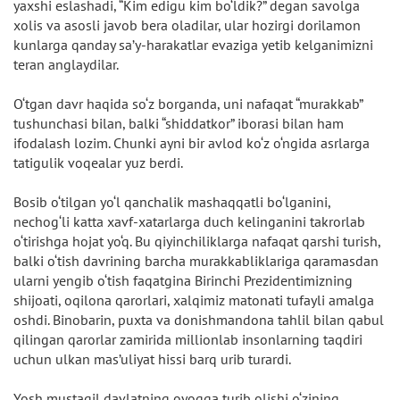
yaxshi eslashadi, “Kim edigu kim bo‘ldik?” degan savolga
xolis va asosli javob bera oladilar, ular hozirgi dorilamon
kunlarga qanday sa’y-harakatlar evaziga yetib kelganimizni
teran anglaydilar.
O‘tgan davr haqida so‘z borganda, uni nafaqat “murakkab”
tushunchasi bilan, balki “shiddatkor” iborasi bilan ham
ifodalash lozim. Chunki ayni bir avlod ko‘z o‘ngida asrlarga
tatigulik voqealar yuz berdi.
Bosib o‘tilgan yo‘l qanchalik mashaqqatli bo‘lganini,
nechog‘li katta xavf-xatarlarga duch kelinganini takrorlab
o‘tirishga hojat yo‘q. Bu qiyinchiliklarga nafaqat qarshi turish,
balki o‘tish davrining barcha murakkabliklariga qaramasdan
ularni yengib o‘tish faqatgina Birinchi Prezidentimizning
shijoati, oqilona qarorlari, xalqimiz matonati tufayli amalga
oshdi. Binobarin, puxta va donishmandona tahlil bilan qabul
qilingan qarorlar zamirida millionlab insonlarning taqdiri
uchun ulkan mas’uliyat hissi barq urib turardi.
Yosh mustaqil davlatning oyoqqa turib olishi o‘zining