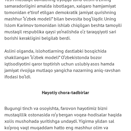
samaradorligini amalda isbotlagan, xalqaro hamjamiyat
tomonidan e’tirof etilgan demokratik jamiyat qurishning
mashhur “o‘zbek modeli” bilan bevosita bog‘liqdir. Uning
Islom Karimov tomonidan ishlab chiqilgan beshta tamoyili
mustaqil respublika qaysi yo‘nalishda o‘z taraqqiyoti sari
borishi kerakligini belgilab berdi.
Aslini olganda, islohotlarning dastlabki bosqichida
shakllangan “o‘zbek modeli” O‘zbekistonda bozor
iqtisodiyotini qaror toptirish uchun uslubiy asos hamda
jamiyat rivojiga mutlaqo yangicha nazarning aniq-ravshan
ifodasi bo‘ldi.
Hayotiy chora-tadbirlar
Bugungi tinch va osoyishta, farovon hayotimiz bizni
mustaqillik ostonasida ro‘y bergan voqea-hodisalar haqida
xolis mushohada yuritishga undaydi. Yigirma yildan sal
ko‘proq vaqt muqaddam hatto eng mashhur olim va