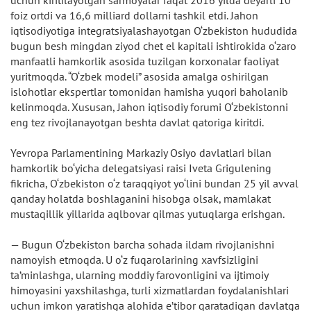
foiz ortdi va 16,6 milliard dollarni tashkil etdi. Jahon
iqtisodiyotiga integratsiyalashayotgan O‘zbekiston hududida
bugun besh mingdan ziyod chet el kapitali ishtirokida o‘zaro
manfaatli hamkorlik asosida tuzilgan korxonalar faoliyat
yuritmoqda. “O‘zbek modeli” asosida amalga oshirilgan
islohotlar ekspertlar tomonidan hamisha yuqori baholanib
kelinmoqda. Xususan, Jahon iqtisodiy forumi O‘zbekistonni
eng tez rivojlanayotgan beshta davlat qatoriga kiritdi.
Yevropa Parlamentining Markaziy Osiyo davlatlari bilan
hamkorlik bo‘yicha delegatsiyasi raisi Iveta Grigulening
fikricha, O‘zbekiston o‘z taraqqiyot yo‘lini bundan 25 yil avval
qanday holatda boshlaganini hisobga olsak, mamlakat
mustaqillik yillarida aqlbovar qilmas yutuqlarga erishgan.
— Bugun O‘zbekiston barcha sohada ildam rivojlanishni
namoyish etmoqda. U o‘z fuqarolarining xavfsizligini
ta’minlashga, ularning moddiy farovonligini va ijtimoiy
himoyasini yaxshilashga, turli xizmatlardan foydalanishlari
uchun imkon yaratishga alohida e’tibor qaratadigan davlatga