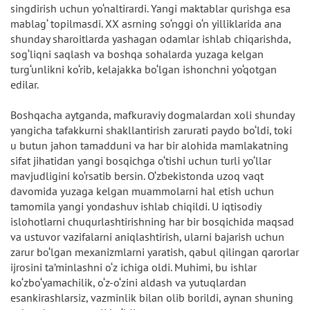
singdirish uchun yo‘naltirardi. Yangi maktablar qurishga esa
mablag‘ topilmasdi. XX asrning so‘nggi o‘n yilliklarida ana
shunday sharoitlarda yashagan odamlar ishlab chiqarishda,
sog‘liqni saqlash va boshqa sohalarda yuzaga kelgan
turg‘unlikni ko‘rib, kelajakka bo‘lgan ishonchni yo‘qotgan
edilar.
Boshqacha aytganda, mafkuraviy dogmalardan xoli shunday
yangicha tafakkurni shakllantirish zarurati paydo bo‘ldi, toki
u butun jahon tamadduni va har bir alohida mamlakatning
sifat jihatidan yangi bosqichga o‘tishi uchun turli yo‘llar
mavjudligini ko‘rsatib bersin. O‘zbekistonda uzoq vaqt
davomida yuzaga kelgan muammolarni hal etish uchun
tamomila yangi yondashuv ishlab chiqildi. U iqtisodiy
islohotlarni chuqurlashtirishning har bir bosqichida maqsad
va ustuvor vazifalarni aniqlashtirish, ularni bajarish uchun
zarur bo‘lgan mexanizmlarni yaratish, qabul qilingan qarorlar
ijrosini ta’minlashni o‘z ichiga oldi. Muhimi, bu ishlar
ko‘zbo‘yamachilik, o‘z-o‘zini aldash va yutuqlardan
esankirashlarsiz, vazminlik bilan olib borildi, aynan shuning