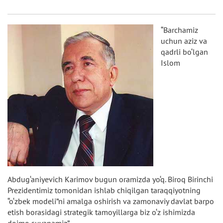
“Barchamiz
uchun aziz va
qadrli bo‘lgan
Islom
Abdug‘aniyevich Karimov bugun oramizda yo‘q. Biroq Birinchi
Prezidentimiz tomonidan ishlab chiqilgan taraqqiyotning
“o‘zbek modeli”ni amalga oshirish va zamonaviy davlat barpo
etish borasidagi strategik tamoyillarga biz o‘z ishimizda
doimo suyanamiz”.