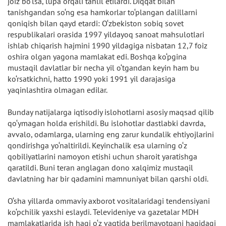
joiz bo‘lsa, lupa orqali tahlil etilardi. Diqqat bilan
tanishgandan so‘ng esa hamkorlar to‘plangan dalillarni
qoniqish bilan qayd etardi: O‘zbekiston sobiq sovet
respublikalari orasida 1997 yildayoq sanoat mahsulotlari
ishlab chiqarish hajmini 1990 yildagiga nisbatan 12,7 foiz
oshira olgan yagona mamlakat edi. Boshqa ko‘pgina
mustaqil davlatlar bir necha yil o‘tgandan keyin ham bu
ko‘rsatkichni, hatto 1990 yoki 1991 yil darajasiga
yaqinlashtira olmagan edilar.
Bunday natijalarga iqtisodiy islohotlarni asosiy maqsad qilib
qo‘ymagan holda erishildi. Bu islohotlar dastlabki davrda,
avvalo, odamlarga, ularning eng zarur kundalik ehtiyojlarini
qondirishga yo‘naltirildi. Keyinchalik esa ularning o‘z
qobiliyatlarini namoyon etishi uchun sharoit yaratishga
qaratildi. Buni teran anglagan dono xalqimiz mustaqil
davlatning har bir qadamini mamnuniyat bilan qarshi oldi.
O‘sha yillarda ommaviy axborot vositalaridagi tendensiyani
ko‘pchilik yaxshi eslaydi. Televideniye va gazetalar MDH
mamlakatlarida ish haqi o‘z vaqtida berilmayotgani haqidagi