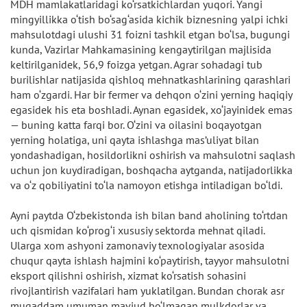
MDH mamlakatlaridagi ko‘rsatkichlardan yuqori. Yangi
mingyillikka o‘tish bo‘sag‘asida kichik biznesning yalpi ichki
mahsulotdagi ulushi 31 foizni tashkil etgan bo‘lsa, bugungi
kunda, Vazirlar Mahkamasining kengaytirilgan majlisida
keltirilganidek, 56,9 foizga yetgan. Agrar sohadagi tub
burilishlar natijasida qishloq mehnatkashlarining qarashlari
ham o‘zgardi. Har bir fermer va dehqon o‘zini yerning haqiqiy
egasidek his eta boshladi. Aynan egasidek, xo‘jayinidek emas
— buning katta farqi bor. O‘zini va oilasini boqayotgan
yerning holatiga, uni qayta ishlashga mas’uliyat bilan
yondashadigan, hosildorlikni oshirish va mahsulotni saqlash
uchun jon kuydiradigan, boshqacha aytganda, natijadorlikka
va o‘z qobiliyatini to‘la namoyon etishga intiladigan bo‘ldi.
Ayni paytda O‘zbekistonda ish bilan band aholining to‘rtdan
uch qismidan ko‘prog‘i xususiy sektorda mehnat qiladi.
Ularga xom ashyoni zamonaviy texnologiyalar asosida
chuqur qayta ishlash hajmini ko‘paytirish, tayyor mahsulotni
eksport qilishni oshirish, xizmat ko‘rsatish sohasini
rivojlantirish vazifalari ham yuklatilgan. Bundan chorak asr
muqaddam umuman mavjud bo‘lmagan mulkdorlar va