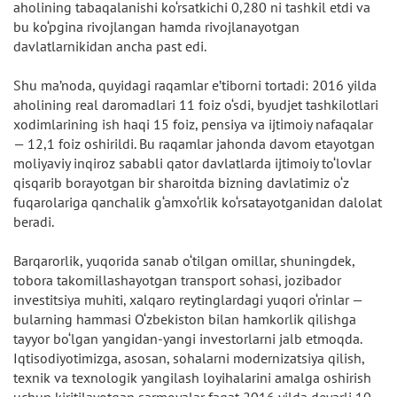
aholining tabaqalanishi ko‘rsatkichi 0,280 ni tashkil etdi va
bu ko‘pgina rivojlangan hamda rivojlanayotgan
davlatlarnikidan ancha past edi.
Shu ma’noda, quyidagi raqamlar e’tiborni tortadi: 2016 yilda
aholining real daromadlari 11 foiz o‘sdi, byudjet tashkilotlari
xodimlarining ish haqi 15 foiz, pensiya va ijtimoiy nafaqalar
— 12,1 foiz oshirildi. Bu raqamlar jahonda davom etayotgan
moliyaviy inqiroz sababli qator davlatlarda ijtimoiy to‘lovlar
qisqarib borayotgan bir sharoitda bizning davlatimiz o‘z
fuqarolariga qanchalik g‘amxo‘rlik ko‘rsatayotganidan dalolat
beradi.
Barqarorlik, yuqorida sanab o‘tilgan omillar, shuningdek,
tobora takomillashayotgan transport sohasi, jozibador
investitsiya muhiti, xalqaro reytinglardagi yuqori o‘rinlar —
bularning hammasi O‘zbekiston bilan hamkorlik qilishga
tayyor bo‘lgan yangidan-yangi investorlarni jalb etmoqda.
Iqtisodiyotimizga, asosan, sohalarni modernizatsiya qilish,
texnik va texnologik yangilash loyihalarini amalga oshirish
uchun kiritilayotgan sarmoyalar faqat 2016 yilda deyarli 10