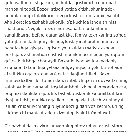
qobiliyatlarini ishga solgan holda, qo‘shimcha daromad
manbaini topdi. Bozor iqtisodiyotiga o‘tish, shuningdek,
odamlar ongu tafakkurini o‘zgartirish uchun zamin yaratdi.
Aholi orasida tashabbuskorlik, o‘z kuchiga ishonish hissi
shakllandi. Negaki, bozor munosabatlari odamlarni
yangiliklarga befarq qaramaslikka, fan va texnikaning so‘nggi
yutuqlarini dadil joriy etishga, kasbiy mahoratni munosib
baholashga, qisqasi, iqtisodiyot ustidan markazlashgan
boshqaruv sharoitida erishish mumkin bo‘lmagan yutuqlarni
qo‘lga kiritishga chorlaydi. Bozor iqtisodiyotida madaniy
an’analar takomiliga yetkaziladi, ayniqsa, u yoki bu sohada
afzallikka ega bo‘lgan an’analar rivojlantiriladi. Bozor
munosabatlari, bir tomondan, ishlab chiqarish quvvatlarining
salohiyatidan samarali foydalanishni, ikkinchi tomondan esa,
boqimandalikdan qutulib, tashabbuskorlik va omilkorlikni
rivojlantirish, mulkka egalik hissini qayta tiklash va nihoyat,
ishlab chiqaruvchining buyruqbozligidan voz kechib, uning
iste’molchi manfaatlariga xizmat qilishini ta’minlaydi.
O‘z navbatida, mazkur jarayonning pirovard xulosasi Islom
Karimovning “O‘zbekiston mulkdorlar mamlakatiga aylanishi