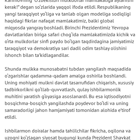
kerak!” degan so‘zlarida yaqqol ifoda etildi. Respublikaning
yangi taraqqiyot yo‘liga va tanlab olgan modeliga sodiqligi
haqidagi fikrlar nafaqat mamlakatimiz, balki global
miqyosda yangray boshladi. Birinchi Prezidentimiz Yevropa
davlatlaridan biriga safari chog‘ida mamlakatimizda kichik va
o‘rta mulkdorlar sinfi paydo bo‘lgan taqdirdagina jamiyatimiz
taraqqiyot va demokratiya sari dadil odim tashlay olishini
ishonch bilan ta’kidlagandilar.
Shunda mulkka munosabatni tubdan yangilash maqsadida
o‘zgarishlar qadamma-qadam amalga oshirila boshlandi.
Uning mohiyati mulkni davlat tasarrufidan chiqarish, xususiy
tadbirkorlikni qo‘llab-quvvatlash, qulay ishbilarmonlik
muhitini yaratish g‘oyasiga asoslanardi. Bu esa iqtisodiyotni
bosqichma-bosqich yangilashda poydevor bo‘ldi va uning
samaradorligi jahon hamjamiyati tomonidan alohida e’tirof
etildi.
Ishbilarmon doiralar hamda tahlilchilar fikricha, oqilona va
uzoqni ko‘zlagan siyosat bugungi kunda Prezident Shavkat