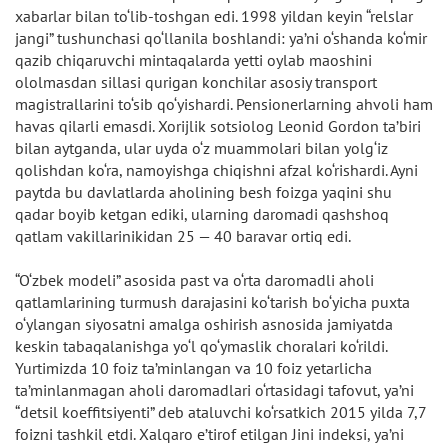
xabarlar bilan to‘lib-toshgan edi. 1998 yildan keyin “relslar
jangi” tushunchasi qo‘llanila boshlandi: ya’ni o‘shanda ko‘mir
qazib chiqaruvchi mintaqalarda yetti oylab maoshini
ololmasdan sillasi qurigan konchilar asosiy transport
magistrallarini to‘sib qo‘yishardi. Pensionerlarning ahvoli ham
havas qilarli emasdi. Xorijlik sotsiolog Leonid Gordon ta’biri
bilan aytganda, ular uyda o‘z muammolari bilan yolg‘iz
qolishdan ko‘ra, namoyishga chiqishni afzal ko‘rishardi. Ayni
paytda bu davlatlarda aholining besh foizga yaqini shu
qadar boyib ketgan ediki, ularning daromadi qashshoq
qatlam vakillarinikidan 25 — 40 baravar ortiq edi.
“O‘zbek modeli” asosida past va o‘rta daromadli aholi
qatlamlarining turmush darajasini ko‘tarish bo‘yicha puxta
o‘ylangan siyosatni amalga oshirish asnosida jamiyatda
keskin tabaqalanishga yo‘l qo‘ymaslik choralari ko‘rildi.
Yurtimizda 10 foiz ta’minlangan va 10 foiz yetarlicha
ta’minlanmagan aholi daromadlari o‘rtasidagi tafovut, ya’ni
“detsil koeffitsiyenti” deb ataluvchi ko‘rsatkich 2015 yilda 7,7
foizni tashkil etdi. Xalqaro e’tirof etilgan Jini indeksi, ya’ni