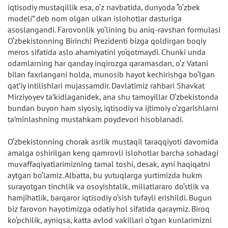
iqtisodiy mustaqillik esa, o‘z navbatida, dunyoda “o‘zbek
modeli” deb nom olgan ulkan islohotlar dasturiga
asoslangandi. Farovonlik yo‘lining bu aniq-ravshan formulasi
O‘zbekistonning Birinchi Prezidenti bizga qoldirgan boqiy
meros sifatida aslo ahamiyatini yo‘qotmaydi. Chunki unda
odamlarning har qanday inqirozga qaramasdan, o‘z Vatani
bilan faxrlangani holda, munosib hayot kechirishga bo‘lgan
qat’iy intilishlari mujassamdir. Davlatimiz rahbari Shavkat
Mirziyoyev ta’kidlaganidek, ana shu tamoyillar O‘zbekistonda
bundan buyon ham siyosiy, iqtisodiy va ijtimoiy o‘zgarishlarni
ta’minlashning mustahkam poydevori hisoblanadi.
O‘zbekistonning chorak asrlik mustaqil taraqqiyoti davomida
amalga oshirilgan keng qamrovli islohotlar barcha sohadagi
muvaffaqiyatlarimizning tamal toshi, desak, ayni haqiqatni
aytgan bo‘lamiz. Albatta, bu yutuqlarga yurtimizda hukm
surayotgan tinchlik va osoyishtalik, millatlararo do‘stlik va
hamjihatlik, barqaror iqtisodiy o‘sish tufayli erishildi. Bugun
biz farovon hayotimizga odatiy hol sifatida qaraymiz. Biroq
ko‘pchilik, ayniqsa, katta avlod vakillari o‘tgan kunlarimizni