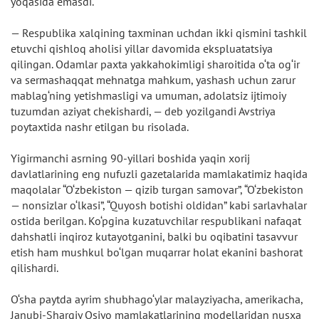
yoqasida emasdi.
— Respublika xalqining taxminan uchdan ikki qismini tashkil
etuvchi qishloq aholisi yillar davomida ekspluatatsiya
qilingan. Odamlar paxta yakkahokimligi sharoitida o‘ta og‘ir
va sermashaqqat mehnatga mahkum, yashash uchun zarur
mablag‘ning yetishmasligi va umuman, adolatsiz ijtimoiy
tuzumdan aziyat chekishardi, — deb yozilgandi Avstriya
poytaxtida nashr etilgan bu risolada.
Yigirmanchi asrning 90-yillari boshida yaqin xorij
davlatlarining eng nufuzli gazetalarida mamlakatimiz haqida
maqolalar “O‘zbekiston — qizib turgan samovar”, “O‘zbekiston
— nonsizlar o‘lkasi”, “Quyosh botishi oldidan” kabi sarlavhalar
ostida berilgan. Ko‘pgina kuzatuvchilar respublikani nafaqat
dahshatli inqiroz kutayotganini, balki bu oqibatini tasavvur
etish ham mushkul bo‘lgan muqarrar holat ekanini bashorat
qilishardi.
O‘sha paytda ayrim shubhago‘ylar malayziyacha, amerikacha,
Janubi-Sharqiy Osiyo mamlakatlarining modellaridan nusxa