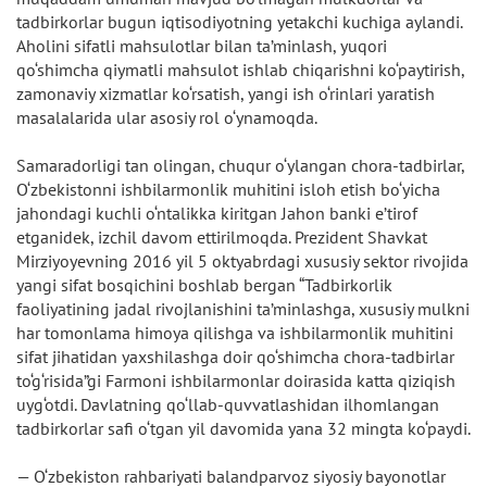
tadbirkorlar bugun iqtisodiyotning yetakchi kuchiga aylandi.
Aholini sifatli mahsulotlar bilan ta’minlash, yuqori
qo‘shimcha qiymatli mahsulot ishlab chiqarishni ko‘paytirish,
zamonaviy xizmatlar ko‘rsatish, yangi ish o‘rinlari yaratish
masalalarida ular asosiy rol o‘ynamoqda.
Samaradorligi tan olingan, chuqur o‘ylangan chora-tadbirlar,
O‘zbekistonni ishbilarmonlik muhitini isloh etish bo‘yicha
jahondagi kuchli o‘ntalikka kiritgan Jahon banki e’tirof
etganidek, izchil davom ettirilmoqda. Prezident Shavkat
Mirziyoyevning 2016 yil 5 oktyabrdagi xususiy sektor rivojida
yangi sifat bosqichini boshlab bergan “Tadbirkorlik
faoliyatining jadal rivojlanishini ta’minlashga, xususiy mulkni
har tomonlama himoya qilishga va ishbilarmonlik muhitini
sifat jihatidan yaxshilashga doir qo‘shimcha chora-tadbirlar
to‘g‘risida”gi Farmoni ishbilarmonlar doirasida katta qiziqish
uyg‘otdi. Davlatning qo‘llab-quvvatlashidan ilhomlangan
tadbirkorlar safi o‘tgan yil davomida yana 32 mingta ko‘paydi.
— O‘zbekiston rahbariyati balandparvoz siyosiy bayonotlar