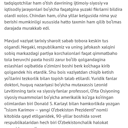
tadqiqotchilar ham o‘tish davrining ijtimoiy-siyosiy va
iqtisodiy jarayonlari bo‘yicha faqatgina yuzaki fikrlarni bildira
olardi xolos. Chindan ham, o‘sha yillar kelgusida nima yuz
berishi mumkinligi xususida hatto taxmin ham qilib bo‘lmas
darajada murakkab edi.
Mavjud vaziyat tarixiy sharoit sabab tobora keskin tus
olgandi. Negaki, respublikamiz va uning jafokash xalqini
sobiq markazdagi partiya korchalonlari faqat qimmatbaho
tola beruvchi paxta hosili zarur bo‘lib qolgandagina
eslashlari oqibatida o‘zimizni boshi berk ko‘chaga kirib
qolgandek his etardik. Shu bois vaziyatdan chiqib ketish
yo‘llarini tezkorlik bilan topish talab etilardi. Yuridik fanlar
doktori, huquq nazariyasi bo‘yicha mutaxassis Leonid
Levitinning tarix va siyosiy fanlar professori, O‘rta Osiyoning
siyosiy muammolari bo‘yicha amerikalik ko‘zga ko‘ringan
olimlardan biri Donald S. Karlayl bilan hamkorlikda yozgan
“Islom Karimov — yangi O‘zbekiston Prezidenti” nomli
kitobida qayd etilganidek, 90-yillar boshida sovet
respublikalaridan hech biri O‘zbekistonchalik halokat