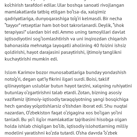
ko‘chirish tarafdori edilar. Ular boshqa sanoati rivojlangan
mamlakatlarda tatbiq etilgan bo‘lsa-da, xalqimiz
qadriyatlariga, dunyoqarashiga to‘g‘ri kelmasdi. Bir necha
“tayyor” retseptlar ham bot-bot takrorlanardi. Deylik, “shok
terapiyasi” ulardan biri edi. Ammo uning tamoyillari davlat
iqtisodiyotini sog‘lomlashtirish va uni inqirozdan chiqarish
bahonasida mehnatga layoqatli aholining 40 foizini ishsiz
qoldirishi, hayot darajasini pasaytirishi, ijtimoiy tanglikni
kuchaytirishi mumkin edi.
Islom Karimov bozor munosabatlariga bunday yondashish
noto‘g‘ri, degan qat’iy fikrini ilgari surdi. Boisi, taklif
qilinayotgan uslublar butun hayot tarzini, xalqning ruhiyatini
butunlay o‘zgartirishni talab etardi. Zotan, bizning asosiy
vazifamiz ijtimoiy-iqtisodiy taraqqiyotning yangi bosqichiga
hech qanday yo‘qotishlarsiz o‘tishdan iborat edi. Shu nuqtai
nazardan, O‘zbekiston faqat o‘zigagina xos bo‘lgan yo‘lni
tanladi. Bu yo‘l ilg‘or mamlakatlar tajribasini hisobga olgan
holda ishlab chiqilgan bo‘lib, iqtisodiy islohotlarning milliy
modelini yaratishni ko‘zda tutardi. O‘sha davrda “o‘zbek