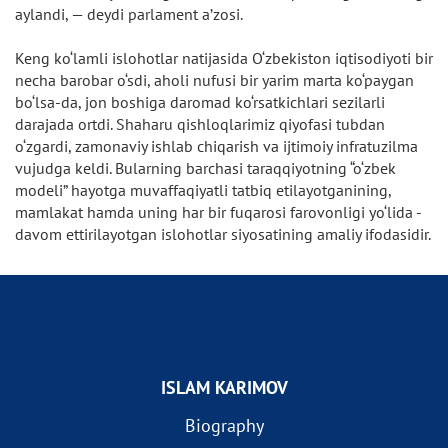
aylandi, — deydi parlament a’zosi.
Keng ko‘lamli islohotlar natijasida O‘zbekiston iqtisodiyoti bir
necha barobar o‘sdi, aholi nufusi bir yarim marta ko‘paygan
bo‘lsa-da, jon boshiga daromad ko‘rsatkichlari sezilarli
darajada ortdi. Shaharu qishloqlarimiz qiyofasi tubdan
o‘zgardi, zamonaviy ishlab chiqarish va ijtimoiy infratuzilma
vujudga keldi. Bularning barchasi taraqqiyotning “o‘zbek
modeli” hayotga muvaffaqiyatli tatbiq etilayotganining,
mamlakat hamda uning har bir fuqarosi farovonligi yo‘lida -
davom ettirilayotgan islohotlar siyosatining amaliy ifodasidir.
ISLAM KARIMOV
Biography