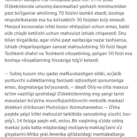
O‘zbekistonda umumiy daromadlari yashash minimumidan
past bo‘lganlar aholining 70 foizini tashkil etardi, boshqa
respublikalarda esa bu ko‘rsatkich 30 foizdan ko‘p emasdi.
Mavjud korxonalar ichki bozor ehtiyojlari uchun emas, balki
olib chiqib ketilishi uchun mahsulot ishlab chiqarardi. Shu
bilan birgalikda, agar o‘sha payt xaritasiga nazar tashlansa,
ishlab chiqarilayotgan sanoat mahsulotining 50 foizi faqat
Toshkent shahri va Toshkent viloyatining, qolgan 50 foizi esa
boshqa viloyatlarning hissasiga to‘g‘ri kelardi.
— Sobiq tuzum shu qadar mafkuralashgan ediki, xo‘jalik
yurituvchi sub’ektlarning faoliyati iqtisodiyot qonunlariga
emas, dogmalarga bo‘ysunardi, — deydi Oliy va o‘rta maxsus
ta’lim vazirligi qoshidagi O‘zbekistonning eng yangi tarixi
masalalari bo‘yicha muvofiqlashtiruvchi-metodik markazi
direktori o‘rinbosari Muhsinjon Xolmuhamedov. — O‘sha
paytda yalpi ichki mahsulot tarkibida sanoatning ulushi, bor-
yo‘g‘i, 14 foizga yaqin edi, xolos. Bir vaqtning o‘zida sobiq
markaz juda katta miqdordagi moliyaviy mablag‘larni o‘z
g‘oyalarini Afrika yoki Amerika qit’alaridagi mamlakatlarga