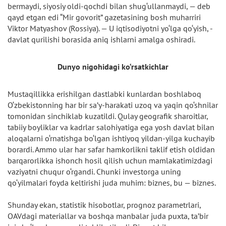
bermaydi, siyosiy oldi-qochdi bilan shug‘ullanmaydi, — deb
qayd etgan edi “Mir govorit” gazetasining bosh muharriri
Viktor Matyashov (Rossiya). — U iqtisodiyotni yo‘lga qo‘yish, -
davlat qurilishi borasida aniq ishlarni amalga oshiradi.
Dunyo nigohidagi ko‘rsatkichlar
Mustaqillikka erishilgan dastlabki kunlardan boshlaboq
O‘zbekistonning har bir sa’y-harakati uzoq va yaqin qo‘shnilar
tomonidan sinchiklab kuzatildi. Qulay geografik sharoitlar,
tabiiy boyliklar va kadrlar salohiyatiga ega yosh davlat bilan
aloqalarni o‘rnatishga bo‘lgan ishtiyoq yildan-yilga kuchayib
borardi. Ammo ular har safar hamkorlikni taklif etish oldidan
barqarorlikka ishonch hosil qilish uchun mamlakatimizdagi
vaziyatni chuqur o‘rgandi. Chunki investorga uning
qo‘yilmalari foyda keltirishi juda muhim: biznes, bu — biznes.
Shunday ekan, statistik hisobotlar, prognoz parametrlari,
OAVdagi materiallar va boshqa manbalar juda puxta, ta’bir