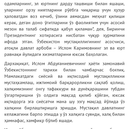
одамларнинг, эл юртнинг дарду ташвиши билан яшаши,
уларнинг орзу ниятларини рўёбга чиқариш учун ҳузур
ҳаловатдан воз кечиб, ўзини аямасдан меҳнат қилиши
керак, деган доно ўгитларини ўз фаолиятим учун асосий
мезон ва талаб сифатида қабул қиламан”, дея, Биринчи
Президентнинг хотирасига нисбатан чуқур ҳурматини
ифода этган. Ўзбекистон мустақиллигининг асосчиси,
атоқли давлат арбоби – Ислом Каримовнинг эл ва юрт
равнақи йулидаги хизматларини юксак баҳолаган.
Дархақиқат, Ислом Абдуғаниевичнинг ҳаёти замонавий
Ўзбекистоннинг тарихи билан чамбарчас боғлиқ.
Мамлакатдаги сиёсий ва иқтисодий мустақилликни
мустаҳкамлаш, ижтимоий барқарорликни сақлаб қолиш,
халқимизнинг онгу тафаккури ва дунёқарашини тубдан
ўзгартиришни ўз олдига мақсад қилиб қўйган, юксак
иқтидорга эга сиёсатчи мана шу эзгу мақсад йўлида ўз
халқини бирлаштиришга эришди. Мустақил давлатнинг
келажагини барпо этишда у ўз халқига суянди, халқ билан
ҳамнафас, хамфикр бўлиб яшади.