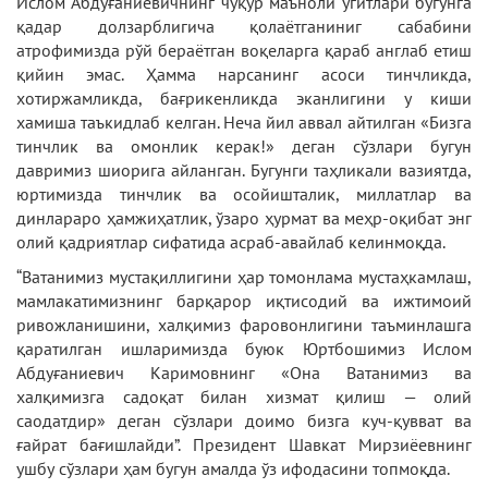
Ислом Абдуғаниевичнинг чуқур маъноли ўгитлари бугунга
қадар долзарблигича қолаётганиниг сабабини
атрофимизда рўй бераётган воқеларга қараб англаб етиш
қийин эмас. Ҳамма нарсанинг асоси тинчликда,
хотиржамликда, бағрикенликда эканлигини у киши
хамиша таъкидлаб келган. Неча йил аввал айтилган «Бизга
тинчлик ва омонлик керак!» деган сўзлари бугун
давримиз шиорига айланган. Бугунги таҳликали вазиятда,
юртимизда тинчлик ва осойишталик, миллатлар ва
динлараро ҳамжиҳатлик, ўзаро ҳурмат ва меҳр-оқибат энг
олий қадриятлар сифатида асраб-авайлаб келинмоқда.
“Ватанимиз мустақиллигини ҳар томонлама мустаҳкамлаш,
мамлакатимизнинг барқарор иқтисодий ва ижтимоий
ривожланишини, халқимиз фаровонлигини таъминлашга
қаратилган ишларимизда буюк Юртбошимиз Ислом
Абдуғаниевич Каримовнинг «Она Ватанимиз ва
халқимизга садоқат билан хизмат қилиш — олий
саодатдир» деган сўзлари доимо бизга куч-қувват ва
ғайрат бағишлайди”. Президент Шавкат Мирзиёевнинг
ушбу сўзлари ҳам бугун амалда ўз ифодасини топмоқда.