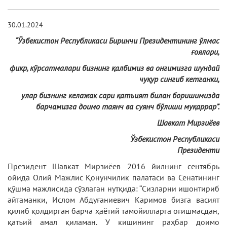
30.01.2024
“Ўзбекистон Республикаси Биринчи Президентининг ўлмас
ғоялари,
фикр, кўрсатмалари бизнинг қалбимиз ва онгимизга шундай
чуқур сингиб кетганки,
улар бизнинг келажак сари қатъият билан боришимизда
барчамизга доимо таянч ва суянч бўлиши муқаррар”.
Шавкат Мирзиёев
Ўзбекистон Республикаси
Президенти
Президент Шавкат Мирзиёев 2016 йилнинг сентябрь
ойида Олий Мажлис Қонунчилик палатаси ва Сенатининг
қўшма мажлисида сўзлаган нутқида: “Сизларни ишонтириб
айтаманки, Ислом Абдуғаниевич Каримов бизга васият
қилиб қолдирган барча ҳаётий тамойилларга оғишмасдан,
қатъий амал қиламан. У кишининг раҳбар доимо