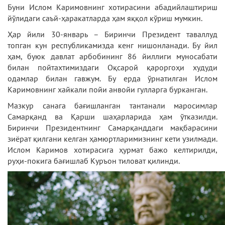
Буни Ислом Каримовнинг хотирасини абадийлаштириш
йўлидаги саъй-ҳаракатларда ҳам яққол кўриш мумкин.
Ҳар йили 30-январь – Биринчи Президент таваллуд
топган кун республикамизда кенг нишонланади. Бу йил
ҳам, буюк давлат арбобининг 86 йиллиги муносабати
билан пойтахтимиздаги Оқсарой қароргоҳи худуди
одамлар билан гавжум. Бу ерда ўрнатилган Ислом
Каримовнинг хайкали пойи анвойи гулларга бурканган.
Мазкур санага бағишланган тантанали маросимлар
Самарқанд ва Қарши шаҳарларида ҳам ўтказилди.
Биринчи Президентнинг Самарқанддаги мақбарасини
зиёрат қилгани келган ҳамюртларимизнинг кети узилмади.
Ислом Каримов хотирасига ҳурмат бажо келтирилди,
руҳи-покига бағишлаб Куръон тиловат қилинди.