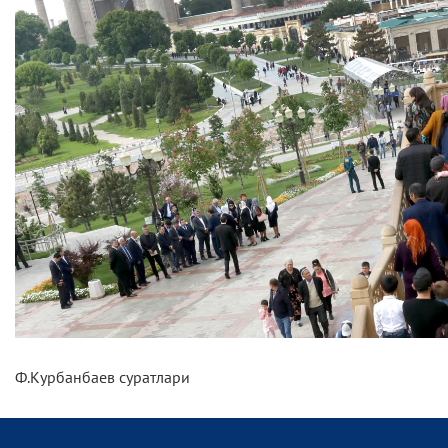
Ф.Курбанбаев суратлари