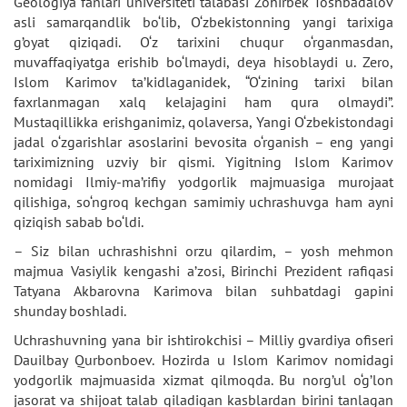
Geologiya fanlari universiteti talabasi Zohirbek Toshbadalov
asli samarqandlik bo‘lib, O‘zbekistonning yangi tarixiga
g’oyat qiziqadi. O‘z tarixini chuqur o‘rganmasdan,
muvaffaqiyatga erishib bo‘lmaydi, deya hisoblaydi u. Zero,
Islom Karimov ta’kidlaganidek, “O‘zining tarixi bilan
faxrlanmagan xalq kelajagini ham qura olmaydi”.
Mustaqillikka erishganimiz, qolaversa, Yangi O‘zbekistondagi
jadal o‘zgarishlar asoslarini bevosita o‘rganish – eng yangi
tariximizning uzviy bir qismi. Yigitning Islom Karimov
nomidagi Ilmiy-ma’rifiy yodgorlik majmuasiga murojaat
qilishiga, so‘ngroq kechgan samimiy uchrashuvga ham ayni
qiziqish sabab bo‘ldi.
– Siz bilan uchrashishni orzu qilardim, – yosh mehmon
majmua Vasiylik kengashi a’zosi, Birinchi Prezident rafiqasi
Tatyana Akbarovna Karimova bilan suhbatdagi gapini
shunday boshladi.
Uchrashuvning yana bir ishtirokchisi – Milliy gvardiya ofiseri
Dauilbay Qurbonboev. Hozirda u Islom Karimov nomidagi
yodgorlik majmuasida xizmat qilmoqda. Bu norg’ul o‘g’lon
jasorat va shijoat talab qiladigan kasblardan birini tanlagan