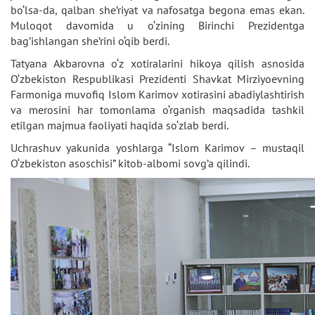
bo‘lsa-da, qalban she’riyat va nafosatga begona emas ekan.
Muloqot davomida u o‘zining Birinchi Prezidentga
bag’ishlangan she’rini o‘qib berdi.
Tatyana Akbarovna o‘z xotiralarini hikoya qilish asnosida
O‘zbekiston Respublikasi Prezidenti Shavkat Mirziyoevning
Farmoniga muvofiq Islom Karimov xotirasini abadiylashtirish
va merosini har tomonlama o‘rganish maqsadida tashkil
etilgan majmua faoliyati haqida so‘zlab berdi.
Uchrashuv yakunida yoshlarga “Islom Karimov – mustaqil
O‘zbekiston asoschisi” kitob-albomi sovg’a qilindi.