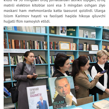
matnli elektron kitoblar soni esa 3 mingdan oshgan ziyo
maskani ham mehmonlarda katta taasurot qoldirdi. Ularga
Islom Karimov hayoti va faoliyati haqida hikoya qiluvchi
hujjatli film namoyish etildi.