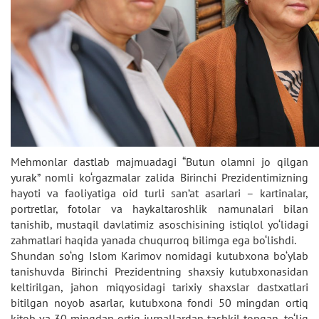
Mehmonlar dastlab majmuadagi “Butun olamni jo qilgan
yurak” nomli ko‘rgazmalar zalida Birinchi Prezidentimizning
hayoti va faoliyatiga oid turli san’at asarlari – kartinalar,
portretlar, fotolar va haykaltaroshlik namunalari bilan
tanishib, mustaqil davlatimiz asoschisining istiqlol yo‘lidagi
zahmatlari haqida yanada chuqurroq bilimga ega bo‘lishdi.
Shundan so‘ng Islom Karimov nomidagi kutubxona bo‘ylab
tanishuvda Birinchi Prezidentning shaxsiy kutubxonasidan
keltirilgan, jahon miqyosidagi tarixiy shaxslar dastxatlari
bitilgan noyob asarlar, kutubxona fondi 50 mingdan ortiq
kitob va 30 mingdan ortiq jurnallardan tashkil topgan, to‘liq