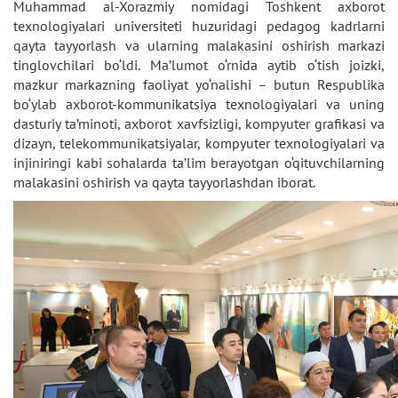
Muhammad al-Xorazmiy nomidagi Toshkent axborot
texnologiyalari universiteti huzuridagi pedagog kadrlarni
qayta tayyorlash va ularning malakasini oshirish markazi
tinglovchilari bo‘ldi. Ma’lumot o‘rnida aytib o‘tish joizki,
mazkur markazning faoliyat yo‘nalishi – butun Respublika
bo‘ylab axborot-kommunikatsiya texnologiyalari va uning
dasturiy ta’minoti, axborot xavfsizligi, kompyuter grafikasi va
dizayn, telekommunikatsiyalar, kompyuter texnologiyalari va
injiniringi kabi sohalarda ta’lim berayotgan o‘qituvchilarning
malakasini oshirish va qayta tayyorlashdan iborat.