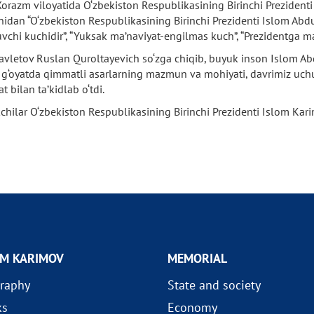
orazm viloyatida O‘zbekiston Respublikasining Birinchi Prezidenti
nidan “O‘zbekiston Respublikasining Birinchi Prezidenti Islom Abdu
chi kuchidir”, “Yuksak ma’naviyat-engilmas kuch”, “Prezidentga mak
 Davletov Ruslan Quroltayevich so‘zga chiqib, buyuk inson Islom 
va g‘oyatda qimmatli asarlarning mazmun va mohiyati, davrimiz uc
bilan ta’kidlab o‘tdi.
kchilar O‘zbekiston Respublikasining Birinchi Prezidenti Islom Kar
AM KARIMOV
MEMORIAL
raphy
State and society
ks
Economy