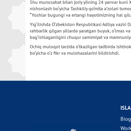
Shu munosabat bilan joriy yilning 24 yanvar kuni X
nishonlash bo‘yicha Tashkiliy qo‘mita a’zolari tomo
“Yoshlar bugungi va ertangi hayotimizning hal qiluv
Yig‘ilishda O‘zbekiston Respublikasi Adliya vaziri
rahbarlik qilgan yillarda yaratgan buyuk, o‘lmas 
bag‘ishlaganligini chuqur samimiyat va mamnuniyat 
Ochiq muloqot tarzida o‘tkazilgan tadbirda ishtiro
bo‘yicha o‘z fikr va mulohazalarini bildirishdi.
ISL
Biog
Wor