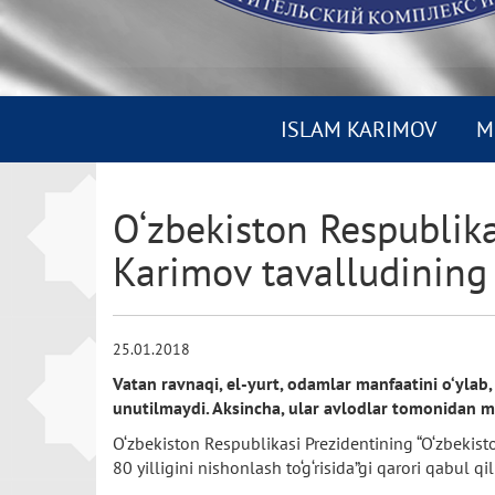
ISLAM KARIMOV
M
O‘zbekiston Respublika
Karimov tavalludining
25.01.2018
Vatan ravnaqi, el-yurt, odamlar manfaatini o‘ylab, 
unutilmaydi. Aksincha, ular avlodlar tomonidan min
O‘zbekiston Respublikasi Prezidentining “O‘zbekist
80 yilligini nishonlash to‘g‘risida”gi qarori qabul qi