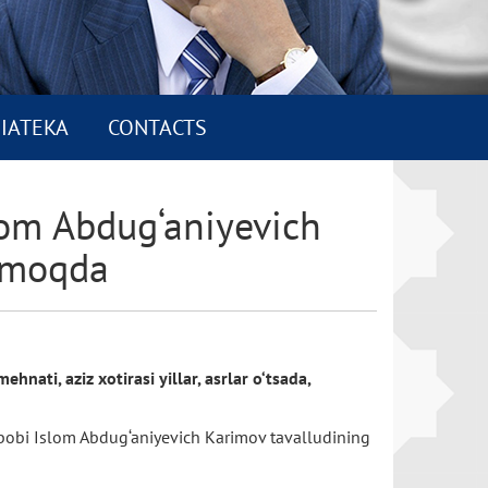
IATEKA
CONTACTS
lom Abdug‘aniyevich
anmoqda
nati, aziz xotirasi yillar, asrlar o‘tsada,
arbobi Islom Abdug‘aniyevich Karimov tavalludining