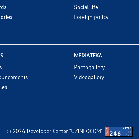
rds
Social life
ories
Foreign policy
S
MEDIATEKA
s
Photogallery
ouncements
Videogallery
cles
© 2026 Developer Center "UZINFOCOM"