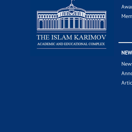
Awa
Mem
NEW
New
Ann
Arti