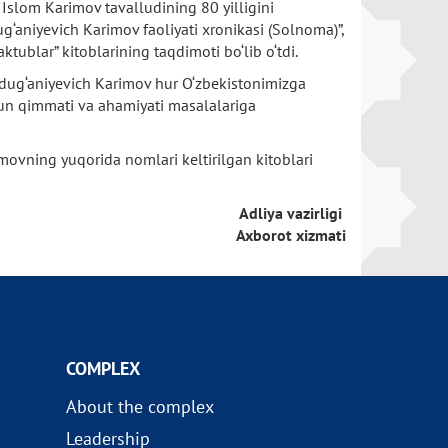
 Islom Karimov tavalludining 80 yilligini
g‘aniyevich Karimov faoliyati xronikasi (Solnoma)”,
tublar” kitoblarining taqdimoti bo‘lib o‘tdi.
Abdug‘aniyevich Karimov hur O‘zbekistonimizga
hun qimmati va ahamiyati masalalariga
imovning yuqorida nomlari keltirilgan kitoblari
Adliya vazirligi
Axborot xizmati
COMPLEX
About the complex
Leadership