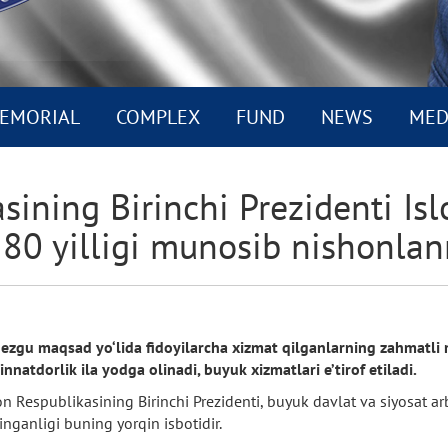
EMORIAL
COMPLEX
FUND
NEWS
MED
sining Birinchi Prezidenti Is
 80 yilligi munosib nishonl
ezgu maqsad yo‘lida fidoyilarcha xizmat qilganlarning zahmatli meh
natdorlik ila yodga olinadi, buyuk xizmatlari e’tirof etiladi.
on Respublikasining Birinchi Prezidenti, buyuk davlat va siyosat 
linganligi buning yorqin isbotidir.