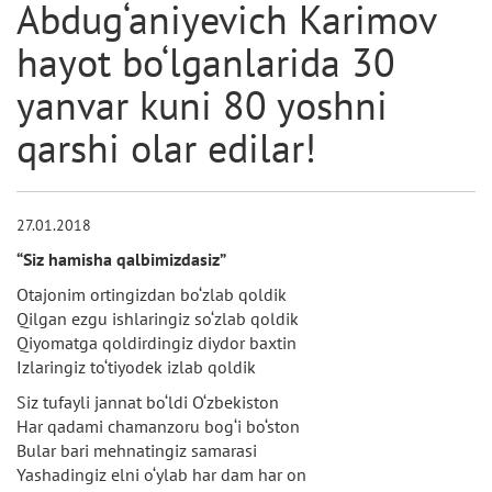
Abdug‘aniyevich Karimov
hayot bo‘lganlarida 30
yanvar kuni 80 yoshni
qarshi olar edilar!
27.01.2018
“Siz hamisha qalbimizdasiz”
Otajonim ortingizdan bo‘zlab qoldik
Qilgan ezgu ishlaringiz so‘zlab qoldik
Qiyomatga qoldirdingiz diydor baxtin
Izlaringiz to‘tiyodek izlab qoldik
Siz tufayli jannat bo‘ldi O‘zbekiston
Har qadami chamanzoru bog‘i bo‘ston
Bular bari mehnatingiz samarasi
Yashadingiz elni o‘ylab har dam har on