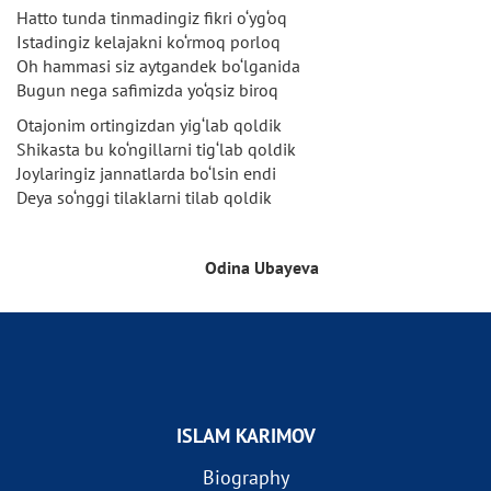
Hatto tunda tinmadingiz fikri o‘yg‘oq
Istadingiz kelajakni ko‘rmoq porloq
Oh hammasi siz aytgandek bo‘lganida
Bugun nega safimizda yo‘qsiz biroq
Otajonim ortingizdan yig‘lab qoldik
Shikasta bu ko‘ngillarni tig‘lab qoldik
Joylaringiz jannatlarda bo‘lsin endi
Deya so‘nggi tilaklarni tilab qoldik
Odina Ubayeva
ISLAM KARIMOV
Biography