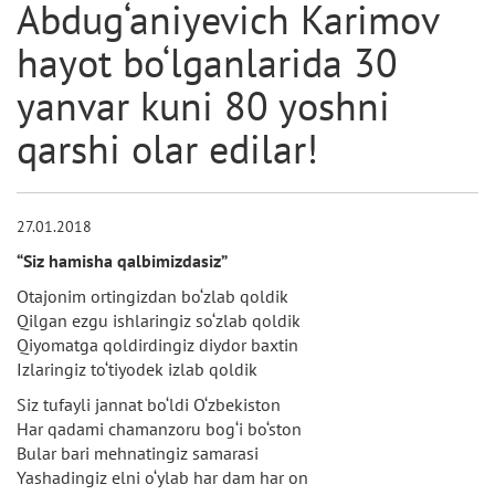
Abdug‘aniyevich Karimov
hayot bo‘lganlarida 30
yanvar kuni 80 yoshni
qarshi olar edilar!
27.01.2018
“Siz hamisha qalbimizdasiz”
Otajonim ortingizdan bo‘zlab qoldik
Qilgan ezgu ishlaringiz so‘zlab qoldik
Qiyomatga qoldirdingiz diydor baxtin
Izlaringiz to‘tiyodek izlab qoldik
Siz tufayli jannat bo‘ldi O‘zbekiston
Har qadami chamanzoru bog‘i bo‘ston
Bular bari mehnatingiz samarasi
Yashadingiz elni o‘ylab har dam har on