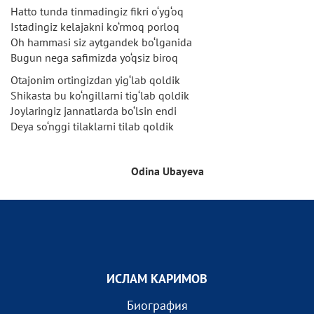
Hatto tunda tinmadingiz fikri o‘yg‘oq
Istadingiz kelajakni ko‘rmoq porloq
Oh hammasi siz aytgandek bo‘lganida
Bugun nega safimizda yo‘qsiz biroq
Otajonim ortingizdan yig‘lab qoldik
Shikasta bu ko‘ngillarni tig‘lab qoldik
Joylaringiz jannatlarda bo‘lsin endi
Deya so‘nggi tilaklarni tilab qoldik
Odina Ubayeva
ИСЛАМ КАРИМОВ
Биография