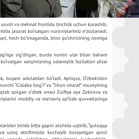
 urush va mehnat frontida tinchlik uchun kurashib,
tida jasorat ko‘rsatgan nuroniylarimiz e’zozlanadi.
gari, hech bo‘lmaganda, biror qo‘shnisining nomiga
ag‘riga sig‘dirgan, burda nonini ular bilan baham
o‘rsatgan xalqimizning odamiylik fazilatlari yillar
k, buyam adolatdan bo‘ladi. Ayniqsa, O‘zbekiston
iruvchi “G‘alaba bog‘i” va “Shon-sharaf” muzeyining
saqlab qolgan o‘zbek onasi Zulfiya aya Zokirova va
riylarini moddiy va ma’naviy qo‘llab-quvvatlashga
aridan birida bitta gapni alohida uqtirib, “quloqqa
n va uzoq atrofimizda kuchayib borayotgan qonli