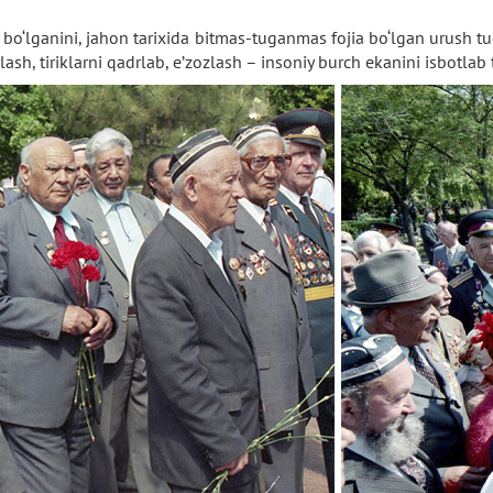
na bo‘lganini, jahon tarixida bitmas-tuganmas fojia bo‘lgan urush 
sh, tiriklarni qadrlab, e’zozlash – insoniy burch ekanini isbotlab t