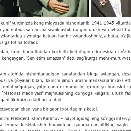
h kuni” yurtimizda keng miqyosda nishonlanib, 1941-1945 yillarda
si yod etiladi, safi ancha siyraklashib qolgan urush va mehnat fron
donlariga ziyoratga kelgan har bir vatandoshimiz, albatta, o‘z ji
uziga fotiha tortadi.
, front hududlaridan ko‘chirib keltirilgan etim-esirlarni o‘z b
ar kengaygan, “Sen etim emassan” deb, sag‘irlarga mehr-muruvvat k
.
am alohida nishonlanadigan sanalaridan biriga aylangan, desa
si va g‘oyalari bilan, Ikkinchi jahon urushi manzaralarini aks ett
‘lonini yo‘qotgan, yo‘qotganu or-nomusini, g‘ururi-yu irodasini 
an “Matonat madhiyasi” majmuasining dunyoga kelgani, urush fax
ani fikrimizga dalil bo‘la oladi.
tayotgan ekan, yana bir gapni xotirlagimiz keldi.
nchi Prezident Islom Karimov – hayotligidagi eng so‘nggi intervyul
da tobora keskinlashib borayotgan qarama-qarshiliklar, yaqi