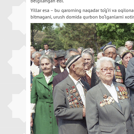
belgilangan edi.
Yillar esa – bu qarorning naqadar to‘g‘ri va oqilo
bitmagani, urush domida qurbon bo‘lganlarni xotirla