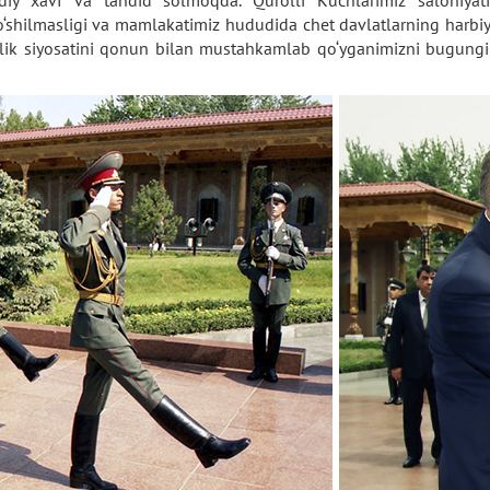
ddiy xavf va tahdid solmoqda. Qurolli Kuchlarimiz salohiyati
shilmasligi va mamlakatimiz hududida chet davlatlarning harbiy 
aslik siyosatini qonun bilan mustahkamlab qo‘yganimizni bugung