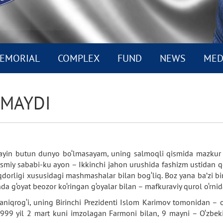
EMORIAL
COMPLEX
FUND
NEWS
MED
HMAYDI
sayin butun dunyo bo‘lmasayam, uning salmoqli qismida mazkur s
rasmiy sababi-ku ayon – Ikkinchi jahon urushida fashizm ustidan 
rligi xususidagi mashmashalar bilan bog‘liq. Boz yana ba’zi bir
 g‘oyat beozor ko‘ringan g‘oyalar bilan – mafkuraviy qurol o‘rnid
 aniqrog‘i, uning Birinchi Prezidenti Islom Karimov tomonidan –
 1999 yil 2 mart kuni imzolagan Farmoni bilan, 9 mayni – O‘zbek