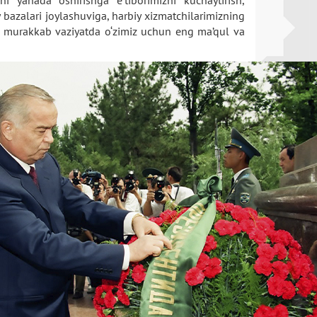
ni yanada oshirishga e’tiborimizni kuchaytirish,
bazalari joylashuviga, harbiy xizmatchilarimizning
i murakkab vaziyatda o‘zimiz uchun eng ma’qul va