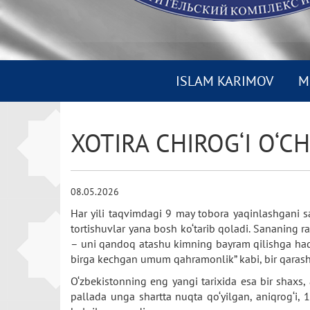
ISLAM KARIMOV
M
XOTIRA CHIROG‘I O‘C
08.05.2026
Har yili taqvimdagi 9 may tobora yaqinlashgani 
tortishuvlar yana bosh ko‘tarib qoladi. Sananing 
– uni qandoq atashu kimning bayram qilishga haqdo
birga kechgan umum qahramonlik” kabi, bir qarashda
O‘zbekistonning eng yangi tarixida esa bir shaxs,
pallada unga shartta nuqta qo‘yilgan, aniqrog‘i,