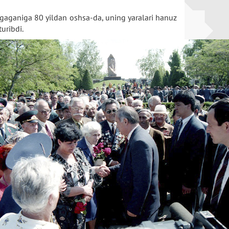
tugaganiga 80 yildan oshsa-da, uning yaralari hanuz
uribdi.