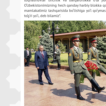
to‘qnashuvlar tinchlik va barqarorlikka o‘ta ji
O‘zbekistonimizning hech qanday harbiy blokka qo‘
mamlakatimiz tashqarisida bo‘lishiga yo‘l qo‘ym
to‘g‘ri yo‘l, deb bilamiz”.