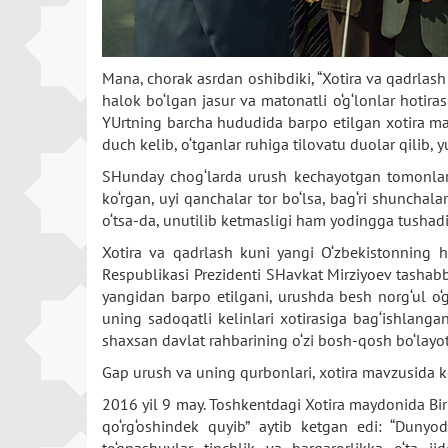
Mana, chorak asrdan oshibdiki, “Xotira va qadrlas
halok bo‘lgan jasur va matonatli o‘g‘lonlar hotira
YUrtning barcha hududida barpo etilgan xotira may
duch kelib, o‘tganlar ruhiga tilovatu duolar qilib, y
SHunday chog‘larda urush kechayotgan tomonlardan
ko‘rgan, uyi qanchalar tor bo‘lsa, bag‘ri shunchal
o‘tsa-da, unutilib ketmasligi ham yodingga tushadi
Xotira va qadrlash kuni yangi O‘zbekistonning h
Respublikasi Prezidenti SHavkat Mirziyoev tashabbu
yangidan barpo etilgani, urushda besh norg‘ul o‘g
uning sadoqatli kelinlari xotirasiga bag‘ishlang
shaxsan davlat rahbarining o‘zi bosh-qosh bo‘layotg
Gap urush va uning qurbonlari, xotira mavzusida ke
2016 yil 9 may. Toshkentdagi Xotira maydonida Biri
qo‘rg‘oshindek quyib” aytib ketgan edi: “Dunyo