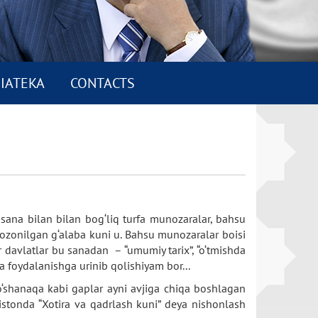
IATEKA
CONTACTS
ana bilan bilan bog‘liq turfa munozaralar, bahsu
qozonilgan g‘alaba kuni u. Bahsu munozaralar boisi
 davlatlar bu sanadan – “umumiy tarix”, “o‘tmishda
a foydalanishga urinib qolishiyam bor...
 o‘shanaqa kabi gaplar ayni avjiga chiqa boshlagan
istonda “Xotira va qadrlash kuni” deya nishonlash