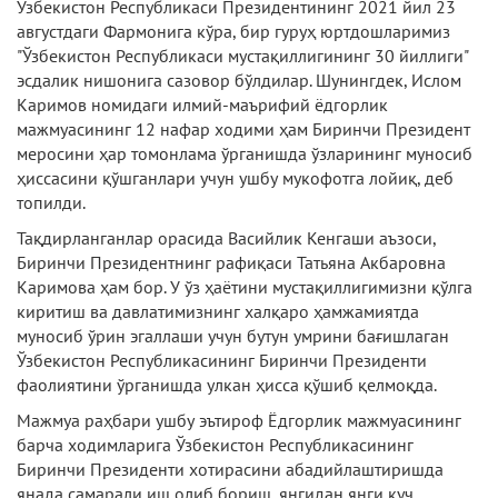
Ўзбекистон Республикаси Президентининг 2021 йил 23
августдаги Фармонига кўра, бир гуруҳ юртдошларимиз
"Ўзбекистон Республикаси мустақиллигининг 30 йиллиги"
эсдалик нишонига сазовор бўлдилар. Шунингдек, Ислом
Каримов номидаги илмий-маърифий ёдгорлик
мажмуасининг 12 нафар ходими ҳам Биринчи Президент
меросини ҳар томонлама ўрганишда ўзларининг муносиб
ҳиссасини қўшганлари учун ушбу мукофотга лойиқ, деб
топилди.
Тақдирланганлар орасида Васийлик Кенгаши аъзоси,
Биринчи Президентнинг рафиқаси Татьяна Акбаровна
Каримова ҳам бор. У ўз ҳаётини мустақиллигимизни қўлга
киритиш ва давлатимизнинг халқаро ҳамжамиятда
муносиб ўрин эгаллаши учун бутун умрини бағишлаган
Ўзбекистон Республикасининг Биринчи Президенти
фаолиятини ўрганишда улкан ҳисса қўшиб қелмоқда.
Мажмуа раҳбари ушбу эътироф Ёдгорлик мажмуасининг
барча ходимларига Ўзбекистон Республикасининг
Биринчи Президенти хотирасини абадийлаштиришда
янада самарали иш олиб бориш, янгидан янги куч