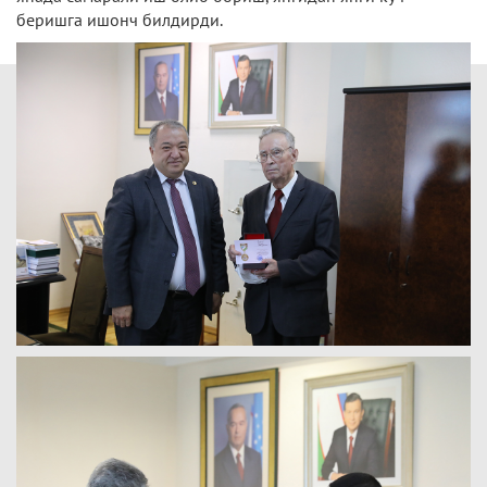
беришга ишонч билдирди.