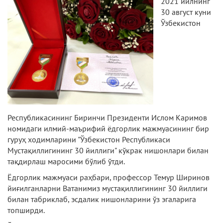
2021 йилнинг
30 август куни
Ўзбекистон
Республикасининг Биринчи Президенти Ислом Каримов
номидаги илмий-маърифий ёдгорлик мажмуасининг бир
гуруҳ ходимларини "Ўзбекистон Республикаси
Мустақиллигининг 30 йиллиги" кўкрак нишонлари билан
тақдирлаш маросими бўлиб ўтди.
Ёдгорлик мажмуаси раҳбари, профессор Темур Ширинов
йиғилганларни Ватанимиз мустақиллигининг 30 йиллиги
билан табриклаб, эсдалик нишонларини ўз эгаларига
топширди.