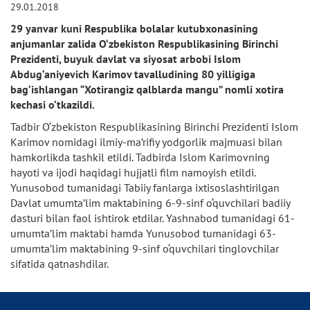
29.01.2018
29 yanvar kuni Respublika bolalar kutubxonasining
anjumanlar zalida O‘zbekiston Respublikasining Birinchi
Prezidenti, buyuk davlat va siyosat arbobi Islom
Abdug‘aniyevich Karimov tavalludining 80 yilligiga
bag‘ishlangan “Xotirangiz qalblarda mangu” nomli xotira
kechasi o‘tkazildi.
Tadbir O‘zbekiston Respublikasining Birinchi Prezidenti Islom
Karimov nomidagi ilmiy-ma’rifiy yodgorlik majmuasi bilan
hamkorlikda tashkil etildi. Tadbirda Islom Karimovning
hayoti va ijodi haqidagi hujjatli film namoyish etildi.
Yunusobod tumanidagi Tabiiy fanlarga ixtisoslashtirilgan
Davlat umumta’lim maktabining 6-9-sinf o‘quvchilari badiiy
dasturi bilan faol ishtirok etdilar. Yashnabod tumanidagi 61-
umumta’lim maktabi hamda Yunusobod tumanidagi 63-
umumta’lim maktabining 9-sinf o‘quvchilari tinglovchilar
sifatida qatnashdilar.