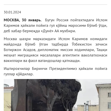
30.01.2024
МОСКВА, 30 январь.
Бугун Россия пойтахтидаги Ислом
Каримов ҳайкали пойига гул қўйиш маросими бўлиб ўтди,
деб хабар бермоқда «Дунё» АА мухбири.
Москва шаҳри марказидаги Ислом Каримов номидаги
майдонда бўлиб ўтган тадбирда Ўзбекистон элчиси
Ботиржон Асадов, дипломатик миссия ходимлари, Ташқи
меҳнат миграцияси масалалари агентлиги ваколатхонаси
вакиллари ва фаол ватандошлар қатнашди.
Иштирокчилар Биринчи Президентимиз ҳайкали пойига
гуллар қўйдилар.