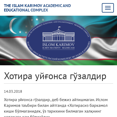
THE ISLAM KARIMOV ACADEMIC AND
EDUCATIONAL COMPLEX
Хотира уйғонса гўзалдир
14.03.2018
Хотира уйғонса гўзалдир, деб бежиз айтишмаган. Ислом
Каримов таъбири билан айтганда «­­Хотирасиз баркамол
киши бўлмаганидек, ўз тарихини билмаган халқнинг
келажаги ҳам бўлмайди».