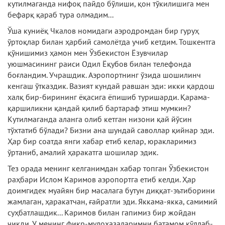
кутилмаганда нифоқ пайдо бўлиши, қон тўкилишига мен
бефарқ қараб тура олмадим...
Ўша куниёқ Чкалов номидаги аэродромдан бир гуруҳ
ўртоқлар билан ҳарбий самолётда учиб кетдим. Тошкентга
қўнишимиз ҳамон мен Ўзбекистон Ёзувчилар
уюшмасининг раиси Одил Ёқубов билан телефонда
боғландим. Учрашдик. Аэропортнинг ўзида шошилинч
кенгаш ўтказдик. Вазият кундай равшан эди: икки қардош
халқ бир-бирининг ёқасига ёпишиб туришарди. Қарама-
қаршиликни қандай қилиб бартараф этиш мумкин?
Кутилмаганда аланга олиб кетган низони қай йўсин
тўхтатиб бўлади? Бизни ана шундай саволлар қийнар эди.
Ҳар бир соатда янги хабар етиб келар, юракларимиз
ўртаниб, амалий ҳаракатга шошилар эдик.
Тез орада менинг келганимдан хабар топган Ўзбекистон
раҳбари Ислом Каримов аэропортга етиб келди. Ҳар
доимгидек муайян бир масалага бутун диққат-эътиборини
жамлаган, ҳаракатчан, ғайратли эди. Яккама-якка, самимий
суҳбатлашдик... Каримов билан гапимиз бир жойдан
чиқди. У менинг фикр-мулоҳазаларимни батамом қўллаб-