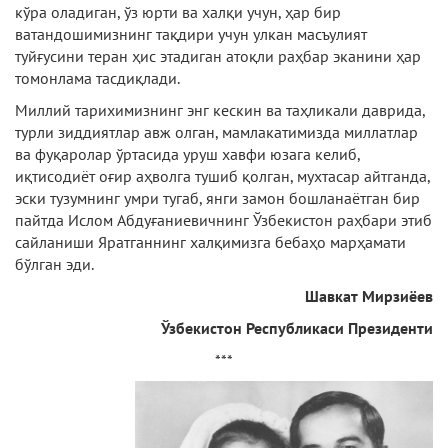
кўра оладиган, ўз юрти ва халқи учун, ҳар бир
ватандошимизнинг тақдири учун улкан масъулият
туйғусини теран ҳис этадиган атоқли раҳбар эканини ҳар
томонлама тасдиқлади.
Миллий тарихимизнинг энг кескин ва таҳликали даврида,
турли зиддиятлар авж олган, мамлакатимизда миллатлар
ва фуқаролар ўртасида уруш хавфи юзага келиб,
иқтисодиёт оғир аҳволга тушиб қолган, мухтасар айтганда,
эски тузумнинг умри тугаб, янги замон бошланаётган бир
пайтда Ислом Абдуғаниевичнинг Ўзбекистон раҳбари этиб
сайланиши Яратганнинг халқимизга бебаҳо марҳамати
бўлган эди.
Шавкат Мирзи
ё
ев
Ў
збекистон Республикаси Президенти
***