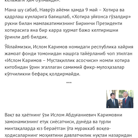
Мана шу сабаб, Наврўз айёми ҳамда 9 май – Хотира ва
қадрлаш кунларига бағишлаб, «Хотира уйғонса гўзалдир»
рукни билан мамлакатимизнинг Биринчи Президенти
хотирасига яна бир карра ҳурмат бажо келтиришни
ўринли деб билдик.
Ўйлаймизки, Ислом Каримов номидаги республика хайрия
жамоат фонди томонидан нашрга тайёрланиб чоп этилган
«Ислом Каримов – Мустақиллик асосчиси» номли хотира
китобидан ўрин эгаллаган самимий фикр-мулоҳазалар
кўпчиликни бефарқ қолдирмайди.
***
Вақт ва ҳаётнинг ўзи Ислом Абдуғаниевич Каримовни
замонамизнинг етук сиёсатчиси, дунёда ва турли
минтақаларда юз бераётган ўта мураккаб воқеа-
ҳодисаларнинг моҳиятини давлатчилик нуқтаи назаридан