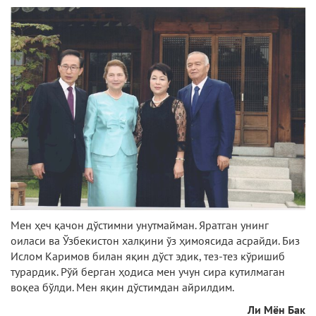
Мен ҳеч қачон дўстимни унутмайман. Яратган унинг
оиласи ва Ўзбекистон халқини ўз ҳимоясида асрайди. Биз
Ислом Каримов билан яқин дўст эдик, тез-тез кўришиб
турардик. Рўй берган ҳодиса мен учун сира кутилмаган
воқеа бўлди. Мен яқин дўстимдан айрилдим.
Ли Мён Бак