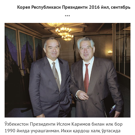
Корея Республикаси Президенти 2016 йил, сентябрь
***
Ўзбекистон Президенти Ислом Каримов билан илк бор
1990 йилда учрашганман. Икки қардош халқ ўртасида