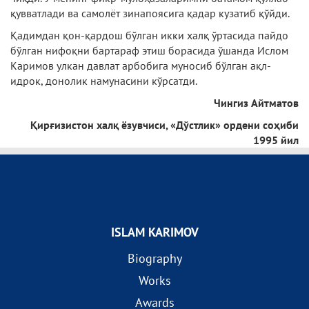
қувватлади ва самолёт зинапоясига қадар кузатиб қўйди.
Қадимдан қон-қардош бўлган икки халқ ўртасида пайдо
бўлган нифоқни бартараф этиш борасида ўшанда Ислом
Каримов улкан давлат арбобига муносиб бўлган ақл-
идрок, донолик намунасини кўрсатди.
Чингиз Айтматов
Қирғизистон халқ ёзувчиси, «Дўстлик» ордени соҳиби
1995 йил
ISLAM KARIMOV
Biography
Works
Awards