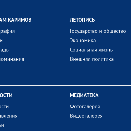
АМ КАРИМОВ
ЛЕТОПИСЬ
графия
Государство и общество
ды
Экономика
рады
Социальная жизнь
поминания
Внешняя политика
ОСТИ
МEДИАТEКА
ости
Фотогалерея
явления
Видеогалерея
ьи