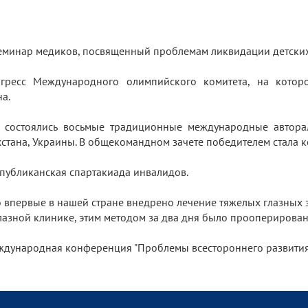
 семинар медиков, посвященный проблемам ликвидации детск
онгресс Международного олимпийского комитета, на кот
на.
 состоялись восьмые традиционные международные авторалл
ахстана, Украины. В общекомандном зачете победителем стала 
еспубликанская спартакиада инвалидов.
о впервые в нашей стране внедрено лечение тяжелых глазных 
лазной клинике, этим методом за два дня было прооперирова
еждународная конференция "Проблемы всестороннего развития 