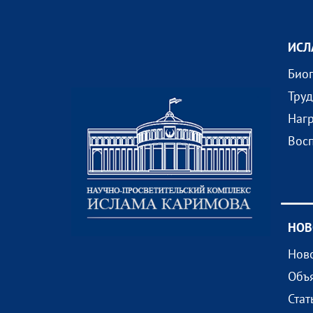
ИСЛ
Био
Тру
Наг
Вос
НОВ
Нов
Объ
Стат