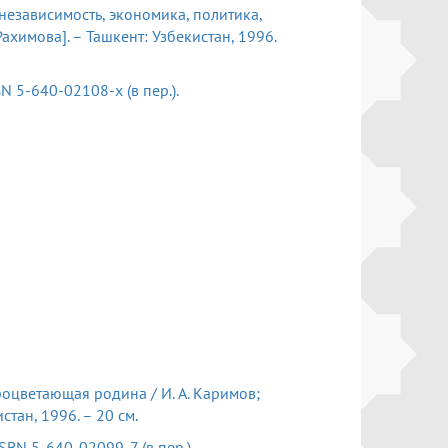
 независимость, экономика, политика,
.Рахимова]. – Ташкент: Узбекистан, 1996.
ISBN 5-640-02108-х (в пер.).
оцветающая родина / И. А. Каримов;
истан, 1996. – 20 см.
 – ISBN 5-640-02099-7 (в пер.).