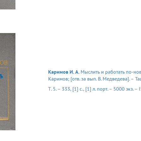
Каримов И. А.
Мыслить и работать по-нов
Каримов; [отв. за вып. В. Медведева]. – Та
Т. 5. – 333, [1] с., [1] л. порт. – 5000 экз.