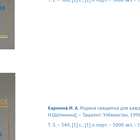
Каримов И. А.
Родина священна для каждог
Н.Щетинина]. – Ташкент: Узбекистан, 1996
Т. 3. – 349, [1] с., [1] л. порт. – 5000 экз.