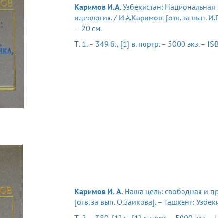
Каримов И.А
. Узбекистан: Национальная
идеология. / И.А.Каримов; [отв. за вып. И
– 20 см.
Т. 1. – 349 б., [1] в. портр. – 5000 экз. – 
Каримов И. А.
Наша цель: свободная и пр
[отв. за вып. О.Зайкова]. – Ташкент: Узбек
Т. 2. – 380, [1] с., [1] л. порт. – 5000 экз.