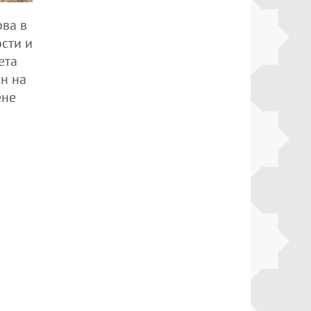
ва в
сти и
ета
н на
ене