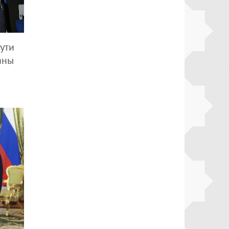
ути
аны