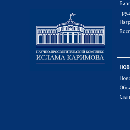
Био
Тру
Наг
Вос
НОВ
Нов
Объ
Стат