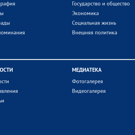
графия
Государство и общество
ды
Экономика
рады
Социальная жизнь
поминания
Внешняя политика
ОСТИ
МEДИАТEКА
ости
Фотогалерея
явления
Видеогалерея
ьи