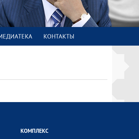
МEДИАТEКА
КОНТАКТЫ
КОМПЛEКС