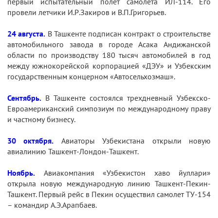
первый испытательный полет самолета ИЛ-114. Его
провели летчики И.Р.Закиров и В.П.Григорьев.
24 августа.
В Ташкенте подписан контракт о строительстве
автомобильного завода в городе Асака Андижанской
области по производству 180 тысяч автомобилей в год
между южнокорейской корпорацией «ДЭУ» и Узбекским
государственным концерном «Автосельхозмаш».
Сентябрь.
В Ташкенте состоялся трехдневный Узбекско-
Евроамериканский симпозиум по международному праву
и частному бизнесу.
30 октября.
Авиаторы Узбекистана открыли новую
авиалинию Ташкент-Лондон-Ташкент.
Ноябрь.
Авиакомпания «Узбекистон хаво йуллари»
открыла новую международную линию Ташкент-Пекин-
Ташкент. Первый рейс в Пекин осуществил самолет ТУ-154
– командир А.Э.Арапбаев.