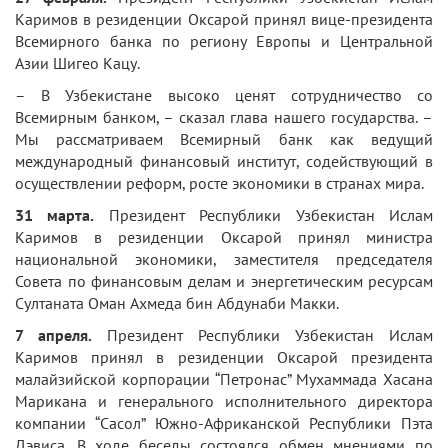
Каримов в резиденции Оксарой принял вице-президента
Всемирного банка по региону Европы и Центральной
Азии Шигео Кацу.
– В Узбекистане высоко ценят сотрудничество со
Всемирным банком, – сказал глава нашего государства. –
Мы рассматриваем Всемирный банк как ведущий
международный финансовый институт, содействующий в
осуществлении реформ, росте экономики в странах мира.
31 марта.
Президент Республики Узбекистан Ислам
Каримов в резиденции Оксарой принял министра
национальной экономики, заместителя председателя
Совета по финансовым делам и энергетическим ресурсам
Султаната Оман Ахмеда бин Абдунаби Макки.
7 апреля.
Президент Республики Узбекистан Ислам
Каримов принял в резиденции Оксарой президента
малайзийской корпорации “Петронас” Мухаммада Хасана
Марикана и генерального исполнительного директора
компании “Сасол” Южно-Африканской Республики Пэта
Дэвиса. В ходе беседы состоялся обмен мнениями по