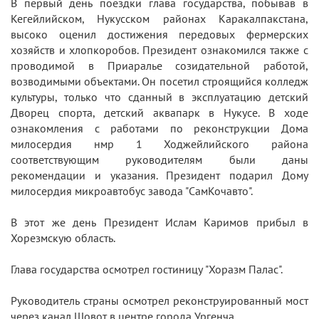
В первый день поездки глава государства, побывав в
Кегейлийском, Нукусском районах Каракалпакстана,
высоко оценил достижения передовых фермерских
хозяйств и хлопкоробов. Президент ознакомился также с
проводимой в Приаралье созидательной работой,
возводимыми объектами. Он посетил строящийся колледж
культуры, только что сданный в эксплуатацию детский
Дворец спорта, детский аквапарк в Нукусе. В ходе
ознакомления с работами по реконструкции Дома
милосердия нмр 1 Ходжейлийского района
соответствующим руководителям были даны
рекомендации и указания. Президент подарил Дому
милосердия микроавтобус завода "СамКочавто".
В этот же день Президент Ислам Каримов прибыл в
Хорезмскую область.
Глава государства осмотрел гостиницу "Хоразм Палас".
Руководитель страны осмотрел реконструированный мост
через канал Шовот в центре города Ургенча.