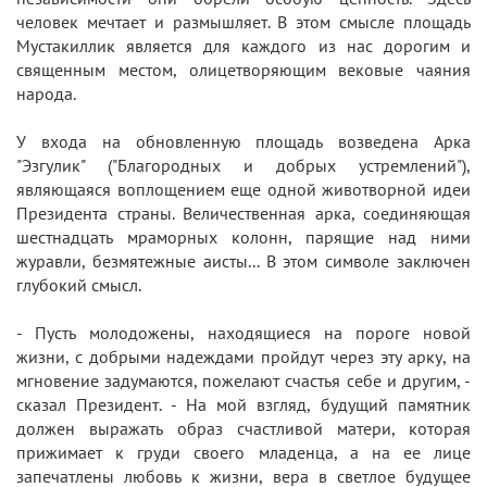
человек мечтает и размышляет. В этом смысле площадь
Мустакиллик является для каждого из нас дорогим и
священным местом, олицетворяющим вековые чаяния
народа.
У входа на обновленную площадь возведена Арка
"Эзгулик" ("Благородных и добрых устремлений"),
являющаяся воплощением еще одной животворной идеи
Президента страны. Величественная арка, соединяющая
шестнадцать мраморных колонн, парящие над ними
журавли, безмятежные аисты... В этом символе заключен
глубокий смысл.
- Пусть молодожены, находящиеся на пороге новой
жизни, с добрыми надеждами пройдут через эту арку, на
мгновение задумаются, пожелают счастья себе и другим, -
сказал Президент. - На мой взгляд, будущий памятник
должен выражать образ счастливой матери, которая
прижимает к груди своего младенца, а на ее лице
запечатлены любовь к жизни, вера в светлое будущее