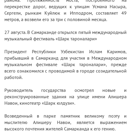
района. Протяженность моста, построенного на
перекрестке дорог, ведущих к улицам Усмана Насыра,
Сергели, рынкам Куйлюк и Ипподром, составляет 49
метров, а возвели его за три с половиной месяца.
27 августа. В Самарканде открылся пятый международный
музыкальный фестиваль «Шарк тароналари»
Президент Республики Узбекистан Ислам Каримов,
прибывший в Самарканд для участия в Международном
музыкальном фестивале «Шарк тароналари», прежде
всего ознакомился с проводимой в городе созидательной
работой.
Руководитель государства осмотрел новые и
реконструированные здания на улице имени Алишера
Навои, кинотеатр «Шарк юлдузи».
Возведенный в парке памятник великому поэту и
мыслителю Алишеру Навои, является выражением
высокого почтения жителей Самарканда к его гению.