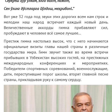
“Серқуёш ҳур ўлкам, элга бахт, нажот,
Сен ўзинг дўстларга йўлдош, меҳрибон!..”
Вот уже 32 года под звуки этих дорогих всем нам строк и
мелодии наш народ встречает каждый новый день.
Величественные аккорды гимна прибавляют сил,
пробуждают в человеке всё самое лучшее…
Престиж гимна настолько высок, что с него начинаются
официальные визиты главы нашей страны в различные
государства мира. Гимн звучит также во время встречи
прибывших в Узбекистан высоких гостей, на престижных
международных конференциях и мероприятиях.
Победители спортивных соревнований, военнослужащие,
дети, переступившие порог школы, вторят главной песне
страны, прикладывая руку к самому сердцу.