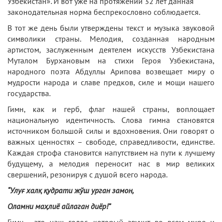
Узбекистан». И вот уже на протяжении 32 лет данная
законодательная норма беспрекословно соблюдается.
В тот же день были утверждены текст и музыка звуковой
символики страны. Мелодия, созданная народным
артистом, заслуженным деятелем искусств Узбекистана
Муталом Бурхановым на стихи Героя Узбекистана,
народного поэта Абдуллы Арипова возвещает миру о
мудрости народа и славе предков, силе и мощи нашего
государства.
Гимн, как и герб, флаг нашей страны, воплощает
национальную идентичность. Слова гимна становятся
источником большой силы и вдохновения. Они говорят о
важных ценностях – свободе, справедливости, единстве.
Каждая строфа становится напутствием на пути к лучшему
будущему, а мелодия переносит нас в мир великих
свершений, резонируя с душой всего народа.
“Улуғ халқ қудрати жўш урган замон,
Оламни маҳлиё айлаган диёр!”