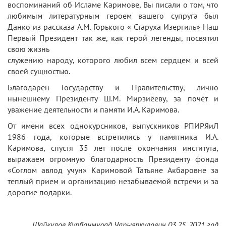
воспоминаний об Исламе Каримове, Вы писали о том, что
любимым литературным героем вашего супруга был
Данко из рассказа А.М. Горького « Старуха Изергиль» Наш
Первый Президент так же, как герой легенды, посвятил
свою жизнь
служению народу, которого любил всем сердцем и всей
своей сущностью.
Благодарен Государству и Правительству, лично
нынешнему Президенту Ш.М. Мирзиёеву, за почёт и
уважение деятельности и памяти И.А. Каримова.
От имени всех однокурсников, выпускников РПИРЯиЛ
1986 года, которые встретились у памятника И.А.
Каримова, спустя 35 лет после окончания института,
выражаем огромную благодарность Президенту фонда
«Соглом авлод учун» Каримовой Татьяне Акбаровне за
теплый прием и организацию незабываемой встречи и за
дорогие подарки.
Шайкулов Курбанмурад Чарыяркулович 03.25. 2021 год