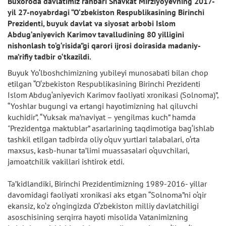
Buxoroda davlatimiz rahbari Shavkat Mirziyoyevning 2017-
yil 27-noyabrdagi “O‘zbekiston Respublikasining Birinchi
Prezidenti, buyuk davlat va siyosat arbobi Islom
Abdug‘aniyevich Karimov tavalludining 80 yilligini
nishonlash to‘g‘risida”gi qarori ijrosi doirasida madaniy-
ma’rifiy tadbir o‘tkazildi.
Buyuk Yo‘lboshchimizning yubileyi munosabati bilan chop
etilgan “O‘zbekiston Respublikasining Birinchi Prezidenti
Islom Abdug‘aniyevich Karimov faoliyati xronikasi (Solnoma)”,
“Yoshlar bugungi va ertangi hayotimizning hal qiluvchi
kuchidir”, “Yuksak ma’naviyat – yengilmas kuch” hamda
"Prezidentga maktublar” asarlarining taqdimotiga bag‘ishlab
tashkil etilgan tadbirda oliy o‘quv yurtlari talabalari, o‘rta
maxsus, kasb-hunar ta’limi muassasalari o‘quvchilari,
jamoatchilik vakillari ishtirok etdi.
Ta’kidlandiki, Birinchi Prezidentimizning 1989-2016- yillar
davomidagi faoliyati xronikasi aks etgan “Solnoma”ni o‘qir
ekansiz, ko‘z o‘ngingizda O‘zbekiston milliy davlatchiligi
asoschisining serqirra hayoti misolida Vatanimizning