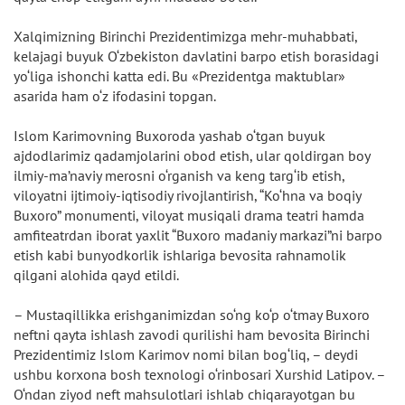
Xalqimizning Birinchi Prezidentimizga mehr-muhabbati,
kelajagi buyuk O‘zbekiston davlatini barpo etish borasidagi
yo‘liga ishonchi katta edi. Bu «Prezidentga maktublar»
asarida ham o‘z ifodasini topgan.
Islom Karimovning Buxoroda yashab o‘tgan buyuk
ajdodlarimiz qadamjolarini obod etish, ular qoldirgan boy
ilmiy-ma’naviy merosni o‘rganish va keng targ‘ib etish,
viloyatni ijtimoiy-iqtisodiy rivojlantirish, “Ko‘hna va boqiy
Buxoro” monumenti, viloyat musiqali drama teatri hamda
amfiteatrdan iborat yaxlit “Buxoro madaniy markazi”ni barpo
etish kabi bunyodkorlik ishlariga bevosita rahnamolik
qilgani alohida qayd etildi.
– Mustaqillikka erishganimizdan so‘ng ko‘p o‘tmay Buxoro
neftni qayta ishlash zavodi qurilishi ham bevosita Birinchi
Prezidentimiz Islom Karimov nomi bilan bog‘liq, – deydi
ushbu korxona bosh texnologi o‘rinbosari Xurshid Latipov. –
O‘ndan ziyod neft mahsulotlari ishlab chiqarayotgan bu