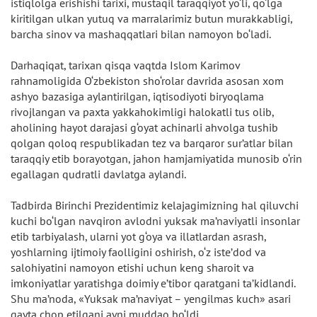
istiqlolga erishishi tarixi, mustaqil taraqqiyot yo‘li, qo‘lga
kiritilgan ulkan yutuq va marralarimiz butun murakkabligi,
barcha sinov va mashaqqatlari bilan namoyon bo‘ladi.
Darhaqiqat, tarixan qisqa vaqtda Islom Karimov
rahnamoligida O‘zbekiston sho‘rolar davrida asosan xom
ashyo bazasiga aylantirilgan, iqtisodiyoti biryoqlama
rivojlangan va paxta yakkahokimligi halokatli tus olib,
aholining hayot darajasi g‘oyat achinarli ahvolga tushib
qolgan qoloq respublikadan tez va barqaror sur’atlar bilan
taraqqiy etib borayotgan, jahon hamjamiyatida munosib o‘rin
egallagan qudratli davlatga aylandi.
Tadbirda Birinchi Prezidentimiz kelajagimizning hal qiluvchi
kuchi bo‘lgan navqiron avlodni yuksak ma’naviyatli insonlar
etib tarbiyalash, ularni yot g‘oya va illatlardan asrash,
yoshlarning ijtimoiy faolligini oshirish, o‘z iste’dod va
salohiyatini namoyon etishi uchun keng sharoit va
imkoniyatlar yaratishga doimiy e’tibor qaratgani ta’kidlandi.
Shu ma’noda, «Yuksak ma’naviyat – yengilmas kuch» asari
qayta chop etilgani ayni muddao bo‘ldi.