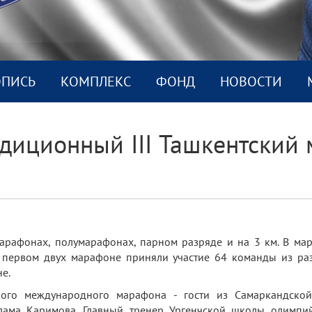
ОПИСЬ
КОМПЛEКС
ФОНД
НОВОСТИ
адиционный III Ташкентски
арафонах, полумарафонах, парном разряде и на 3 км. В ма
в первом двух марафоне приняли участие 64 команды из ра
е.
ского международного марафона - гости из Самаркандской
ама Каримова. Главный тренер Ургенчской школы олимпий