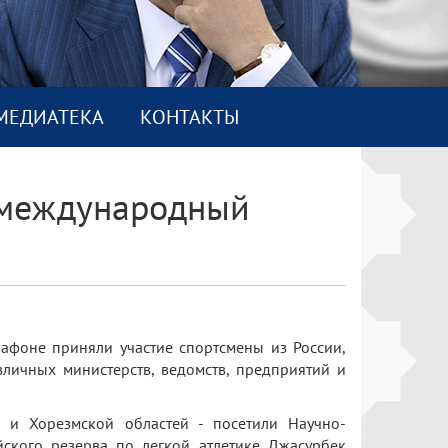
МEДИАТEКА
КОНТАКТЫ
й международный
рафоне приняли участие спортсмены из России,
зличных министерств, ведомств, предприятий и
 и Хорезмской областей - посетили Научно-
ского резерва по легкой атлетике Джасурбек