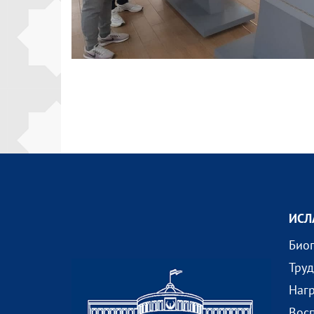
ИСЛ
Био
Тру
Наг
Вос