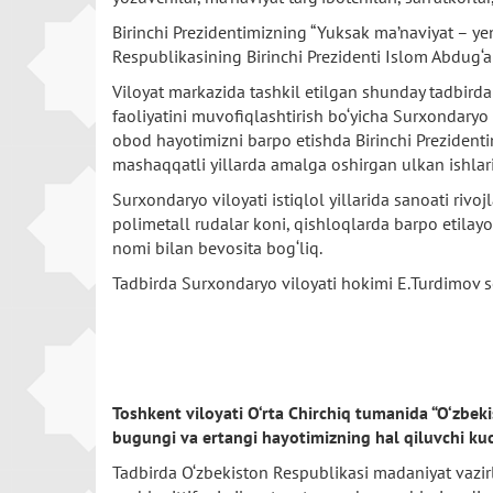
Birinchi Prezidentimizning “Yuksak ma’naviyat – yen
Respublikasining Birinchi Prezidenti Islom Abdug‘a
Viloyat markazida tashkil etilgan shunday tadbirda 
faoliyatini muvofiqlashtirish bo‘yicha Surxondaryo
obod hayotimizni barpo etishda Birinchi Prezidenti
mashaqqatli yillarda amalga oshirgan ulkan ishlari,
Surxondaryo viloyati istiqlol yillarida sanoati r
polimetall rudalar koni, qishloqlarda barpo etilayo
nomi bilan bevosita bog‘liq.
Tadbirda Surxondaryo viloyati hokimi E.Turdimov s
Toshkent viloyati O‘rta Chirchiq tumanida “O‘zbeki
bugungi va ertangi hayotimizning hal qiluvchi kuc
Tadbirda O‘zbekiston Respublikasi madaniyat vazirli