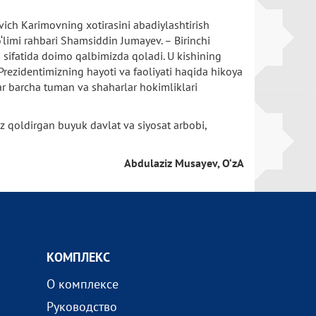
vich Karimovning xotirasini abadiylashtirish
bo‘limi rahbari Shamsiddin Jumayev. – Birinchi
n sifatida doimo qalbimizda qoladi. U kishining
 Prezidentimizning hayoti va faoliyati haqida hikoya
lar barcha tuman va shaharlar hokimliklari
s iz qoldirgan buyuk davlat va siyosat arbobi,
Abdulaziz Musayev, O‘zA
КОМПЛEКС
О комплексе
Руководство