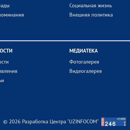
рады
Социальная жизнь
поминания
Внешняя политика
ОСТИ
МEДИАТEКА
ости
Фотогалерея
явления
Видеогалерея
ьи
© 2026 Разработка Центра "UZINFOCOM"