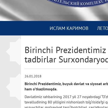
ИСЛАМ КАРИМОВ
ЛЕТ
Birinchi Prezidentimiz
tadbirlar Surxondaryo
26.01.2018
Birinchi Prezidentimiz, buyuk davlat va siyosat ar
ham o‘tkazilmoqda.
Davlatimiz rahbarining 2017 yil 27 noyabrdagi “O‘z
tavalludining 80 yilligini nishonlash to‘g‘risida”gi q
yozuvchilar, ma’naviyat targ‘ibotchilari, san’atkorla