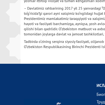
yoshlar ittifoqi viloyat va tuman kengashlari xodiml
– Davlatimiz rahbarining 2017 yil 25 yanvardagi “O
to‘g‘risida”gi qarori ayni xalqimiz ko‘nglidagi hujj
Prezidentimiz mamlakatimiz taraqqiyoti va xalqimiz 
hayoti va faoliyati barchamizga, ayniqsa, yosh avlo
qilishi bilan qadrlidir. O‘zbekiston matbuot va axb
tomonidan joylarga davlat va jamoat tashkilotlari, 
Tadbirda o‘zining serqirra siyosiy faoliyati, olijano
O‘zbekiston Respublikasining Birinchi Prezidenti Is
ИСЛ
Био
Тру