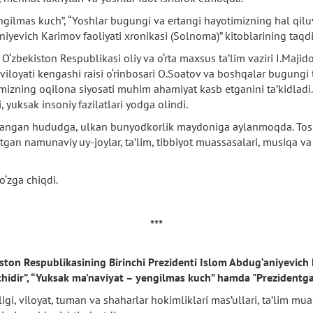
gilmas kuch”, “Yoshlar bugungi va ertangi hayotimizning hal qiluvc
niyevich Karimov faoliyati xronikasi (Solnoma)” kitoblarining taqd
O‘zbekiston Respublikasi oliy va o‘rta maxsus ta’lim vaziri I.Majido
 viloyati kengashi raisi o‘rinbosari O.Soatov va boshqalar bugung
mizning oqilona siyosati muhim ahamiyat kasb etganini ta’kidladi.
 yuksak insoniy fazilatlari yodga olindi.
ivojlangan hududga, ulkan bunyodkorlik maydoniga aylanmoqda. Tos
tgan namunaviy uy-joylar, ta’lim, tibbiyot muassasalari, musiqa va 
o‘zga chiqdi.
***
ston Respublikasining Birinchi Prezidenti Islom Abdug‘aniyevich 
hidir”, “Yuksak ma’naviyat – yengilmas kuch” hamda "Prezidentga 
gi, viloyat, tuman va shaharlar hokimliklari mas’ullari, ta’lim muas