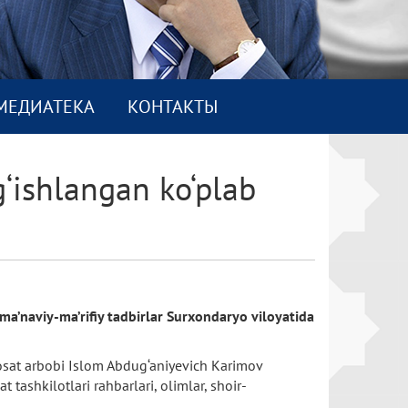
МEДИАТEКА
КОНТАКТЫ
g‘ishlangan ko‘plab
 ma’naviy-ma’rifiy tadbirlar Surxondaryo viloyatida
yosat arbobi Islom Abdug‘aniyevich Karimov
t tashkilotlari rahbarlari, olimlar, shoir-