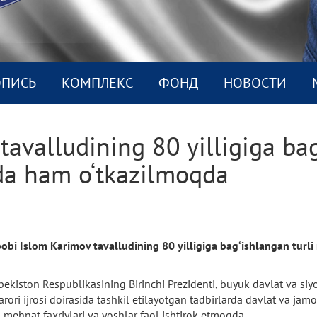
ОПИСЬ
КОМПЛEКС
ФОНД
НОВОСТИ
 tavalludining 80 yilligiga ba
da ham o‘tkazilmoqda
bobi Islom Karimov tavalludining 80 yilligiga bag‘ishlangan turli
bekiston Respublikasining Birinchi Prezidenti, buyuk davlat va si
arori ijrosi doirasida tashkil etilayotgan tadbirlarda davlat va jamoa
r, mehnat faxriylari va yoshlar faol ishtirok etmoqda.