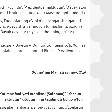
hi kuchidir”, “Prezidentga maktublar”, “O‘zbekiston
imoti ishtirokchilarda katta taassurot qoldirmoqda.
v, Fuqarolarning o‘zini o‘zi boshqarish organlari
i tinch-osoyishta va farovon turmushimiz, ozod va
 Buyuk davlat va siyosat arbobining og‘ir va
hguzar – Boysun – Qumqo‘rg‘on temir yo‘li, Xonjiza
bolalar sporti inshootlari Birinchi Prezidentimiz
Xolmo‘min Mamatrayimov, O‘zA
Karimov faoliyati xronikasi (Solnoma)”, “Yoshlar
maktublar” kitoblarining taqdimoti bo‘lib o‘tdi.
sasalari rahbarlari, shoir-yozuvchilar, O‘zbekiston