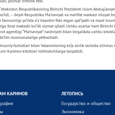
ari, yoshlar ishtirok etdi.
‘zbekiston Respublikasining Birinchi Prezidenti Islom Abdug‘aniye
at bo‘ldi, – deydi Respublika Ma’naviyat va ma’rifat markazi viloyat 
farovonligi yo‘lida o‘z hayotini fido etgan qat’iyatli va mard inso
dga ibrat maktabi bo‘lib xizmat qiladi. Ushbu asarlar ham Birinchi
orot agentligi “Ma’naviyat” nashriyoti bilan birgalikda ushbu kitob
ta’lim muassasalariga yetkaziladi.
b insoniy fazilatlari bilan Vatanimizning ko‘p asrlik tarixida o‘chma
lom Karimov kitoblari ishtirokchilarga tarqatildi.
АМ КАРИМОВ
ЛЕТОПИСЬ
графия
Государство и общество
ды
Экономика