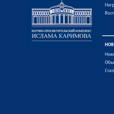
Наг
Вос
НОВ
Нов
Объ
Стат