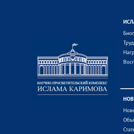
ИСЛ
Био
Тру
Наг
Вос
НОВ
Нов
Объ
Стат