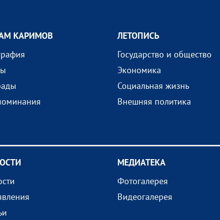
АМ КАРИМОВ
ЛЕТОПИСЬ
графия
Государство и общество
ды
Экономика
рады
Социальная жизнь
поминания
Внешняя политика
ОСТИ
МEДИАТEКА
ости
Фотогалерея
явления
Видеогалерея
ьи