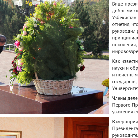
Вице-презид
добрыми сл
Узбекистан
отметил, чт
руководил 
принципиал
поколения,
мировоззре
Как известн
науки и об
и почетным
государств,
Университет
Члены деле
Первого Пр
уважения ег
В мероприя
Президента
руководите