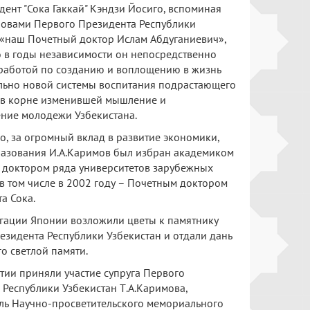
ент "Сока Гаккай" Кэндзи Йосиго, вспоминая
овами Первого Президента Республики
 «наш Почетный доктор Ислам Абдуганиевич»,
о в годы независимости он непосредственно
работой по созданию и воплощению в жизнь
ьно новой системы воспитания подрастающего
 в корне изменившей мышление и
ние молодежи Узбекистана.
о, за огромный вклад в развитие экономики,
разования И.А.Каримов был избран академиком
 доктором ряда университетов зарубежных
 в том числе в 2002 году – Почетным доктором
а Сока.
гации Японии возложили цветы к памятнику
езидента Республики Узбекистан и отдали дань
о светлой памяти.
тии приняли участие супруга Первого
 Республики Узбекистан Т.А.Каримова,
ль Научно-просветительского мемориального