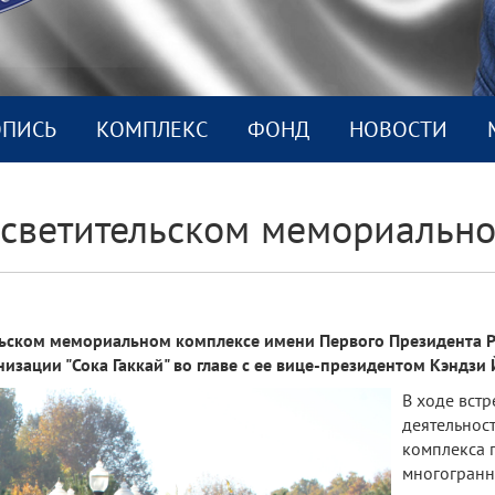
ОПИСЬ
КОМПЛEКС
ФОНД
НОВОСТИ
осветительском мемориальн
льском мемориальном комплексе имени Первого Президента 
низации "Сока Гаккай" во главе с ее вице-президентом Кэндзи 
В ходе вст
деятельнос
комплекса 
многогранн