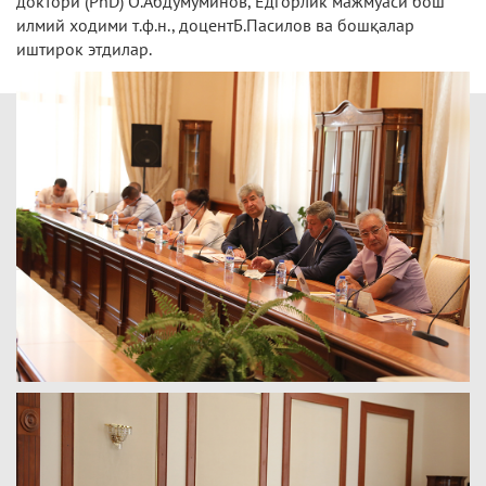
доктори (PhD) О.Абдумуминов, Ёдгорлик мажмуаси бош
илмий ходими т.ф.н., доцентБ.Пасилов ва бошқалар
иштирок этдилар.