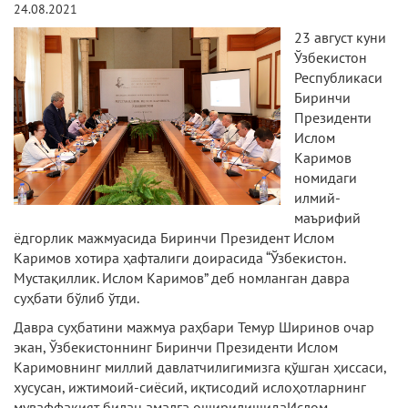
24.08.2021
23 август куни
Ўзбекистон
Республикаси
Биринчи
Президенти
Ислом
Каримов
номидаги
илмий-
маърифий
ёдгорлик мажмуасида Биринчи Президент Ислом
Каримов хотира ҳафталиги доирасида “Ўзбекистон.
Мустақиллик. Ислом Каримов” деб номланган давра
суҳбати бўлиб ўтди.
Давра суҳбатини мажмуа раҳбари Темур Ширинов очар
экан, Ўзбекистоннинг Биринчи Президенти Ислом
Каримовнинг миллий давлатчилигимизга қўшган ҳиссаси,
хусусан, ижтимоий-сиёсий, иқтисодий ислоҳотларнинг
муваффақият билан амалга оширилишидаИслом