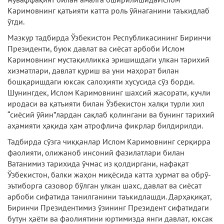
Каримовнинг қатъияти катта роль ўйнаганини таъкидлаб
ўтди.
Мазкур тадбирда Ўзбекистон Республикасининг Биринчи
Президенти, буюк давлат ва сиёсат арбоби Ислом
Каримовнинг мустақилликка эришишдаги улкан тарихий
хизматлари, давлат қуриш ва уни маҳорат билан
бошқаришдаги юксак салоҳияти хусусида сўз борди.
Шунингдек, Ислом Каримовнинг шахсий жасорати, кучли
иродаси ва қатъияти билан Ўзбекистон халқи турли хил
“сиёсий ўйин”лардан сақлаб қолингани ва бунинг тарихий
аҳамияти ҳақида ҳам атрофлича фикрлар билдирилди.
Тадбирда сўзга чиққанлар Ислом Каримовнинг серқирра
фаолияти, олижаноб инсоний фазилатлари билан
Ватанимиз тарихида ўчмас из қолдиргани, нафақат
Ўзбекистон, балки жаҳон миқёсида катта ҳурмат ва обрў-
эътиборга сазовор бўлган улкан шахс, давлат ва сиёсат
арбоби сифатида танилганини таъкидлашди. Дарҳақиқат,
Биринчи Президентимиз ўзининг Президент сифатидаги
бутун ҳаёти ва фаолиятини юртимизда янги давлат, юксак