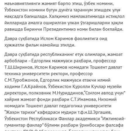
маънавиятлиянги жамият барпо этиш, ўзбек номини,
Ўзбекистон номини бутун дунёга тараннум этишдек улуғ
мақсадга бағишлади. Халқимиз мамлакатимизда истиқлол
йилларида амалга оширилган улкан ўзгаришларни ҳақли
равишда Биринчи Президентимиз номи билан боғлайди.
Давра суҳбатида Ислом Каримов фаолиятига оид
ҳужжатли фильм намойиш этилди.
Давра суҳбатида республиканинг етук олимлари, жамоат
арбоблари –Ёдгорлик мажмуаси раҳбари, профессор
Т.Ш.Ширинов, Ислом Каримов номидаги Тошкент давлат
техника университети ректори, профессор
С.М.Туробжонов, Ёдгорлик мажмуаси етакчи илмий
ходими Г.А.Крайнов, Ўзбекистон Қуролли Кучлар музейи
директори, полковник М.Нуриддинов,“Соғлом авлод учун”
хайрия жамоат фонди раҳбари С.Т.Инамова, Низомий
номидаги Тошкент давлат педагогика университети
“Жаҳон тарихи” кафедраси мудири т.ф.н.Ш.Эргашев,
Ўзбекистон Республикаси Фанлар академияси “Ижтимоий-
гуманитар фанлар” бўлими раҳбари ўринбосари фалсафа