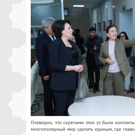
Очевидно, что скрепами этих уз были контакт
многополярный мир сделать единым, где главн