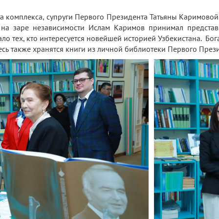
 комплекса, супруги Первого Президента Татьяны Каримовой 
х на заре независимости Ислам Каримов принимал представ
ало тех, кто интересуется новейшей историей Узбекистана. Бо
есь также хранятся книги из личной библиотеки Первого През