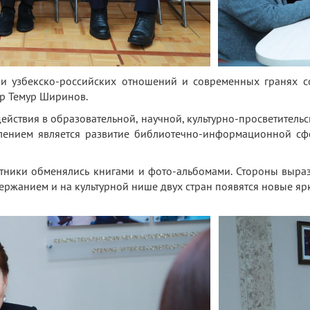
ии узбекско-российских отношений и современных гранях 
ор Темур Ширинов.
йствия в образовательной, научной, культурно-просветительск
влением является развитие библиотечно-информационной сф
стники обменялись книгами и фото-альбомами. Стороны выра
ержанием и на культурной нише двух стран появятся новые яр