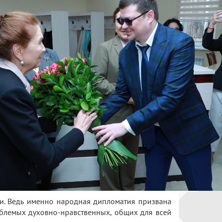
зи. Ведь именно народная дипломатия призвана
ыблемых духовно-нравственных, общих для всей