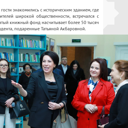
гости знакомились с историческим зданием, где
ителей широкой общественности, встречался с
гатый книжный фонд насчитывает более 50 тысяч
идента, подаренные Татьяной Акбаровной.