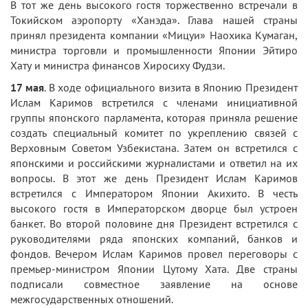
В тот же день высокого гостя торжественно встречали в
Токийском аэропорту «Ханэда». Глава нашей страны
принял президента компании «Мицуи» Наохика Кумаган,
министра торговли и промышленности Японии Эйтиро
Хату и министра финансов Хиросиху Фудзи.
17 мая
. В ходе официального визита в Японию Президент
Ислам Каримов встретился с членами инициативной
группы японского парламента, которая приняла решение
создать специальный комитет по укреплению связей с
Верховным Советом Узбекистана. Затем он встретился с
японскими и российскими журналистами и ответил на их
вопросы. В этот же день Президент Ислам Каримов
встретился с Императором Японии Акихито. В честь
высокого гостя в Императорском дворце был устроен
банкет. Во второй половине дня Президент встретился с
руководителями ряда японских компаний, банков и
фондов. Вечером Ислам Каримов провел переговоры с
премьер-министром Японии Цутому Хата. Две страны
подписали совместное заявление на основе
межгосударственных отношений.