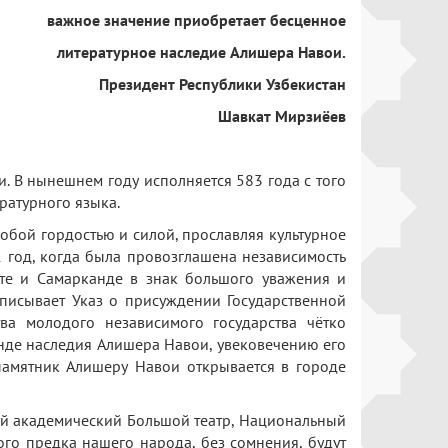
риобретает бесценное
ледие Алишера Навои.
блики Узбекистан
т Мирзиёев
 В нынешнем году исполняется 583 года с того
ратурного языка.
ой гордостью и силой, прославляя культурное
1 год, когда была провозглашена независимость
нте и Самарканде в знак большого уважения и
писывает Указ о присуждении Государственной
ва молодого независимого государства чётко
анде наследия Алишера Навои, увековечению его
памятник Алишеру Навои открывается в городе
 академический Большой театр, Национальный
кого предка нашего народа, без сомнения, будут