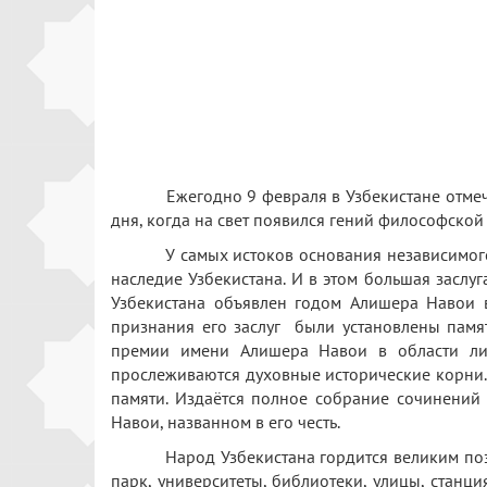
Ежегодно 9 февраля в Узбекистане отме
дня, когда на свет появился гений философской
У самых истоков основания независимого гос
наследие Узбекистана. И в этом большая заслу
Узбекистана объявлен годом Алишера Навои в
признания его заслуг были установлены памя
премии имени Алишера Навои в области лите
прослеживаются духовные исторические корни. 
памяти. Издаётся полное собрание сочинений
Навои, названном в его честь.
Народ Узбекистана гордится великим поэтом
парк, университеты, библиотеки, улицы, станци