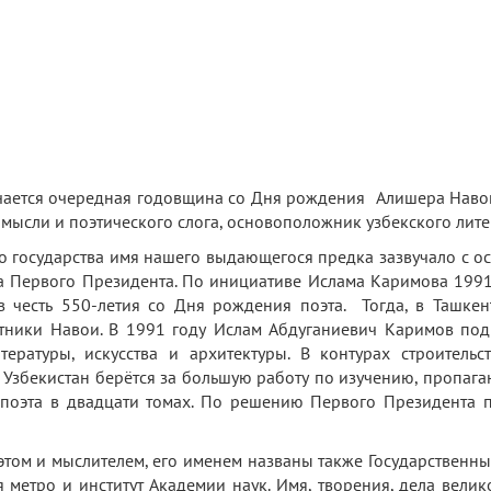
важное значение п
литературное нас
Президент Респу
Шавка
чается очередная годовщина со Дня рождения Алишера Навои.
 мысли и поэтического слога, основоположник узбекского лите
ударства имя нашего выдающегося предка зазвучало с особ
га Первого Президента. По инициативе Ислама Каримова 199
 честь 550-летия со Дня рождения поэта. Тогда, в Ташке
тники Навои. В 1991 году Ислам Абдуганиевич Каримов под
ратуры, искусства и архитектуры. В контурах строительст
Узбекистан берётся за большую работу по изучению, пропаг
 поэта в двадцати томах. По решению Первого Президента 
 и мыслителем, его именем названы также Государственный
я метро и инс­титут Академии наук. Имя, творения, дела вели