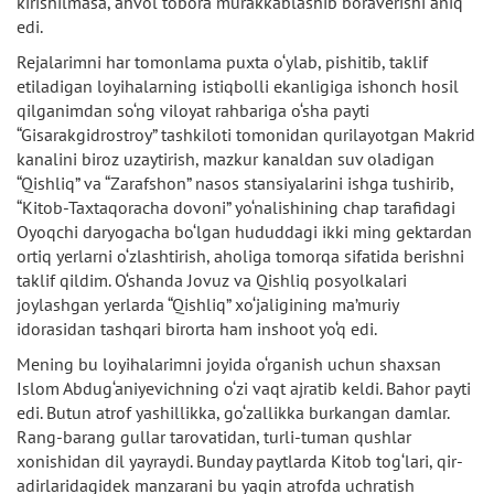
kirishilmasa, ahvol tobora murakkablashib boraverishi aniq
edi.
Rejalarimni har tomonlama puxta o‘ylab, pishitib, taklif
etiladigan loyihalarning istiqbolli ekanligiga ishonch hosil
qilganimdan so‘ng viloyat rahbariga o‘sha payti
“Gisarakgidrostroy” tashkiloti tomonidan qurilayotgan Makrid
kanalini biroz uzaytirish, mazkur kanaldan suv oladigan
“Qishliq” va “Zarafshon” nasos stansiyalarini ishga tushirib,
“Kitob-Taxtaqoracha dovoni” yo‘nalishining chap tarafidagi
Oyoqchi daryogacha bo‘lgan hududdagi ikki ming gektardan
ortiq yerlarni o‘zlashtirish, aholiga tomorqa sifatida berishni
taklif qildim. O‘shanda Jovuz va Qishliq posyolkalari
joylashgan yerlarda “Qishliq” xo‘jaligining ma’muriy
idorasidan tashqari birorta ham inshoot yo‘q edi.
Mening bu loyihalarimni joyida o‘rganish uchun shaxsan
Islom Abdug‘aniyevichning o‘zi vaqt ajratib keldi. Bahor payti
edi. Butun atrof yashillikka, go‘zallikka burkangan damlar.
Rang-barang gullar tarovatidan, turli-tuman qushlar
xonishidan dil yayraydi. Bunday paytlarda Kitob tog‘lari, qir-
adirlaridagidek manzarani bu yaqin atrofda uchratish