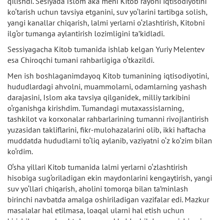
qilishdi. Sesiyada Islom aka meni Kitob rayoni iqtisodiyotini
ko‘tarish uchun tavsiya etganini, suv yo‘larini tartibga solish,
yangi kanallar chiqarish, lalmi yerlarni o‘zlashtirish, Kitobni
ilg‘or tumanga aylantirish lozimligini ta’kidladi.
Sessiyagacha Kitob tumanida ishlab kelgan Yuriy Melentev
esa Chiroqchi tumani rahbarligiga o‘tkazildi.
Men ish boshlaganimdayoq Kitob tumanining iqtisodiyotini,
hududlardagi ahvolni, muammolarni, odamlarning yashash
darajasini, Islom aka tavsiya qilganidek, milliy tarkibini
o‘rganishga kirishdim. Tumandagi mutaxassislarning,
tashkilot va korxonalar rahbarlarining tumanni rivojlantirish
yuzasidan takliflarini, fikr-mulohazalarini olib, ikki haftacha
muddatda hududlarni to‘liq aylanib, vaziyatni o‘z ko‘zim bilan
ko‘rdim.
O‘sha yillari Kitob tumanida lalmi yerlarni o‘zlashtirish
hisobiga sug‘oriladigan ekin maydonlarini kengaytirish, yangi
suv yo‘llari chiqarish, aholini tomorqa bilan ta’minlash
birinchi navbatda amalga oshiriladigan vazifalar edi. Mazkur
masalalar hal etilmasa, loaqal ularni hal etish uchun