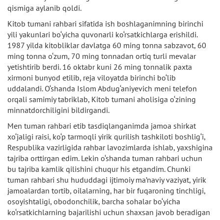
qismiga aylanib qoldi.
Kitob tumani rahbari sifatida ish boshlaganimning birinchi
yili yakunlari bo‘yicha quvonarli ko‘rsatkichlarga erishildi.
1987 yilda kitobliklar davlatga 60 ming tonna sabzavot, 60
ming tonna o‘zum, 70 ming tonnadan ortiq turli mevalar
yetishtirib berdi. 16 oktabr kuni 26 ming tonnalik paxta
xirmoni bunyod etilib, reja viloyatda birinchi bo‘lib
uddalandi. O‘shanda Islom Abdug‘aniyevich meni telefon
orqali samimiy tabriklab, Kitob tumani aholisiga o‘zining
minnatdorchiligini bildirgandi.
Men tuman rahbari etib tasdiqlanganimda jamoa shirkat
xo‘jaligi raisi, ko‘p tarmoqli yirik qurilish tashkiloti boshlig‘i,
Respublika vazirligida rahbar lavozimlarda ishlab, yaxshigina
tajriba orttirgan edim. Lekin o‘shanda tuman rahbari uchun
bu tajriba kamlik qilishini chuqur his etgandim. Chunki
tuman rahbari shu hududdagi ijtimoiy ma’naviy vaziyat, yirik
jamoalardan tortib, oilalarning, har bir fuqaroning tinchligi,
osoyishtaligi, obodonchilik, barcha sohalar bo‘yicha
ko‘rsatkichlarning bajarilishi uchun shaxsan javob beradigan