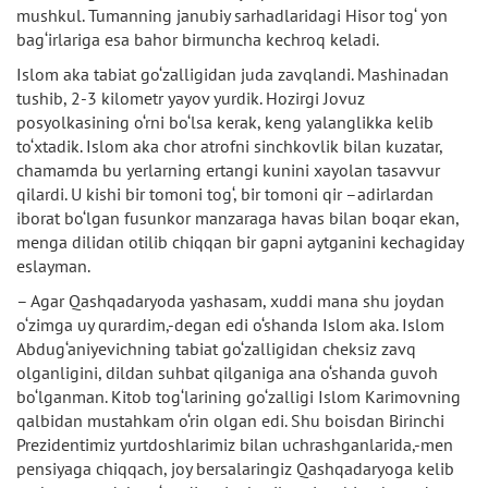
mushkul. Tumanning janubiy sarhadlaridagi Hisor tog‘ yon
bag‘irlariga esa bahor birmuncha kechroq keladi.
Islom aka tabiat go‘zalligidan juda zavqlandi. Mashinadan
tushib, 2-3 kilometr yayov yurdik. Hozirgi Jovuz
posyolkasining o‘rni bo‘lsa kerak, keng yalanglikka kelib
to‘xtadik. Islom aka chor atrofni sinchkovlik bilan kuzatar,
chamamda bu yerlarning ertangi kunini xayolan tasavvur
qilardi. U kishi bir tomoni tog‘, bir tomoni qir –adirlardan
iborat bo‘lgan fusunkor manzaraga havas bilan boqar ekan,
menga dilidan otilib chiqqan bir gapni aytganini kechagiday
eslayman.
– Agar Qashqadaryoda yashasam, xuddi mana shu joydan
o‘zimga uy qurardim,-degan edi o‘shanda Islom aka. Islom
Abdug‘aniyevichning tabiat go‘zalligidan cheksiz zavq
olganligini, dildan suhbat qilganiga ana o‘shanda guvoh
bo‘lganman. Kitob tog‘larining go‘zalligi Islom Karimovning
qalbidan mustahkam o‘rin olgan edi. Shu boisdan Birinchi
Prezidentimiz yurtdoshlarimiz bilan uchrashganlarida,-men
pensiyaga chiqqach, joy bersalaringiz Qashqadaryoga kelib