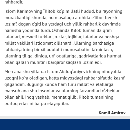
rahbardir.
Islom Karimovning “Kitob ko‘p millatli hudud, bu rayonning
murakkabligi shunda, bu masalaga alohida e’tibor berish
lozim”, degan o‘giti bu yerdagi uch yillik rahbarlik davrimda
hamisha yodimda turdi. O‘shanda Kitob tumanida qrim
tatarlari, mesxeti turklari, ruslar, tojiklar, tatarlar va boshqa
millat vakillari istiqomat qilishardi. Ularning barchasiga
rahbariyatning bir xil adolatli munosabatini ta’minlash,
ularning tiliga, diniga, urf-odatlariga, qadriyatlariga hurmat
bilan qarash muhitini barqaror saqlash lozim edi.
Men ana shu yillarda Islom Abdug‘aniyevichning nihoyatda
uzoqni ko‘ra oladigan, katta miqyosdagi rahbar sifatida kashf
qilgandim. Bugungi kunda ham turli millat va elatlarga
mansub ana shu insonlar va ularning farzandlari o‘zbeklar
bilan ahil, inoq yashab, mehnat qilib, Kitob tumanining
porloq ertasini barpo etayaptilar.
Komil Amirov