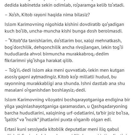
dedida kabinetda sekin odimlab, ro‘paramga kelib to‘xtadi.
– Xo‘sh, Kitob rayoni haqida nima bilasiz?
Islom Karimovning nigohida kishini dovdiratib qo‘yadigan
kuch bo‘lib, uncha-muncha kishi bunga dosh berolmasdi.
– “Kitob”da tanishlarim, do‘stlarim bor, xalqi mehnatkash,
bog‘dorchilik, dehqonchilik ancha rivojlangan, lekin tog‘li
hududlarda ahvol birmuncha murakkabroq,-dedim
fikrlarimni yig‘ishga harakat qilib.
– To‘g‘ri,-dedi Islom aka meni quvvatlab,-lekin men kutgan
asosiy gapni aytmadingiz. Kitob ko‘p millatli hudud, bu
rayonning murakkabligi ana shunda. Ishni dastlab ana shu
masalani o‘rganishdan boshlaysiz,-dedi.
Islom Karimovning viloyatni boshqarayotganiga endigina bir
yilga yaqinlashayotganiga qaramasdan, u Qashqadaryoning
barcha hududlarini, xalqining urf-odatlarini, ta’bir joiz bo‘lsa,
“qaltis” va “nozik” jihatlarini puxta o‘rganib olgan edi.
Ertasi kuni sessiyada kitoblik deputatlar meni iliq qabul