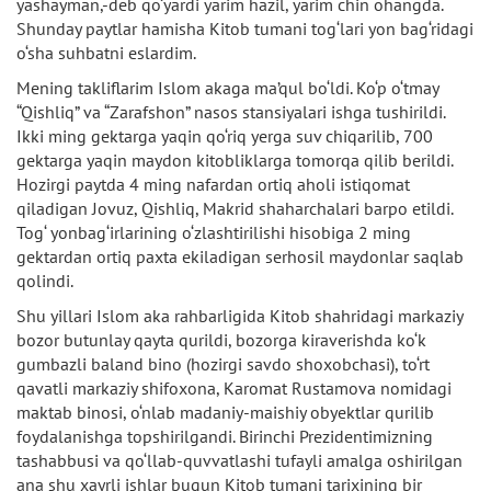
yashayman,-deb qo‘yardi yarim hazil, yarim chin ohangda.
Shunday paytlar hamisha Kitob tumani tog‘lari yon bag‘ridagi
o‘sha suhbatni eslardim.
Mening takliflarim Islom akaga ma’qul bo‘ldi. Ko‘p o‘tmay
“Qishliq” va “Zarafshon” nasos stansiyalari ishga tushirildi.
Ikki ming gektarga yaqin qo‘riq yerga suv chiqarilib, 700
gektarga yaqin maydon kitobliklarga tomorqa qilib berildi.
Hozirgi paytda 4 ming nafardan ortiq aholi istiqomat
qiladigan Jovuz, Qishliq, Makrid shaharchalari barpo etildi.
Tog‘ yonbag‘irlarining o‘zlashtirilishi hisobiga 2 ming
gektardan ortiq paxta ekiladigan serhosil maydonlar saqlab
qolindi.
Shu yillari Islom aka rahbarligida Kitob shahridagi markaziy
bozor butunlay qayta qurildi, bozorga kiraverishda ko‘k
gumbazli baland bino (hozirgi savdo shoxobchasi), to‘rt
qavatli markaziy shifoxona, Karomat Rustamova nomidagi
maktab binosi, o‘nlab madaniy-maishiy obyektlar qurilib
foydalanishga topshirilgandi. Birinchi Prezidentimizning
tashabbusi va qo‘llab-quvvatlashi tufayli amalga oshirilgan
ana shu xayrli ishlar bugun Kitob tumani tarixining bir