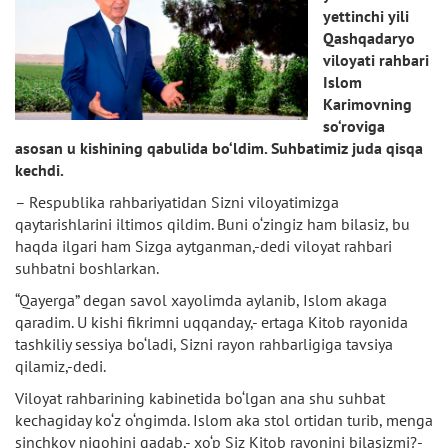
yettinchi yili
Qashqadaryo
viloyati rahbari
Islom
Karimovning
so‘roviga
asosan u kishining qabulida bo‘ldim. Suhbatimiz juda qisqa
kechdi.
– Respublika rahbariyatidan Sizni viloyatimizga
qaytarishlarini iltimos qildim. Buni o‘zingiz ham bilasiz, bu
haqda ilgari ham Sizga aytganman,-dedi viloyat rahbari
suhbatni boshlarkan.
“Qayerga” degan savol xayolimda aylanib, Islom akaga
qaradim. U kishi fikrimni uqqanday,- ertaga Kitob rayonida
tashkiliy sessiya bo‘ladi, Sizni rayon rahbarligiga tavsiya
qilamiz,-dedi.
Viloyat rahbarining kabinetida bo‘lgan ana shu suhbat
kechagiday ko‘z o‘ngimda. Islom aka stol ortidan turib, menga
sinchkov nigohini qadab,- xo‘p Siz Kitob rayonini bilasizmi?-