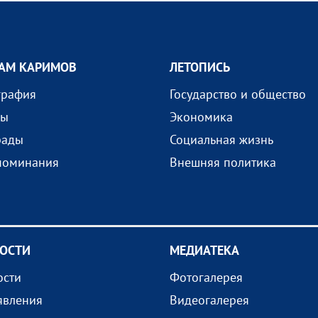
АМ КАРИМОВ
ЛЕТОПИСЬ
графия
Государство и общество
ды
Экономика
рады
Социальная жизнь
поминания
Внешняя политика
ОСТИ
МEДИАТEКА
ости
Фотогалерея
явления
Видеогалерея