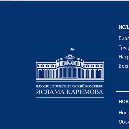
ИСЛ
Био
Тру
Наг
Вос
НОВ
Нов
Объ