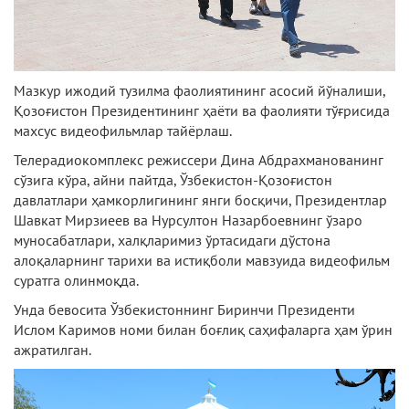
Мазкур ижодий тузилма фаолиятининг асосий йўналиши,
Қозоғистон Президентининг ҳаёти ва фаолияти тўғрисида
махсус видеофильмлар тайёрлаш.
Телерадиокомплекс режиссери Дина Абдрахманованинг
сўзига кўра, айни пайтда, Ўзбекистон-Қозоғистон
давлатлари ҳамкорлигининг янги босқичи, Президентлар
Шавкат Мирзиеев ва Нурсултон Назарбоевнинг ўзаро
муносабатлари, халқларимиз ўртасидаги дўстона
алоқаларнинг тарихи ва истиқболи мавзуида видеофильм
суратга олинмоқда.
Унда бевосита Ўзбекистоннинг Биринчи Президенти
Ислом Каримов номи билан боғлиқ саҳифаларга ҳам ўрин
ажратилган.