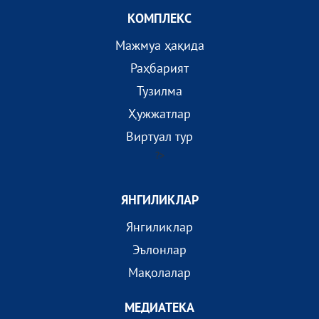
КОМПЛEКС
Мажмуа ҳақида
Раҳбарият
Тузилма
Ҳужжатлар
Виртуал тур
?>
ЯНГИЛИКЛАР
Янгиликлар
Эълонлар
Мақолалар
МEДИАТEКА