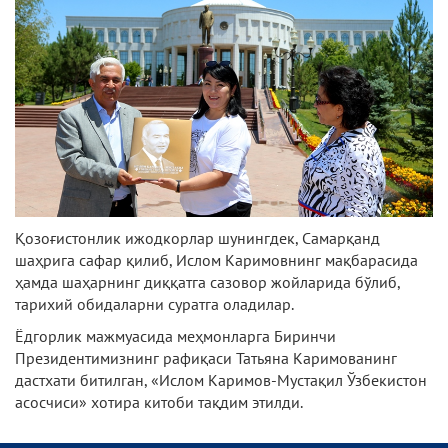
Қозоғистонлик ижодкорлар шунингдек, Самарқанд
шаҳрига сафар қилиб, Ислом Каримовнинг мақбарасида
ҳамда шаҳарнинг диққатга сазовор жойларида бўлиб,
тарихий обидаларни суратга оладилар.
Ёдгорлик мажмуасида меҳмонларга Биринчи
Президентимизнинг рафиқаси Татьяна Каримованинг
дастхати битилган, «Ислом Каримов-Мустақил Ўзбекистон
асосчиси» хотира китоби тақдим этилди.